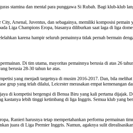
uras stamina dan mental para punggawa Si Rubah. Bagi klub-klub lan
 City, Arsenal, Juventus, dan sebagainya, memiliki komposisi pemain 
pada Liga Champions Eropa, biasanya diliburkan saat laga di liga domes
melelahkan karena hampir seluruh pemainnya tidak pernah bermain deng
 permainan. Di tim utama, mayoritas pemainnya berusia di atas 26 tahu
yang berusia 28-30 tahun ke atas.
mpetisi yang menjadi targetnya di musim 2016-2017. Dan, bila meliha
se grup yang telah dilalui, Leicester merasakan empat kemenangan dan 
erjaya di kompetisi bergengsi di Benua Biru yang kali pertama dijajak. 
kastanya lebih tinggi ketimbang di liga Inggris. Semua klub yang ber
a, Ranieri harusnya tetap mempertahankan performa permainan timnya d
 juara di Liga Premier Inggris. Namun, agaknya sulit direalisasikan