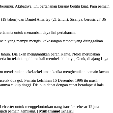
berumur. Akibatnya, lini pertahanan kurang begitu kuat. Para pemain
 (19 tahun) dan Daniel Amartey (21 tahun). Sisanya, berusia 27-36
ertalenta untuk menambah daya lini pertahanan.
emain yang mampu mengisi kekosongan tempat yang ditinggalkan
 19 tahun. Dia akan menggantikan peran Kante. Ndidi merupakan
a itu telah tampil lima kali membela klubnya, Genk, di ajang Liga
pu mendaratkan tekel-tekel aman ketika menghentikan pemain lawan.
encetak dua gol. Pemain kelahiran 16 Desember 1996 itu masih
annya cukup tinggi. Dia pun dapat dengan cepat beradaptasi kala
cester untuk menggelontorkan uang transfer sebesar 15 juta
enjadi pemain gemilang.
| Muhammad Khairil