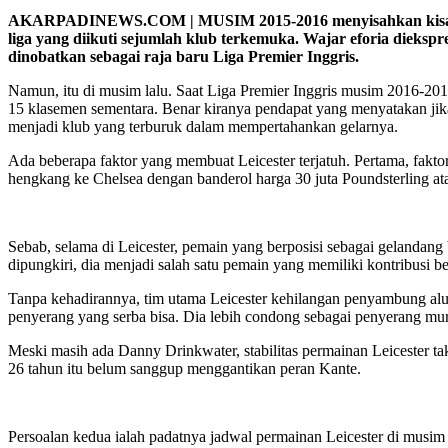
AKARPADINEWS.COM | MUSIM 2015-2016 menyisahkan kisah indah
liga yang diikuti sejumlah klub terkemuka. Wajar eforia dieksp
dinobatkan sebagai raja baru Liga Premier Inggris.
Namun, itu di musim lalu. Saat Liga Premier Inggris musim 2016-2017
15 klasemen sementara. Benar kiranya pendapat yang menyatakan jika
menjadi klub yang terburuk dalam mempertahankan gelarnya.
Ada beberapa faktor yang membuat Leicester terjatuh. Pertama, fakt
hengkang ke Chelsea dengan banderol harga 30 juta Poundsterling ata
Sebab, selama di Leicester, pemain yang berposisi sebagai gelandang 
dipungkiri, dia menjadi salah satu pemain yang memiliki kontribusi 
Tanpa kehadirannya, tim utama Leicester kehilangan penyambung alu
penyerang yang serba bisa. Dia lebih condong sebagai penyerang murn
Meski masih ada Danny Drinkwater, stabilitas permainan Leicester t
26 tahun itu belum sanggup menggantikan peran Kante.
Persoalan kedua ialah padatnya jadwal permainan Leicester di musim 