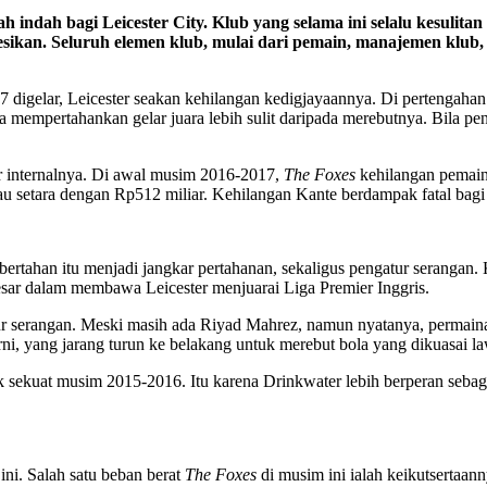
 bagi Leicester City. Klub yang selama ini selalu kesulitan 
resikan. Seluruh elemen klub, mulai dari pemain, manajemen klub,
 digelar, Leicester seakan kehilangan kedigjayaannya. Di pertengahan 
 mempertahankan gelar juara lebih sulit daripada merebutnya. Bila pen
or internalnya. Di awal musim 2016-2017,
The Foxes
kehilangan pemain
u setara dengan Rp512 miliar. Kehilangan Kante berdampak fatal bagi 
bertahan itu menjadi jangkar pertahanan, sekaligus pengatur serangan.
besar dalam membawa Leicester menjuarai Liga Premier Inggris.
r serangan. Meski masih ada Riyad Mahrez, namun nyatanya, permaina
i, yang jarang turun ke belakang untuk merebut bola yang dikuasai law
ak sekuat musim 2015-2016. Itu karena Drinkwater lebih berperan seba
ini. Salah satu beban berat
The Foxes
di musim ini ialah keikutsertaa