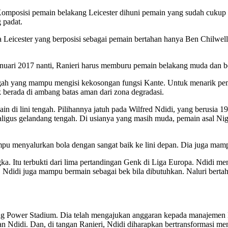
 Komposisi pemain belakang Leicester dihuni pemain yang sudah cukup 
 padat.
 Leicester yang berposisi sebagai pemain bertahan hanya Ben Chilwell
anuari 2017 nanti, Ranieri harus memburu pemain belakang muda dan b
engah yang mampu mengisi kekosongan fungsi Kante. Untuk menarik p
k berada di ambang batas aman dari zona degradasi.
in di lini tengah. Pilihannya jatuh pada Wilfred Ndidi, yang berusia
gus gelandang tengah. Di usianya yang masih muda, pemain asal Nigeri
mpu menyalurkan bola dengan sangat baik ke lini depan. Dia juga mam
ka. Itu terbukti dari lima pertandingan Genk di Liga Europa. Ndidi m
 Ndidi juga mampu bermain sebagai bek bila dibutuhkan. Naluri bertah
g Power Stadium. Dia telah mengajukan anggaran kepada manajemen Lei
an Ndidi. Dan, di tangan Ranieri, Ndidi diharapkan bertransformasi m