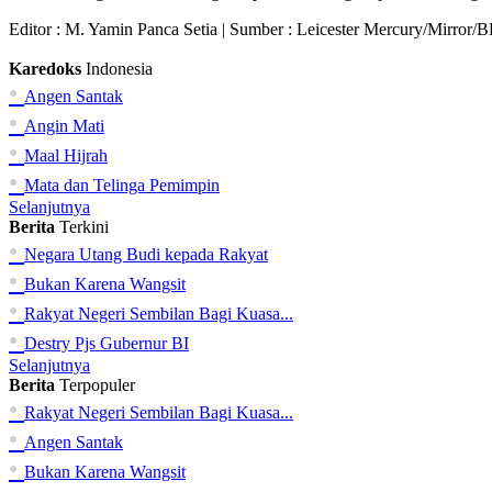
Editor :
M. Yamin Panca Setia
| Sumber : Leicester Mercury/Mirror
Karedoks
Indonesia
•
Angen Santak
•
Angin Mati
•
Maal Hijrah
•
Mata dan Telinga Pemimpin
Selanjutnya
Berita
Terkini
•
Negara Utang Budi kepada Rakyat
•
Bukan Karena Wangsit
•
Rakyat Negeri Sembilan Bagi Kuasa...
•
Destry Pjs Gubernur BI
Selanjutnya
Berita
Terpopuler
•
Rakyat Negeri Sembilan Bagi Kuasa...
•
Angen Santak
•
Bukan Karena Wangsit