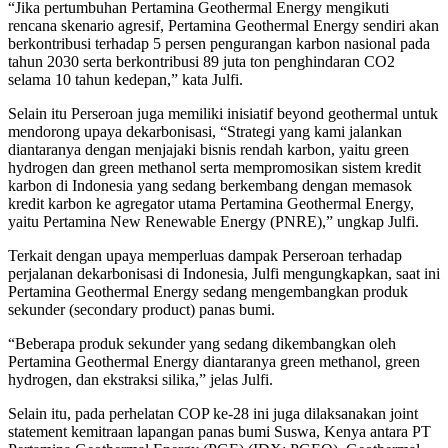
“Jika pertumbuhan Pertamina Geothermal Energy mengikuti
rencana skenario agresif, Pertamina Geothermal Energy sendiri akan
berkontribusi terhadap 5 persen pengurangan karbon nasional pada
tahun 2030 serta berkontribusi 89 juta ton penghindaran CO2
selama 10 tahun kedepan,” kata Julfi.
Selain itu Perseroan juga memiliki inisiatif beyond geothermal untuk
mendorong upaya dekarbonisasi, “Strategi yang kami jalankan
diantaranya dengan menjajaki bisnis rendah karbon, yaitu green
hydrogen dan green methanol serta mempromosikan sistem kredit
karbon di Indonesia yang sedang berkembang dengan memasok
kredit karbon ke agregator utama Pertamina Geothermal Energy,
yaitu Pertamina New Renewable Energy (PNRE),” ungkap Julfi.
Terkait dengan upaya memperluas dampak Perseroan terhadap
perjalanan dekarbonisasi di Indonesia, Julfi mengungkapkan, saat ini
Pertamina Geothermal Energy sedang mengembangkan produk
sekunder (secondary product) panas bumi.
“Beberapa produk sekunder yang sedang dikembangkan oleh
Pertamina Geothermal Energy diantaranya green methanol, green
hydrogen, dan ekstraksi silika,” jelas Julfi.
Selain itu, pada perhelatan COP ke-28 ini juga dilaksanakan joint
statement kemitraan lapangan panas bumi Suswa, Kenya antara PT