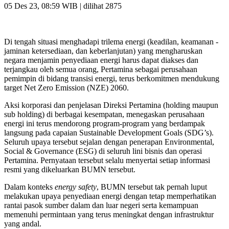
05 Des 23, 08:59 WIB
| dilihat 2875
Di tengah situasi menghadapi trilema energi (keadilan, keamanan -
jaminan ketersediaan, dan keberlanjutan) yang mengharuskan
negara menjamin penyediaan energi harus dapat diakses dan
terjangkau oleh semua orang, Pertamina sebagai perusahaan
pemimpin di bidang transisi energi, terus berkomitmen mendukung
target Net Zero Emission (NZE) 2060.
Aksi korporasi dan penjelasan Direksi Pertamina (holding maupun
sub holding) di berbagai kesempatan, menegaskan perusahaan
energi ini terus mendorong program-program yang berdampak
langsung pada capaian Sustainable Development Goals (SDG’s).
Seluruh upaya tersebut sejalan dengan penerapan Environmental,
Social & Governance (ESG) di seluruh lini bisnis dan operasi
Pertamina. Pernyataan tersebut selalu menyertai setiap informasi
resmi yang dikeluarkan BUMN tersebut.
Dalam konteks
energy safety
, BUMN tersebut tak pernah luput
melakukan upaya penyediaan energi dengan tetap memperhatikan
rantai pasok sumber dalam dan luar negeri serta kemampuan
memenuhi permintaan yang terus meningkat dengan infrastruktur
yang andal.