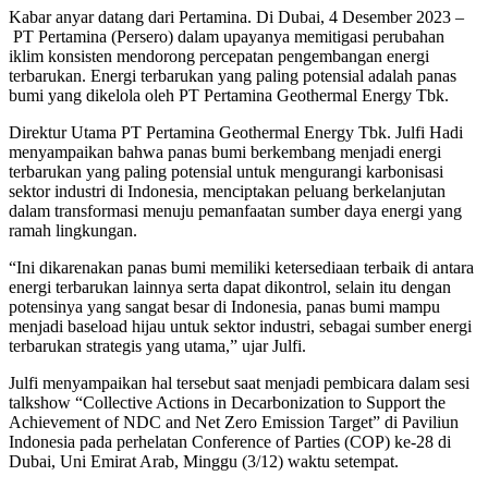
Kabar anyar datang dari Pertamina. Di Dubai, 4 Desember 2023 –
PT Pertamina (Persero) dalam upayanya memitigasi perubahan
iklim konsisten mendorong percepatan pengembangan energi
terbarukan. Energi terbarukan yang paling potensial adalah panas
bumi yang dikelola oleh PT Pertamina Geothermal Energy Tbk.
Direktur Utama PT Pertamina Geothermal Energy Tbk. Julfi Hadi
menyampaikan bahwa panas bumi berkembang menjadi energi
terbarukan yang paling potensial untuk mengurangi karbonisasi
sektor industri di Indonesia, menciptakan peluang berkelanjutan
dalam transformasi menuju pemanfaatan sumber daya energi yang
ramah lingkungan.
“Ini dikarenakan panas bumi memiliki ketersediaan terbaik di antara
energi terbarukan lainnya serta dapat dikontrol, selain itu dengan
potensinya yang sangat besar di Indonesia, panas bumi mampu
menjadi baseload hijau untuk sektor industri, sebagai sumber energi
terbarukan strategis yang utama,” ujar Julfi.
Julfi menyampaikan hal tersebut saat menjadi pembicara dalam sesi
talkshow “Collective Actions in Decarbonization to Support the
Achievement of NDC and Net Zero Emission Target” di Paviliun
Indonesia pada perhelatan Conference of Parties (COP) ke-28 di
Dubai, Uni Emirat Arab, Minggu (3/12) waktu setempat.