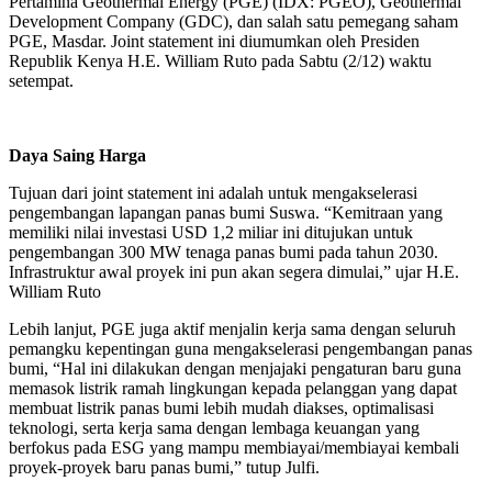
Pertamina Geothermal Energy (PGE) (IDX: PGEO), Geothermal
Development Company (GDC), dan salah satu pemegang saham
PGE, Masdar. Joint statement ini diumumkan oleh Presiden
Republik Kenya H.E. William Ruto pada Sabtu (2/12) waktu
setempat.
Daya Saing Harga
Tujuan dari joint statement ini adalah untuk mengakselerasi
pengembangan lapangan panas bumi Suswa. “Kemitraan yang
memiliki nilai investasi USD 1,2 miliar ini ditujukan untuk
pengembangan 300 MW tenaga panas bumi pada tahun 2030.
Infrastruktur awal proyek ini pun akan segera dimulai,” ujar H.E.
William Ruto
Lebih lanjut, PGE juga aktif menjalin kerja sama dengan seluruh
pemangku kepentingan guna mengakselerasi pengembangan panas
bumi, “Hal ini dilakukan dengan menjajaki pengaturan baru guna
memasok listrik ramah lingkungan kepada pelanggan yang dapat
membuat listrik panas bumi lebih mudah diakses, optimalisasi
teknologi, serta kerja sama dengan lembaga keuangan yang
berfokus pada ESG yang mampu membiayai/membiayai kembali
proyek-proyek baru panas bumi,” tutup Julfi.