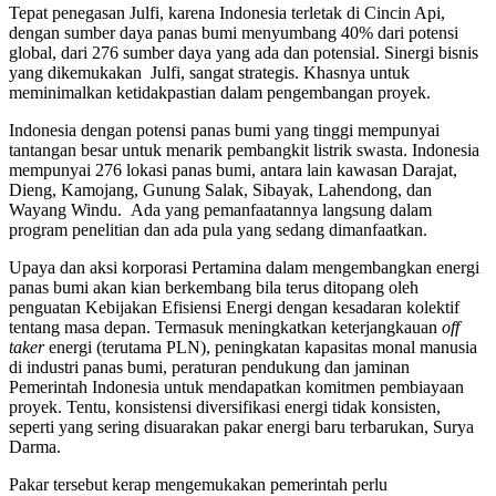
Tepat penegasan Julfi, karena Indonesia terletak di Cincin Api,
dengan sumber daya panas bumi menyumbang 40% dari potensi
global, dari 276 sumber daya yang ada dan potensial. Sinergi bisnis
yang dikemukakan Julfi, sangat strategis. Khasnya untuk
meminimalkan ketidakpastian dalam pengembangan proyek.
Indonesia dengan potensi panas bumi yang tinggi mempunyai
tantangan besar untuk menarik pembangkit listrik swasta. Indonesia
mempunyai 276 lokasi panas bumi, antara lain kawasan Darajat,
Dieng, Kamojang, Gunung Salak, Sibayak, Lahendong, dan
Wayang Windu. Ada yang pemanfaatannya langsung dalam
program penelitian dan ada pula yang sedang dimanfaatkan.
Upaya dan aksi korporasi Pertamina dalam mengembangkan energi
panas bumi akan kian berkembang bila terus ditopang oleh
penguatan Kebijakan Efisiensi Energi dengan kesadaran kolektif
tentang masa depan. Termasuk meningkatkan keterjangkauan
off
taker
energi (terutama PLN), peningkatan kapasitas monal manusia
di industri panas bumi, peraturan pendukung dan jaminan
Pemerintah Indonesia untuk mendapatkan komitmen pembiayaan
proyek. Tentu, konsistensi diversifikasi energi tidak konsisten,
seperti yang sering disuarakan pakar energi baru terbarukan, Surya
Darma.
Pakar tersebut kerap mengemukakan pemerintah perlu