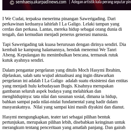
I We Cudai, terpaksa menerima pinangan Sawerigading. Dari
perkawinan keduanya lahirlah I La Galigo. Lelaki tampan yang
cerdas dan perkasa. Lantas, mereka hidup sebagai orang dunia di
tengah, dan kemudian menjadi penerus generasi manusia.
Tapi Sawerigading tak kuasa berurusan dengan dirinya sendiri. Dia
kembali ke kampung halamannya, hendak menemui We Tanri
Abeng. Kepulangan itu menimbulkan bencana, termasuk rutuk
kutuk ayahnya sendiri.
Dalam pengantar pergelaran yang ditulis Moch Hasymi Ibrahim,
dijelaskan, salah satu wujud aktualisasi ang ingin ditawarkan
pergelaran ini adalah I La Galigo adalah suatu eksistensi dan entitas
yang menjadi hulu kebudayaan Bugis. Kisahnya merupakan
gambaran seluruh aspek budaya yang melahirkan dan
menghidupinya: tata nilai dan susunan sosial, dimana ia hidup,
bahkan sampai pada nilai-niulai fundamental yang hadir dalam
masyarakatnya. Nilai yang sampai kini masih diyakini dan dianut.
Hasymi mengungkapkan, teater tari sebagai pilihan bentuk
pertunjukan, merupakan pilihan lebih, disebabkan keinginan untuk
merangkum tentang penceritaan yang amatlah panjang. Dan gairah