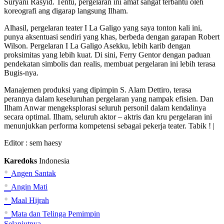
Suryani Rasyid. Tentu, pergelaran ini amat sangat terbantu oleh
koreografi ang digarap langsung Ilham.
Alhasil, pergelaran teater I La Galigo yang saya tonton kali ini,
punya aksentuasi sendiri yang khas, berbeda dengan garapan Robert
Wilson. Pergelaran I La Galigo Asekku, lebih karib dengan
proksimitas yang lebih kuat. Di sini, Ferry Gentor dengan paduan
pendekatan simbolis dan realis, membuat pergelaran ini lebih terasa
Bugis-nya.
Manajemen produksi yang dipimpin S. Alam Dettiro, terasa
perannya dalam keseluruhan pergelaran yang nampak efisien. Dan
Ilham Anwar mengeksplorasi seluruh personil dalam kendalinya
secara optimal. Ilham, seluruh aktor – aktris dan kru pergelaran ini
menunjukkan performa kompetensi sebagai pekerja teater. Tabik ! |
Editor :
sem haesy
Karedoks
Indonesia
•
Angen Santak
•
Angin Mati
•
Maal Hijrah
•
Mata dan Telinga Pemimpin
Selanjutnya