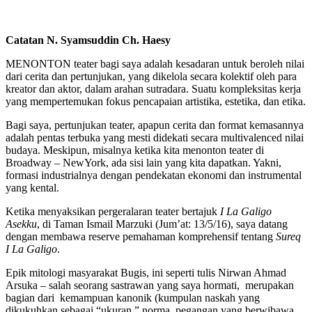
Catatan N. Syamsuddin Ch. Haesy
MENONTON teater bagi saya adalah kesadaran untuk beroleh nilai
dari cerita dan pertunjukan, yang dikelola secara kolektif oleh para
kreator dan aktor, dalam arahan sutradara. Suatu kompleksitas kerja
yang mempertemukan fokus pencapaian artistika, estetika, dan etika.
Bagi saya, pertunjukan teater, apapun cerita dan format kemasannya
adalah pentas terbuka yang mesti didekati secara multivalenced nilai
budaya. Meskipun, misalnya ketika kita menonton teater di
Broadway – NewYork, ada sisi lain yang kita dapatkan. Yakni,
formasi industrialnya dengan pendekatan ekonomi dan instrumental
yang kental.
Ketika menyaksikan pergeralaran teater bertajuk
I La Galigo
Asekku
, di Taman Ismail Marzuki (Jum’at: 13/5/16), saya datang
dengan membawa reserve pemahaman komprehensif tentang
Sureq
I La Galigo
.
Epik mitologi masyarakat Bugis, ini seperti tulis Nirwan Ahmad
Arsuka – salah seorang sastrawan yang saya hormati, merupakan
bagian dari kemampuan kanonik (kumpulan naskah yang
dikukuhkan sebagai “ukuran,” norma, pegangan yang berwibawa,