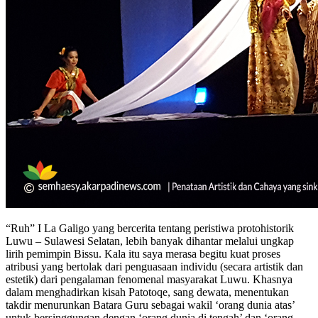
“Ruh” I La Galigo yang bercerita tentang peristiwa protohistorik
Luwu – Sulawesi Selatan, lebih banyak dihantar melalui ungkap
lirih pemimpin Bissu. Kala itu saya merasa begitu kuat proses
atribusi yang bertolak dari penguasaan individu (secara artistik dan
estetik) dari pengalaman fenomenal masyarakat Luwu. Khasnya
dalam menghadirkan kisah Patotoqe, sang dewata, menentukan
takdir menurunkan Batara Guru sebagai wakil ‘orang dunia atas’
untuk bersinggungan dengan ‘orang dunia di tengah’ dan ‘orang