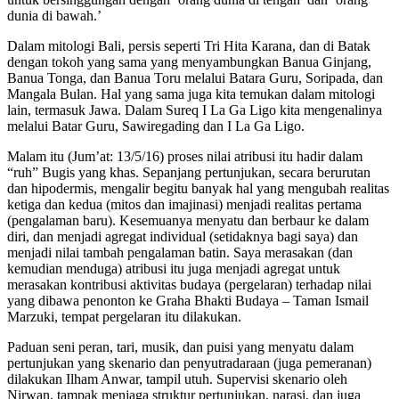
dunia di bawah.’
Dalam mitologi Bali, persis seperti Tri Hita Karana, dan di Batak
dengan tokoh yang sama yang menyambungkan Banua Ginjang,
Banua Tonga, dan Banua Toru melalui Batara Guru, Soripada, dan
Mangala Bulan. Hal yang sama juga kita temukan dalam mitologi
lain, termasuk Jawa. Dalam Sureq I La Ga Ligo kita mengenalinya
melalui Batar Guru, Sawiregading dan I La Ga Ligo.
Malam itu (Jum’at: 13/5/16) proses nilai atribusi itu hadir dalam
“ruh” Bugis yang khas. Sepanjang pertunjukan, secara berurutan
dan hipodermis, mengalir begitu banyak hal yang mengubah realitas
ketiga dan kedua (mitos dan imajinasi) menjadi realitas pertama
(pengalaman baru). Kesemuanya menyatu dan berbaur ke dalam
diri, dan menjadi agregat individual (setidaknya bagi saya) dan
menjadi nilai tambah pengalaman batin. Saya merasakan (dan
kemudian menduga) atribusi itu juga menjadi agregat untuk
merasakan kontribusi aktivitas budaya (pergelaran) terhadap nilai
yang dibawa penonton ke Graha Bhakti Budaya – Taman Ismail
Marzuki, tempat pergelaran itu dilakukan.
Paduan seni peran, tari, musik, dan puisi yang menyatu dalam
pertunjukan yang skenario dan penyutradaraan (juga pemeranan)
dilakukan Ilham Anwar, tampil utuh. Supervisi skenario oleh
Nirwan, tampak menjaga struktur pertunjukan, narasi, dan juga