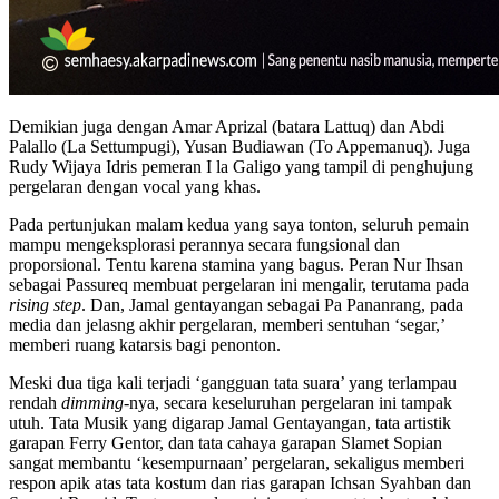
Demikian juga dengan Amar Aprizal (batara Lattuq) dan Abdi
Palallo (La Settumpugi), Yusan Budiawan (To Appemanuq). Juga
Rudy Wijaya Idris pemeran I la Galigo yang tampil di penghujung
pergelaran dengan vocal yang khas.
Pada pertunjukan malam kedua yang saya tonton, seluruh pemain
mampu mengeksplorasi perannya secara fungsional dan
proporsional. Tentu karena stamina yang bagus. Peran Nur Ihsan
sebagai Passureq membuat pergelaran ini mengalir, terutama pada
rising step
. Dan, Jamal gentayangan sebagai Pa Pananrang, pada
media dan jelasng akhir pergelaran, memberi sentuhan ‘segar,’
memberi ruang katarsis bagi penonton.
Meski dua tiga kali terjadi ‘gangguan tata suara’ yang terlampau
rendah
dimming
-nya, secara keseluruhan pergelaran ini tampak
utuh. Tata Musik yang digarap Jamal Gentayangan, tata artistik
garapan Ferry Gentor, dan tata cahaya garapan Slamet Sopian
sangat membantu ‘kesempurnaan’ pergelaran, sekaligus memberi
respon apik atas tata kostum dan rias garapan Ichsan Syahban dan