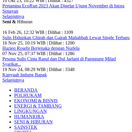
10 Okt 23, 10:22 WIB | Dilihat : 4327
Pertamina EcoRun 2023 Akan Digelar Ujung November di Istora
Senayan
Selanjutnya
Seni &
Hiburan
16 Feb 26, 12:32 WIB | Dilihat : 1109
Sulis Hidupkan Ghirah dan Gairah Mahabbah Lewat Single Terbaru
16 Nov 25, 10:19 WIB | Dilihat : 1200
Hazieq Rosebi Berjenaka dengan Nurlela
07 Nov 25, 07:37 WIB | Dilihat : 1286
Pesona Sulis Cinta Rasul dan Dul Jaelani di Panggung Milad
Syarikat...
19 Nov 24, 08:29 WIB | Dilihat : 3348
Kanyaah Indung Bapak
Selanjutnya
BERANDA
POLHUKAM
EKONOMI & BISNIS
ENERGI & TAMBANG
LINGKUNGAN
HUMANIORA
SENI & HIBURAN
SAINSTEK