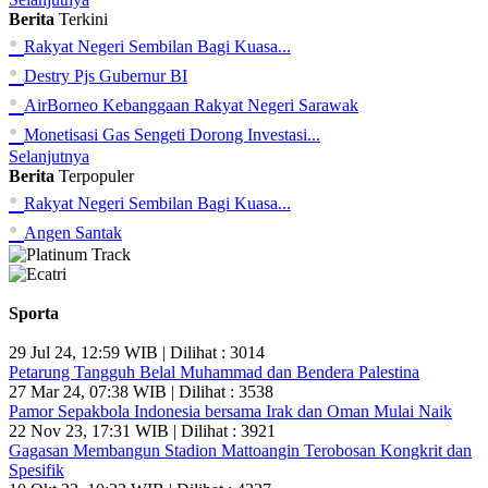
Berita
Terkini
•
Rakyat Negeri Sembilan Bagi Kuasa...
•
Destry Pjs Gubernur BI
•
AirBorneo Kebanggaan Rakyat Negeri Sarawak
•
Monetisasi Gas Sengeti Dorong Investasi...
Selanjutnya
Berita
Terpopuler
•
Rakyat Negeri Sembilan Bagi Kuasa...
•
Angen Santak
Sporta
29 Jul 24, 12:59 WIB | Dilihat : 3014
Petarung Tangguh Belal Muhammad dan Bendera Palestina
27 Mar 24, 07:38 WIB | Dilihat : 3538
Pamor Sepakbola Indonesia bersama Irak dan Oman Mulai Naik
22 Nov 23, 17:31 WIB | Dilihat : 3921
Gagasan Membangun Stadion Mattoangin Terobosan Kongkrit dan
Spesifik