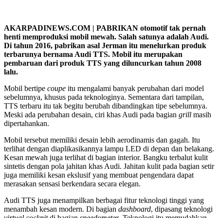
AKARPADINEWS.COM | PABRIKAN otomotif tak pernah
henti memproduksi mobil mewah. Salah satunya adalah Audi.
Di tahun 2016, pabrikan asal Jerman itu menelurkan produk
terbarunya bernama Audi TTS. Mobil itu merupakan
pembaruan dari produk TTS yang diluncurkan tahun 2008
lalu.
Mobil bertipe
coupe
itu mengalami banyak perubahan dari model
sebelumnya, khusus pada teknologinya. Sementara dari tampilan,
TTS terbaru itu tak begitu berubah dibandingkan tipe sebelumnya.
Meski ada perubahan desain, ciri khas Audi pada bagian
grill
masih
dipertahankan.
Mobil tersebut memiliki desain lebih aerodinamis dan gagah. Itu
terlihat dengan diaplikasikannya lampu LED di depan dan belakang.
Kesan mewah juga terlihat di bagian interior. Bangku terbalut kulit
sintetis dengan pola jahitan khas Audi. Jahitan kulit pada bagian setir
juga memiliki kesan ekslusif yang membuat pengendara dapat
merasakan sensasi berkendara secara elegan.
Audi TTS juga menampilkan berbagai fitur teknologi tinggi yang
menambah kesan modern. Di bagian
dashboard
, dipasang teknologi
virtual cockpit
di bagian
speedometer
. Teknologi itu memudahkan