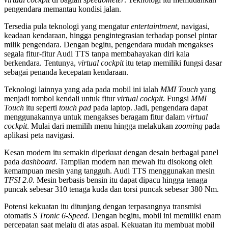
pengendara memantau kondisi jalan.
Tersedia pula teknologi yang mengatur
entertaintment
, navigasi,
keadaan kendaraan, hingga pengintegrasian terhadap ponsel pintar
milik pengendara. Dengan begitu, pengendara mudah mengakses
segala fitur-fitur Audi TTS tanpa membahayakan diri kala
berkendara. Tentunya,
virtual cockpit
itu tetap memiliki fungsi dasar
sebagai penanda kecepatan kendaraan.
Teknologi lainnya yang ada pada mobil ini ialah
MMI Touch
yang
menjadi tombol kendali untuk fitur
virtual cockpit
. Fungsi
MMI
Touch
itu seperti
touch pad
pada laptop. Jadi, pengendara dapat
menggunakannya untuk mengakses beragam fitur dalam
virtual
cockpit
. Mulai dari memilih menu hingga melakukan
zooming
pada
aplikasi peta navigasi.
Kesan modern itu semakin diperkuat dengan desain berbagai panel
pada
dashboard
. Tampilan modern nan mewah itu disokong oleh
kemampuan mesin yang tangguh. Audi TTS menggunakan mesin
TFSI 2.0
. Mesin berbasis bensin itu dapat dipacu hingga tenaga
puncak sebesar 310 tenaga kuda dan torsi puncak sebesar 380 Nm.
Potensi kekuatan itu ditunjang dengan terpasangnya transmisi
otomatis
S Tronic 6-Speed
. Dengan begitu, mobil ini memiliki enam
percepatan saat melaju di atas aspal. Kekuatan itu membuat mobil