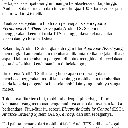
berkapasitas empat orang ini mampu berakselerasi cukup tinggi.
Audi TTS dapat melaju dari titik nol hingga 100 kilometer per jam
dalam waktu 4,6 detik.
Kualitas kecepatan itu buah dari penerapan sistem
Quatro
Permanent All-Wheel Drive
pada Audi TTS. Sistem itu
menggerakan keempat roda TTS sehingga daya kekuatan dan
kecepatannya bisa maksimal.
Selain itu, Audi TTS dilengkapi dengan fitur
Audi Side Assist
yang
memungkinkan kendaraan membaca titik buta ketika berjalan di atas
aspal. Hal itu membantu pengemudi untuk menghindari kecelakaan
yang disebabkan kendaraan lain di belakangnya.
Itu karena Audi TTS dipasang beberapa sensor yang dapat
membaca pergerakan mobil lain sehingga mobil akan memberikan
tanda kepada pengendara bila ada mobil lain yang jaraknya sangat
mepet.
Tak hanya fitur tersebut, mobil ini dilengkapi berbagai fitur
keamanan yang membuat pengemudinya aman dan nyaman ketika
berkendara. Fitur-fitur itu seperti
Electronic Stability Control
(ESC),
Antilock Braking System
(ABS),
airbag
, dan lain sebagainya.
Hal paling menarik dari mobil ini ialah Audi TTS terlihat sebagai