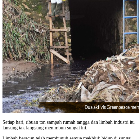
Setiap hari, ribuan ton sampah rumah tangga dan limbah industri itu
lansung tak langsung menimbun sungai ini.
Limbah beracun telah membunuh semua makhluk hidup di sungai