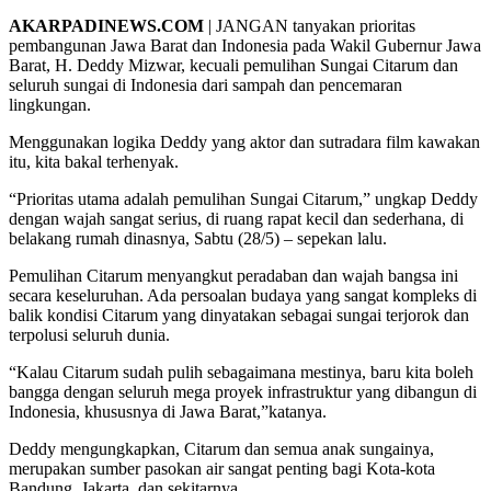
AKARPADINEWS.COM
| JANGAN tanyakan prioritas
pembangunan Jawa Barat dan Indonesia pada Wakil Gubernur Jawa
Barat, H. Deddy Mizwar, kecuali pemulihan Sungai Citarum dan
seluruh sungai di Indonesia dari sampah dan pencemaran
lingkungan.
Menggunakan logika Deddy yang aktor dan sutradara film kawakan
itu, kita bakal terhenyak.
“Prioritas utama adalah pemulihan Sungai Citarum,” ungkap Deddy
dengan wajah sangat serius, di ruang rapat kecil dan sederhana, di
belakang rumah dinasnya, Sabtu (28/5) – sepekan lalu.
Pemulihan Citarum menyangkut peradaban dan wajah bangsa ini
secara keseluruhan. Ada persoalan budaya yang sangat kompleks di
balik kondisi Citarum yang dinyatakan sebagai sungai terjorok dan
terpolusi seluruh dunia.
“Kalau Citarum sudah pulih sebagaimana mestinya, baru kita boleh
bangga dengan seluruh mega proyek infrastruktur yang dibangun di
Indonesia, khususnya di Jawa Barat,”katanya.
Deddy mengungkapkan, Citarum dan semua anak sungainya,
merupakan sumber pasokan air sangat penting bagi Kota-kota
Bandung, Jakarta, dan sekitarnya.