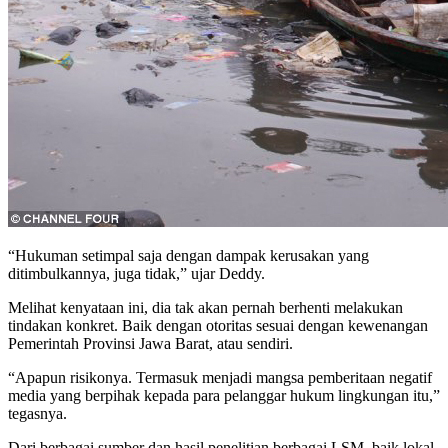
“Hukuman setimpal saja dengan dampak kerusakan yang
ditimbulkannya, juga tidak,” ujar Deddy.
Melihat kenyataan ini, dia tak akan pernah berhenti melakukan
tindakan konkret. Baik dengan otoritas sesuai dengan kewenangan
Pemerintah Provinsi Jawa Barat, atau sendiri.
“Apapun risikonya. Termasuk menjadi mangsa pemberitaan negatif
media yang berpihak kepada para pelanggar hukum lingkungan itu,”
tegasnya.
Dari berbagai sumber dan hasil penelitian berbagai LSM, baik lokal,