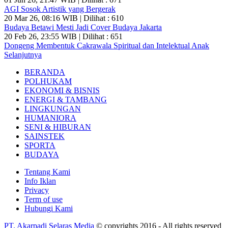
AGI Sosok Artistik yang Bergerak
20 Mar 26, 08:16 WIB | Dilihat : 610
Budaya Betawi Mesti Jadi Cover Budaya Jakarta
20 Feb 26, 23:55 WIB | Dilihat : 651
Dongeng Membentuk Cakrawala Spiritual dan Intelektual Anak
Selanjutnya
BERANDA
POLHUKAM
EKONOMI & BISNIS
ENERGI & TAMBANG
LINGKUNGAN
HUMANIORA
SENI & HIBURAN
SAINSTEK
SPORTA
BUDAYA
Tentang Kami
Info Iklan
Privacy
Term of use
Hubungi Kami
PT. Akarpadi Selaras Media
© copyrights 2016 - All rights reserved