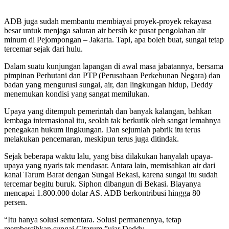
ADB juga sudah membantu membiayai proyek-proyek rekayasa
besar untuk menjaga saluran air bersih ke pusat pengolahan air
minum di Pejompongan – Jakarta. Tapi, apa boleh buat, sungai tetap
tercemar sejak dari hulu.
Dalam suatu kunjungan lapangan di awal masa jabatannya, bersama
pimpinan Perhutani dan PTP (Perusahaan Perkebunan Negara) dan
badan yang mengurusi sungai, air, dan lingkungan hidup, Deddy
menemukan kondisi yang sangat memilukan.
Upaya yang ditempuh pemerintah dan banyak kalangan, bahkan
lembaga internasional itu, seolah tak berkutik oleh sangat lemahnya
penegakan hukum lingkungan. Dan sejumlah pabrik itu terus
melakukan pencemaran, meskipun terus juga ditindak.
Sejak beberapa waktu lalu, yang bisa dilakukan hanyalah upaya-
upaya yang nyaris tak mendasar. Antara lain, memisahkan air dari
kanal Tarum Barat dengan Sungai Bekasi, karena sungai itu sudah
tercemar begitu buruk. Siphon dibangun di Bekasi. Biayanya
mencapai 1.800.000 dolar AS. ADB berkontribusi hingga 80
persen.
“Itu hanya solusi sementara. Solusi permanennya, tetap
membersihkan sungai Citarum,”ujar Deddy.