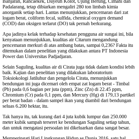
Banjaran, Rancaekek, Dayeuh Kolot, Ujung Berung, Cimahi dan
Padalarang, tetap dibiarkan mengaliri 280 ton limbah kimia
anorganik setiap hari. Lantas menunjukkan, pencemaran dari zat
logam berat, coliform fecal, sulfida, chemical oxygen demand
(COD) dan oksigen terlarut (DO) tak pernah berkurang.
Apa jadinya kelak terhadap kesehatan pengguna air sungai ini, bila
kenyataan menunjukkan, kualitas air Citarum mengandung
pencemaran merkuri di atas ambang batas, sampai 0,236? Fakta itu
ditemukan dalam penelitian yang dilakukan antara PT Indonesia
Power dan Universitas Padjadjaran.
Selain Saguling, kualitas air di Cirata juga tidak dalam kondisi lebih
baik. Kajian dan penelitian yang dilakukan laboratorium
Toksiokologi Jatiluhur dan pengelola Cirata, menunjukkan
bendungan ini juga dicemari oleh empat zat logam berat - Timbal
(Pb) pada 0,6 bagian per juta (ppm), Zinc (Zn) di 22.45 ppm,
Chromium (Cr) pada 0,1 ppm, dan Mercury (Hg) di 179,13 partikel
per berat badan - dalam sampel ikan yang diambil dari bendungan
seluas 6.200 hektar, itu.
Tak hanya itu, tak kurang dari 4 juta kubik lumpur dan 250.000
meter kubik sampah terseret ke bendungan Saguling setiap tahun,
dan untuk mengatasi persoalan ini dikeluarkan dana sangat besar.
Memperingati Hari Lingkungan Hidup se Dunia 2016, satu hal