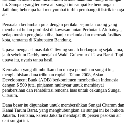
ini. Sampah yang terbawa air sungai ini sampai ke bendungan
Jatiluhur, beberapa kali menyumbat turbin pembangkit listrik tenaga
air.
Persoalan bertambah pula dengan perilaku sejumlah orang yang
membabat hutan produksi di kawasan hutan Perhutani. Akibatnya,
setiap musim penghujan tiba, banjir melanda dan merusak fasilitas
kota, terutama di Kabupaten Bandung.
Upaya mengatasi masalah Ciliwung sudah berlangsung sejak lama,
jauh sebelum Deddy menjabat Wakil Gubernur di Jawa Barat. Tapi
upaya itu, nyaris tanpa hasil.
Kerusakan yang ditimbulkan dan upaya pemulihan sungai ini,
menghabiskan dana triliunan rupiah. Tahun 2008, Asian
Development Bank (ADB) berkomitmen memberikan Indonesia
dengan $ 500 juta, pinjaman multiyear untuk membiayai
pembersihan dan rehabilitasi rencana luas untuk cekungan Sungai
Citarum.
Dana besar itu digunakan untuk membersihkan Sungai Citarum dan
Kanal Tarum Barat, yang menghubungkan air sungai ini ke ibukota
Jakarta. Terutama, karena Jakarta mendapat 80 persen pasokan air
dari sungai ini.