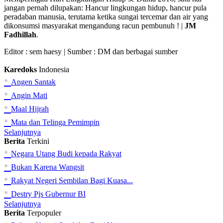
jangan pernah dilupakan: Hancur lingkungan hidup, hancur pula
peradaban manusia, terutama ketika sungai tercemar dan air yang
dikonsumsi masyarakat mengandung racun pembunuh ! |
JM
Fadhillah
.
Editor :
sem haesy
| Sumber : DM dan berbagai sumber
Karedoks
Indonesia
•
Angen Santak
•
Angin Mati
•
Maal Hijrah
•
Mata dan Telinga Pemimpin
Selanjutnya
Berita
Terkini
•
Negara Utang Budi kepada Rakyat
•
Bukan Karena Wangsit
•
Rakyat Negeri Sembilan Bagi Kuasa...
•
Destry Pjs Gubernur BI
Selanjutnya
Berita
Terpopuler