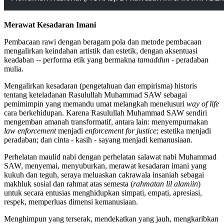
Merawat Kesadaran Imani
Pembacaan rawi dengan beragam pola dan metode pembacaan
mengalirkan keindahan artistik dan estetik, dengan aksentuasi
keadaban -- performa etik yang bermakna
tamaddun
- peradaban
mulia.
Mengalirkan kesadaran (pengetahuan dan empirisma) historis
tentang keteladanan Rasulullah Muhammad SAW sebagai
pemimimpin yang memandu umat melangkah menelusuri
way of life
cara berkehidupan. Karena Rasulullah Muhammad SAW sendiri
mengemban amanah transformatif, antara lain: menyempurnakan
law enforcement
menjadi
enforcement for justice
; estetika menjadi
peradaban; dan cinta - kasih - sayang menjadi kemanusiaan.
Perhelatan maulid nabi dengan perhelatan salawat nabi Muhammad
SAW, menyemai, menyuburkan, merawat kesadaran imani yang
kukuh dan teguh, seraya meluaskan cakrawala insaniah sebagai
makhluk sosial dan rahmat atas semesta (
rahmatan lil alamiin
)
untuk secara entusias menghidupkan simpati, empati, apresiasi,
respek, memperluas dimensi kemanusiaan.
Menghimpun yang terserak, mendekatkan yang jauh, mengkaribkan