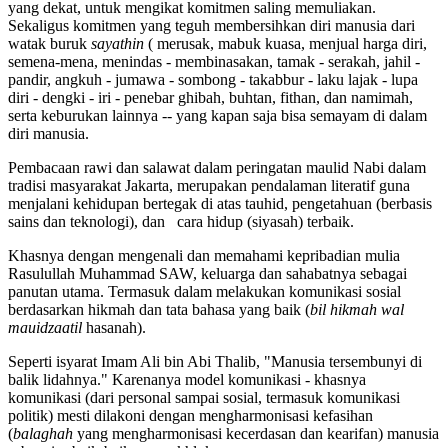
yang dekat, untuk mengikat komitmen saling memuliakan.
Sekaligus komitmen yang teguh membersihkan diri manusia dari
watak buruk
sayathin
( merusak, mabuk kuasa, menjual harga diri,
semena-mena, menindas - membinasakan, tamak - serakah, jahil -
pandir, angkuh - jumawa - sombong - takabbur - laku lajak - lupa
diri - dengki - iri - penebar ghibah, buhtan, fithan, dan namimah,
serta keburukan lainnya -- yang kapan saja bisa semayam di dalam
diri manusia.
Pembacaan rawi dan salawat dalam peringatan maulid Nabi dalam
tradisi masyarakat Jakarta, merupakan pendalaman literatif guna
menjalani kehidupan bertegak di atas tauhid, pengetahuan (berbasis
sains dan teknologi), dan cara hidup (siyasah) terbaik.
Khasnya dengan mengenali dan memahami kepribadian mulia
Rasulullah Muhammad SAW, keluarga dan sahabatnya sebagai
panutan utama. Termasuk dalam melakukan komunikasi sosial
berdasarkan hikmah dan tata bahasa yang baik (
bil hikmah wal
mauidzaatil
hasanah).
Seperti isyarat Imam Ali bin Abi Thalib, "Manusia tersembunyi di
balik lidahnya." Karenanya model komunikasi - khasnya
komunikasi (dari personal sampai sosial, termasuk komunikasi
politik) mesti dilakoni dengan mengharmonisasi kefasihan
(
balaghah
yang mengharmonisasi kecerdasan dan kearifan) manusia