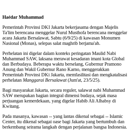
Haédar Muhammad
Pemerintah Provinsi DKI Jakarta bekerjasama dengan Majelis
Ta'lim berencana menggelar Nurul Musthofa berencana menggelar
acara Jakarta Bersalawat, Sabtu (6/9/25) di kawasan Monumen
Nasional (Monas), selepas salat maghrib berjama'ah.
Perhelatan ini digelar dalam konteks peringatan Maulid Nabi
Muhammad SAW, laksana merawat kesadaran imani kota Global
dan Berbudaya. Beberapa waktu berselang, Gubernur Pramono
Anung dan Wakil Gubernur Rano Karno, menggerakkan
Pemerintah Provinsi DKi Jakarta, memfasilitasi dan mengkatalisasi
perhelatan
Manggarai Bersalawat
(Jum'at, 23/5/25).
Bagi masyarakat Jakarta, secara reguler, salawat nabi Muhammad
SAW merupakan bagian integral dimensi budaya, sejak masa
perjuangan kemerdekaan, yang digelar Habib Ali Alhabsy di
Kwitang.
Pada masanya, kawasan -- yang lantas dikenal sebagai -- Islamic
Center, itu dikenal sebagai oase bagi Jakarta yang bertumbuh dan
berkembang seirama langkah dengan perjalanan bangsa Indonesia.