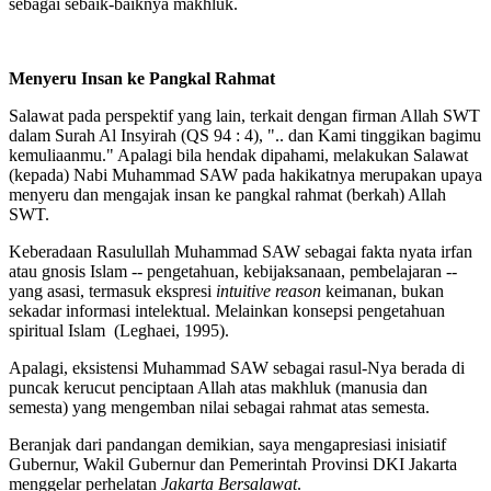
sebagai sebaik-baiknya makhluk.
Menyeru Insan ke Pangkal Rahmat
Salawat pada perspektif yang lain, terkait dengan firman Allah SWT
dalam Surah Al Insyirah (QS 94 : 4), ".. dan Kami tinggikan bagimu
kemuliaanmu." Apalagi bila hendak dipahami, melakukan Salawat
(kepada) Nabi Muhammad SAW pada hakikatnya merupakan upaya
menyeru dan mengajak insan ke pangkal rahmat (berkah) Allah
SWT.
Keberadaan Rasulullah Muhammad SAW sebagai fakta nyata irfan
atau gnosis Islam -- pengetahuan, kebijaksanaan, pembelajaran --
yang asasi, termasuk ekspresi
intuitive reason
keimanan, bukan
sekadar informasi intelektual. Melainkan konsepsi pengetahuan
spiritual Islam (Leghaei, 1995).
Apalagi, eksistensi Muhammad SAW sebagai rasul-Nya berada di
puncak kerucut penciptaan Allah atas makhluk (manusia dan
semesta) yang mengemban nilai sebagai rahmat atas semesta.
Beranjak dari pandangan demikian, saya mengapresiasi inisiatif
Gubernur, Wakil Gubernur dan Pemerintah Provinsi DKI Jakarta
menggelar perhelatan
Jakarta Bersalawat
.