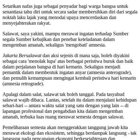
Setarikan nafas juga sebagai penyadar bagi warga bangsa untuk
senantiasa tahu diri untuk secara sadar membersihkan diri dari segala
noktah laku lajak yang menodai upaya mencerdaskan dan
menyejahterakan rakyat.
Salawat, saya yakini, mampu merawat ingatan terhadap Sumber
segala Sumber kebajikan dan penebar keteladanan dalam
mengemban amanah, sekaligus 'mengobati' amnesia.
Jakarta Bersalawat
dan aksi sejenis di mana saja, boleh diyakini
sebagai cara 'menolak lupa' atas berbagai peristiwa buruk dan baik
dalam perjalanan bangsa di hari kemarin. Sekaligus menjadi
pemantik dalam membentuk ingatan anyar (amnesia anterograde),
dan pemulih kemampuan mengingat kembali peristiwa hari kemarin
(amnesia retrograde).
Apalagi dalam salat, salawat tak boleh tanggal. Pada tasyahud
salawat wajib dibaca. Lantas, setelah itu dalam menjalani kehidupan
sehari-hari -- antara waktu salat yang satu dengan yang lain -- di
lapangan profesional dan pengabdian kita dalam mengemban
amanah, terbuka luas ruang merawat semesta dengan salawat.
Pemeliharaan semesta akan menggerakkan tanggung jawab kita
merawat ekologi dan ekosistem, sehingga berdampak langsung - tak
langsung pada pencapaian ekonomi berkesejahteraan dan