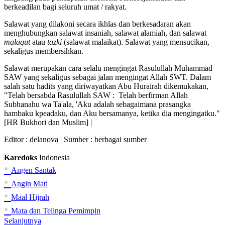
berkeadilan bagi seluruh umat / rakyat.
Salawat yang dilakoni secara ikhlas dan berkesadaran akan
menghubungkan salawat insaniah, salawat alamiah, dan salawat
malaqut
atau
tazki
(salawat malaikat). Salawat yang mensucikan,
sekaligus membersihkan.
Salawat merupakan cara selalu mengingat Rasulullah Muhammad
SAW yang sekaligus sebagai jalan mengingat Allah SWT. Dalam
salah satu hadits yang diriwayatkan Abu Hurairah dikemukakan,
"Telah bersabda Rasulullah SAW : Telah berfirman Allah
Subhanahu wa Ta'ala, 'Aku adalah sebagaimana prasangka
hambaku kpeadaku, dan Aku bersamanya, ketika dia mengingatku."
[HR Bukhori dan Muslim] |
Editor :
delanova
| Sumber : berbagai sumber
Karedoks
Indonesia
•
Angen Santak
•
Angin Mati
•
Maal Hijrah
•
Mata dan Telinga Pemimpin
Selanjutnya