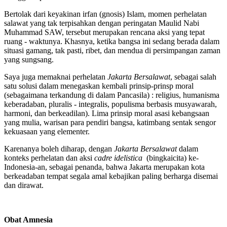
Bertolak dari keyakinan irfan (gnosis) Islam, momen perhelatan
salawat yang tak terpisahkan dengan peringatan Maulid Nabi
Muhammad SAW, tersebut merupakan rencana aksi yang tepat
ruang - waktunya. Khasnya, ketika bangsa ini sedang berada dalam
situasi gamang, tak pasti, ribet, dan mendua di persimpangan zaman
yang sungsang.
Saya juga memaknai perhelatan
Jakarta Bersalawat
, sebagai salah
satu solusi dalam menegaskan kembali prinsip-prinsp moral
(sebagaimana terkandung di dalam Pancasila) : religius, humanisma
keberadaban, pluralis - integralis, populisma berbasis musyawarah,
harmoni, dan berkeadilan). Lima prinsip moral asasi kebangsaan
yang mulia, warisan para pendiri bangsa, katimbang sentak sengor
kekuasaan yang elementer.
Karenanya boleh diharap, dengan
Jakarta Bersalawat
dalam
konteks perhelatan dan aksi
cadre idelistica
(bingkaicita) ke-
Indonesia-an, sebagai penanda, bahwa Jakarta merupakan kota
berkeadaban tempat segala amal kebajikan paling berharga disemai
dan dirawat.
Obat Amnesia