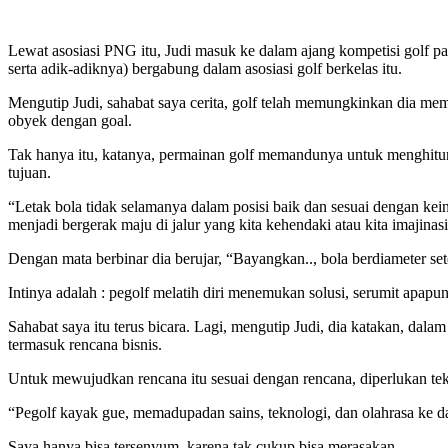
Lewat asosiasi PNG itu, Judi masuk ke dalam ajang kompetisi golf p
serta adik-adiknya) bergabung dalam asosiasi golf berkelas itu.
Mengutip Judi, sahabat saya cerita, golf telah memungkinkan dia mema
obyek dengan goal.
Tak hanya itu, katanya, permainan golf memandunya untuk menghit
tujuan.
“Letak bola tidak selamanya dalam posisi baik dan sesuai dengan kei
menjadi bergerak maju di jalur yang kita kehendaki atau kita imajina
Dengan mata berbinar dia berujar, “Bayangkan.., bola berdiameter set
Intinya adalah : pegolf melatih diri menemukan solusi, serumit apapu
Sahabat saya itu terus bicara. Lagi, mengutip Judi, dia katakan, dala
termasuk rencana bisnis.
Untuk mewujudkan rencana itu sesuai dengan rencana, diperlukan tek
“Pegolf kayak gue, memadupadan sains, teknologi, dan olahrasa ke 
Saya hanya bisa tersenyum, karena tak cukup bisa merasakan.