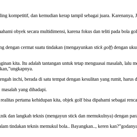
aling kompetitif, dan kemudian kerap tampil sebagai juara. Karenany
hami obyek secara multidimensi, karena fokus dan teliti pada bola gol
ung dengan cermat suatu tindakan (mengayunkan
stick golf
) dengan uku
nginan kita. Itu adalah tantangan untuk tetap menguasai masalah, lal
sikan,”ungkapnya.
engah inchi, berada di satu tempat dengan kesulitan yang rumit, harus
n masalah yang dihadapi.
m realitas pertama kehidupan kita, objek golf bisa dipahami sebagai re
nik dan langkah teknis (mengayun stick dan memukulnya) dengan parame
dalam tindakan teknis memukul bola.. Bayangkan.., keren kan?”godanya