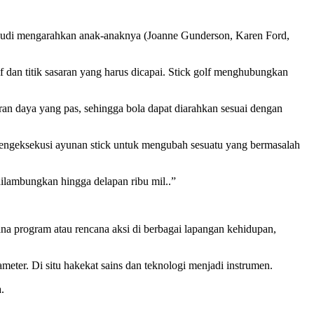
a, Judi mengarahkan anak-anaknya (Joanne Gunderson, Karen Ford,
f dan titik sasaran yang harus dicapai. Stick golf menghubungkan
ran daya yang pas, sehingga bola dapat diarahkan sesuai dengan
u mengeksekusi ayunan stick untuk mengubah sesuatu yang bermasalah
 dilambungkan hingga delapan ribu mil..”
ncana program atau rencana aksi di berbagai lapangan kehidupan,
ter. Di situ hakekat sains dan teknologi menjadi instrumen.
.