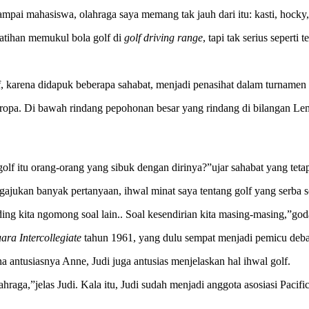
 mahasiswa, olahraga saya memang tak jauh dari itu: kasti, hocky, lawn
latihan memukul bola golf di
golf driving range
, tapi tak serius seperti
lf, karena didapuk beberapa sahabat, menjadi penasihat dalam turnam
Eropa. Di bawah rindang pepohonan besar yang rindang di bilangan Lem
f itu orang-orang yang sibuk dengan dirinya?”ujar sahabat yang tetap c
ngajukan banyak pertanyaan, ihwal minat saya tentang golf yang serba s
ending kita ngomong soal lain.. Soal kesendirian kita masing-masing,”g
ara Intercollegiate
tahun 1961, yang dulu sempat menjadi pemicu deba
na antusiasnya Anne, Judi juga antusias menjelaskan hal ihwal golf.
lahraga,”jelas Judi. Kala itu, Judi sudah menjadi anggota asosiasi Pa