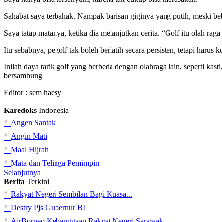
Sahabat saya terbahak. Nampak barisan giginya yang putih, meski be
Saya tatap matanya, ketika dia melanjutkan cerita. “Golf itu olah r
Itu sebabnya, pegolf tak boleh berlatih secara persisten, tetapi harus 
Inilah daya tarik golf yang berbeda dengan olahraga lain, seperti kasti
bersambung
Editor :
sem haesy
Karedoks
Indonesia
•
Angen Santak
•
Angin Mati
•
Maal Hijrah
•
Mata dan Telinga Pemimpin
Selanjutnya
Berita
Terkini
•
Rakyat Negeri Sembilan Bagi Kuasa...
•
Destry Pjs Gubernur BI
•
AirBorneo Kebanggaan Rakyat Negeri Sarawak