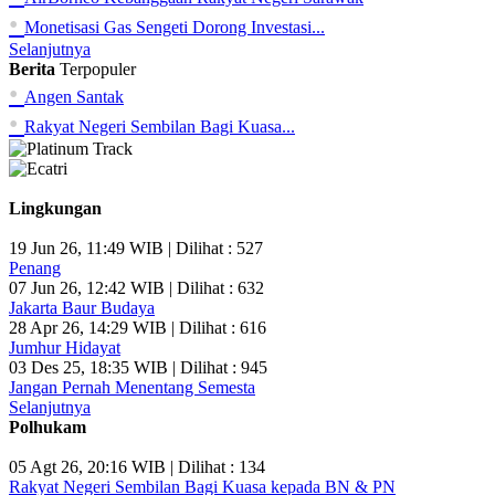
•
Monetisasi Gas Sengeti Dorong Investasi...
Selanjutnya
Berita
Terpopuler
•
Angen Santak
•
Rakyat Negeri Sembilan Bagi Kuasa...
Lingkungan
19 Jun 26, 11:49 WIB | Dilihat : 527
Penang
07 Jun 26, 12:42 WIB | Dilihat : 632
Jakarta Baur Budaya
28 Apr 26, 14:29 WIB | Dilihat : 616
Jumhur Hidayat
03 Des 25, 18:35 WIB | Dilihat : 945
Jangan Pernah Menentang Semesta
Selanjutnya
Polhukam
05 Agt 26, 20:16 WIB | Dilihat : 134
Rakyat Negeri Sembilan Bagi Kuasa kepada BN & PN