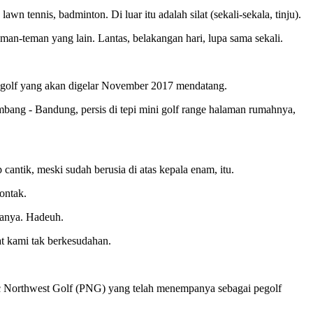
 tennis, badminton. Di luar itu adalah silat (sekali-sekala, tinju).
 teman-teman yang lain. Lantas, belakangan hari, lupa sama sekali.
en golf yang akan digelar November 2017 mendatang.
bang - Bandung, persis di tepi mini golf range halaman rumahnya,
antik, meski sudah berusia di atas kepala enam, itu.
ontak.
odanya. Hadeuh.
t kami tak berkesudahan.
cific Northwest Golf (PNG) yang telah menempanya sebagai pegolf