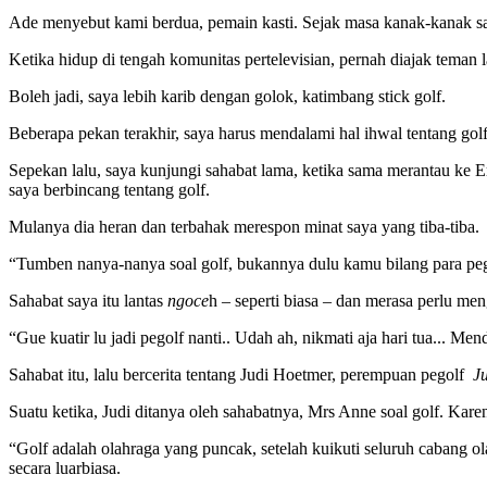
Ade menyebut kami berdua, pemain kasti. Sejak masa kanak-kanak sampai
Ketika hidup di tengah komunitas pertelevisian, pernah diajak teman 
Boleh jadi, saya lebih karib dengan golok, katimbang stick golf.
Beberapa pekan terakhir, saya harus mendalami hal ihwal tentang go
Sepekan lalu, saya kunjungi sahabat lama, ketika sama merantau ke 
saya berbincang tentang golf.
Mulanya dia heran dan terbahak merespon minat saya yang tiba-tiba.
“Tumben nanya-nanya soal golf, bukannya dulu kamu bilang para pegol
Sahabat saya itu lantas
ngoce
h – seperti biasa – dan merasa perlu me
“Gue kuatir lu jadi pegolf nanti.. Udah ah, nikmati aja hari tua... M
Sahabat itu, lalu bercerita tentang Judi Hoetmer, perempuan pegolf
Ju
Suatu ketika, Judi ditanya oleh sahabatnya, Mrs Anne soal golf. Kare
“Golf adalah olahraga yang puncak, setelah kuikuti seluruh cabang o
secara luarbiasa.