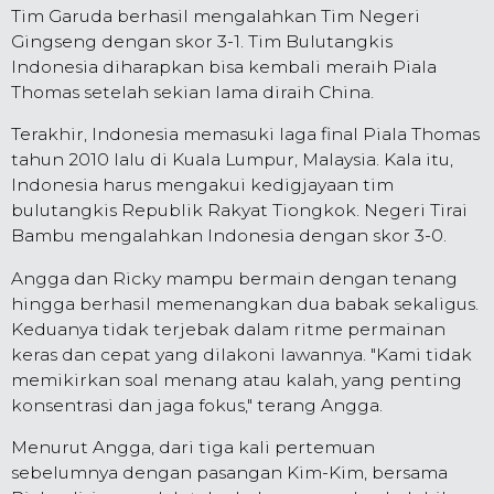
Tim Garuda berhasil mengalahkan Tim Negeri
Gingseng dengan skor 3-1. Tim Bulutangkis
Indonesia diharapkan bisa kembali meraih Piala
Thomas setelah sekian lama diraih China.
Terakhir, Indonesia memasuki laga final Piala Thomas
tahun 2010 lalu di Kuala Lumpur, Malaysia. Kala itu,
Indonesia harus mengakui kedigjayaan tim
bulutangkis Republik Rakyat Tiongkok. Negeri Tirai
Bambu mengalahkan Indonesia dengan skor 3-0.
Angga dan Ricky mampu bermain dengan tenang
hingga berhasil memenangkan dua babak sekaligus.
Keduanya tidak terjebak dalam ritme permainan
keras dan cepat yang dilakoni lawannya. "Kami tidak
memikirkan soal menang atau kalah, yang penting
konsentrasi dan jaga fokus," terang Angga.
Menurut Angga, dari tiga kali pertemuan
sebelumnya dengan pasangan Kim-Kim, bersama