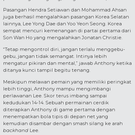
Pasangan Hendra Setiawan dan Mohammad Ahsan
juga berhasil mengalahkan pasangan Korea Selatan
lainnya, Lee Yong Dae dan Yoo Yeon Seong. Korea
sempat mencuri kemenangan di partai pertama dari
Son Wan Ho yang mengalahkan Jonatan Christie.
“Tetap mengontrol diri, jangan terlalu menggebu-
gebu, jangan tidak semangat. Intinya lebih
mengatur pikiran dan mental,” jawab Anthony ketika
ditanya kunci tampil begitu tenang.
Meskipun melawan pemain yang memiliki peringkat
lebih tinggi, Anthony mampu mengimbangi
perlawanan Lee. Skor terus imbang sampai
kedudukan 14-14. Sebuah permainan cerdik
diterapkan Anthony di game pertama dengan
menempatkan bola tipis di depan net yang
kemudian disambar dengan smash silang ke arah
backhand
Lee.