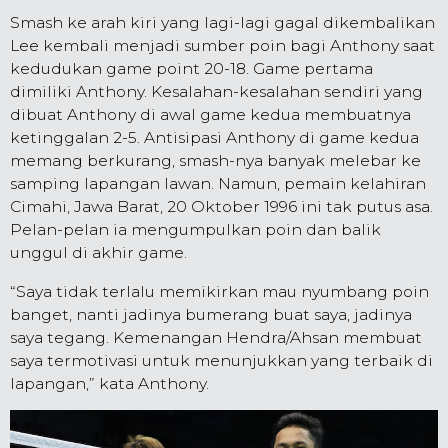
Smash ke arah kiri yang lagi-lagi gagal dikembalikan
Lee kembali menjadi sumber poin bagi Anthony saat
kedudukan game point 20-18. Game pertama
dimiliki Anthony. Kesalahan-kesalahan sendiri yang
dibuat Anthony di awal game kedua membuatnya
ketinggalan 2-5. Antisipasi Anthony di game kedua
memang berkurang, smash-nya banyak melebar ke
samping lapangan lawan. Namun, pemain kelahiran
Cimahi, Jawa Barat, 20 Oktober 1996 ini tak putus asa.
Pelan-pelan ia mengumpulkan poin dan balik
unggul di akhir game.
“Saya tidak terlalu memikirkan mau nyumbang poin
banget, nanti jadinya bumerang buat saya, jadinya
saya tegang. Kemenangan Hendra/Ahsan membuat
saya termotivasi untuk menunjukkan yang terbaik di
lapangan,” kata Anthony.