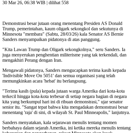
30 Mar 26, 06:38 WIB
| dilihat 558
Demonstrasi besar jutaan orang menentang Presiden AS Donald
Trump, pemerintahan, kaum oligark sekongkol dan sekutunya di
Minnesota "membara" (Sabtu, 28/03/26) kala Senator AS Bernie
Sanders menyampaikan pidatonya di atas panggung.
"Kita Lawan Trump dan Oligark sekongkolnya," seru Sanders. Ia
juga menyerukan penghentian militerisme yang tak terkendali, dan
mengakhiri Perang dengan Iran.
Mengawali pidatonya, Sanders mengucapkan terima kasih kepada
'Indivisible Move On 5051' dan semua organisasi yang telah
memungkinkan acara 'hebat' itu berlangsung.
"Terima kasih (pula) kepada jutaan warga Amerika dari kota-kota
terkecil hingga kota-kota terbesar di setiap negara bagian di negara
kita yang berkumpul hari ini di ribuan demonstrasi," ujar senator
senior itu. "Sangat tepat bahwa kita mengadakan demonstrasi besar
menentang 'raja' di sini, di wilayah St. Paul Minneapolis," lanjutnya.
Sanders menyatakan, kala sejarawan menulis tentang momen
berbahaya dalam sejarah Amerika, ini ketika mereka menulis tentang