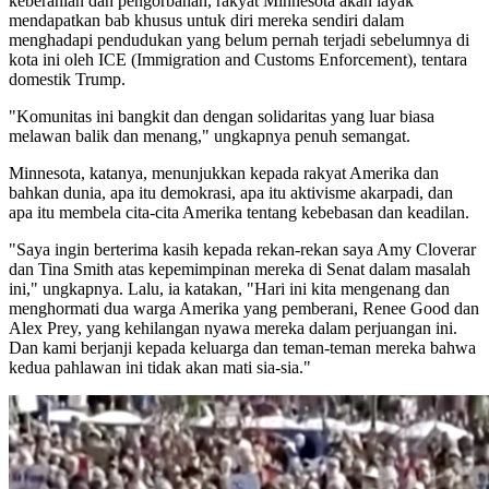
keberanian dan pengorbanan, rakyat Minnesota akan layak
mendapatkan bab khusus untuk diri mereka sendiri dalam
menghadapi pendudukan yang belum pernah terjadi sebelumnya di
kota ini oleh ICE (Immigration and Customs Enforcement), tentara
domestik Trump.
"Komunitas ini bangkit dan dengan solidaritas yang luar biasa
melawan balik dan menang," ungkapnya penuh semangat.
Minnesota, katanya, menunjukkan kepada rakyat Amerika dan
bahkan dunia, apa itu demokrasi, apa itu aktivisme akarpadi, dan
apa itu membela cita-cita Amerika tentang kebebasan dan keadilan.
"Saya ingin berterima kasih kepada rekan-rekan saya Amy Cloverar
dan Tina Smith atas kepemimpinan mereka di Senat dalam masalah
ini," ungkapnya. Lalu, ia katakan, "Hari ini kita mengenang dan
menghormati dua warga Amerika yang pemberani, Renee Good dan
Alex Prey, yang kehilangan nyawa mereka dalam perjuangan ini.
Dan kami berjanji kepada keluarga dan teman-teman mereka bahwa
kedua pahlawan ini tidak akan mati sia-sia."