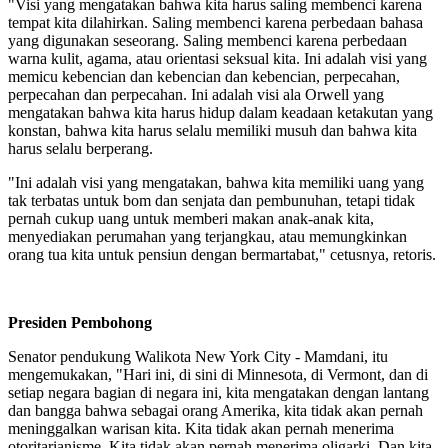
"Visi yang mengatakan bahwa kita harus saling membenci karena
tempat kita dilahirkan. Saling membenci karena perbedaan bahasa
yang digunakan seseorang. Saling membenci karena perbedaan
warna kulit, agama, atau orientasi seksual kita. Ini adalah visi yang
memicu kebencian dan kebencian dan kebencian, perpecahan,
perpecahan dan perpecahan. Ini adalah visi ala Orwell yang
mengatakan bahwa kita harus hidup dalam keadaan ketakutan yang
konstan, bahwa kita harus selalu memiliki musuh dan bahwa kita
harus selalu berperang.
"Ini adalah visi yang mengatakan, bahwa kita memiliki uang yang
tak terbatas untuk bom dan senjata dan pembunuhan, tetapi tidak
pernah cukup uang untuk memberi makan anak-anak kita,
menyediakan perumahan yang terjangkau, atau memungkinkan
orang tua kita untuk pensiun dengan bermartabat," cetusnya, retoris.
Presiden Pembohong
Senator pendukung Walikota New York City - Mamdani, itu
mengemukakan, "Hari ini, di sini di Minnesota, di Vermont, dan di
setiap negara bagian di negara ini, kita mengatakan dengan lantang
dan bangga bahwa sebagai orang Amerika, kita tidak akan pernah
meninggalkan warisan kita. Kita tidak akan pernah menerima
otoritarianisme. Kita tidak akan pernah menerima oligarki. Dan kita