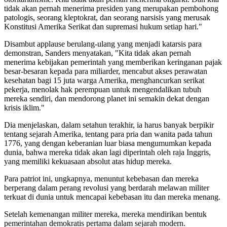
tidak akan pernah menerima presiden yang merupakan pembohong
patologis, seorang kleptokrat, dan seorang narsisis yang merusak
Konstitusi Amerika Serikat dan supremasi hukum setiap hari."
Disambut applause berulang-ulang yang menjadi katarsis para
demonstran, Sanders menyatakan, "Kita tidak akan pernah
menerima kebijakan pemerintah yang memberikan keringanan pajak
besar-besaran kepada para miliarder, mencabut akses perawatan
kesehatan bagi 15 juta warga Amerika, menghancurkan serikat
pekerja, menolak hak perempuan untuk mengendalikan tubuh
mereka sendiri, dan mendorong planet ini semakin dekat dengan
krisis iklim."
Dia menjelaskan, dalam setahun terakhir, ia harus banyak berpikir
tentang sejarah Amerika, tentang para pria dan wanita pada tahun
1776, yang dengan keberanian luar biasa mengumumkan kepada
dunia, bahwa mereka tidak akan lagi diperintah oleh raja Inggris,
yang memiliki kekuasaan absolut atas hidup mereka.
Para patriot ini, ungkapnya, menuntut kebebasan dan mereka
berperang dalam perang revolusi yang berdarah melawan militer
terkuat di dunia untuk mencapai kebebasan itu dan mereka menang.
Setelah kemenangan militer mereka, mereka mendirikan bentuk
pemerintahan demokratis pertama dalam sejarah modern.