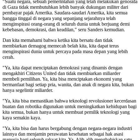
"Suatu negara, sebuah pemerintahan yang telah melakukan genosida
di Gaza tidak membutuhkan lebih banyak dukungan militer dari
pembayar pajak Amerika. Saudara-saudari Amerika, kita semua
bangga tinggal di negara yang sepanjang sejarahnya telah
menginspirasi orang-orang di seluruh dunia untuk berjuang demi
kebebasan, demokrasi, dan keadilan," seru Sanders kemudian.
Dan kita memahami bahwa ketika kita bersatu dan tidak
membiarkan demagog memecah belah kita, kita dapat terus
menginspirasi dunia untuk percaya pada masa depan yang lebih
cerah.
"Ya, kita dapat menciptakan demokrasi yang dinamis dengan
mengakhiri Citizens United dan tidak membiarkan miliarder
membeli pemilihan. Ya, kita bisa menciptakan ekonomi yang
bermanfaat bagi setiap pria, wanita, dan anak di negara kita, bukan
hanya segelintir miliarder.
"Ya, kita bisa memastikan bahwa teknologi revolusioner kecerdasan
buatan dan robotika digunakan untuk meningkatkan kehidupan bagi
kita semua, bukan hanya untuk membuat pemilik teknologi yang
kaya semakin kaya.
"Ya, kita bisa dan harus bergabung dengan negara-negara industri
lainnya dan menjamin perawatan kesehatan sebagai hak asasi
manusia bagi seluruh rakyat kita. Ya. Alih-alih menghabiskan satu