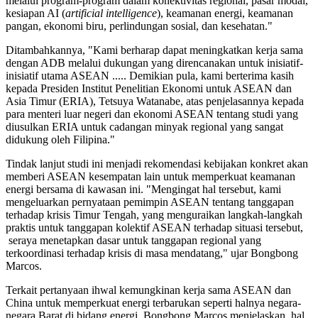
melalui program-program dalam konektivitas regional, pasar modal,
kesiapan AI (
artificial intelligence
), keamanan energi, keamanan
pangan, ekonomi biru, perlindungan sosial, dan kesehatan."
Ditambahkannya, "Kami berharap dapat meningkatkan kerja sama
dengan ADB melalui dukungan yang direncanakan untuk inisiatif-
inisiatif utama ASEAN ..... Demikian pula, kami berterima kasih
kepada Presiden Institut Penelitian Ekonomi untuk ASEAN dan
Asia Timur (ERIA), Tetsuya Watanabe, atas penjelasannya kepada
para menteri luar negeri dan ekonomi ASEAN tentang studi yang
diusulkan ERIA untuk cadangan minyak regional yang sangat
didukung oleh Filipina."
Tindak lanjut studi ini menjadi rekomendasi kebijakan konkret akan
memberi ASEAN kesempatan lain untuk memperkuat keamanan
energi bersama di kawasan ini. "Mengingat hal tersebut, kami
mengeluarkan pernyataan pemimpin ASEAN tentang tanggapan
terhadap krisis Timur Tengah, yang menguraikan langkah-langkah
praktis untuk tanggapan kolektif ASEAN terhadap situasi tersebut,
seraya menetapkan dasar untuk tanggapan regional yang
terkoordinasi terhadap krisis di masa mendatang," ujar Bongbong
Marcos.
Terkait pertanyaan ihwal kemungkinan kerja sama ASEAN dan
China untuk memperkuat energi terbarukan seperti halnya negara-
negara Barat di bidang energi, Bongbong Marcos menjelaskan, hal