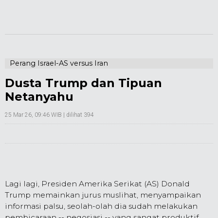
Perang Israel-AS versus Iran
Dusta Trump dan Tipuan
Netanyahu
25 Mar 26, 09:46 WIB
| dilihat 394
Lagi lagi, Presiden Amerika Serikat (AS) Donald
Trump memainkan jurus muslihat, menyampaikan
informasi palsu, seolah-olah dia sudah melakukan
pembicaraan -- negosiasi -- yang sangat produktif