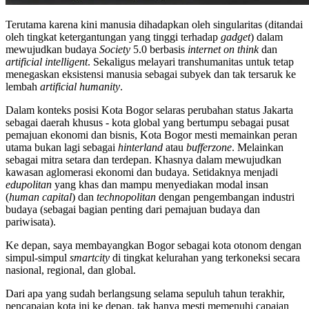
Terutama karena kini manusia dihadapkan oleh singularitas (ditandai
oleh tingkat ketergantungan yang tinggi terhadap
gadget
) dalam
mewujudkan budaya
Society
5.0 berbasis
internet on think
dan
artificial intelligent
. Sekaligus melayari transhumanitas untuk tetap
menegaskan eksistensi manusia sebagai subyek dan tak tersaruk ke
lembah
artificial humanity
.
Dalam konteks posisi Kota Bogor selaras perubahan status Jakarta
sebagai daerah khusus - kota global yang bertumpu sebagai pusat
pemajuan ekonomi dan bisnis, Kota Bogor mesti memainkan peran
utama bukan lagi sebagai
hinterland
atau
bufferzone
. Melainkan
sebagai mitra setara dan terdepan. Khasnya dalam mewujudkan
kawasan aglomerasi ekonomi dan budaya. Setidaknya menjadi
edupolitan
yang khas dan mampu menyediakan modal insan
(
human capital
) dan
technopolitan
dengan pengembangan industri
budaya (sebagai bagian penting dari pemajuan budaya dan
pariwisata).
Ke depan, saya membayangkan Bogor sebagai kota otonom dengan
simpul-simpul
smartcity
di tingkat kelurahan yang terkoneksi secara
nasional, regional, dan global.
Dari apa yang sudah berlangsung selama sepuluh tahun terakhir,
pencapaian kota ini ke depan, tak hanya mesti memenuhi capaian