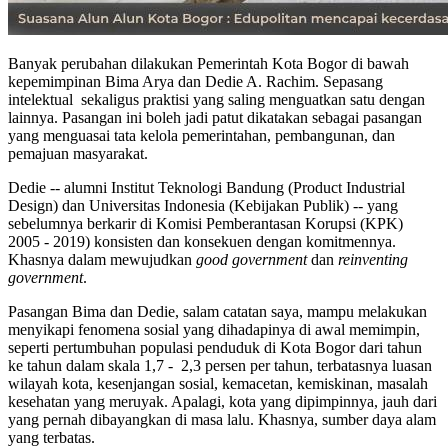
Banyak perubahan dilakukan Pemerintah Kota Bogor di bawah
kepemimpinan Bima Arya dan Dedie A. Rachim. Sepasang
intelektual sekaligus praktisi yang saling menguatkan satu dengan
lainnya. Pasangan ini boleh jadi patut dikatakan sebagai pasangan
yang menguasai tata kelola pemerintahan, pembangunan, dan
pemajuan masyarakat.
Dedie -- alumni Institut Teknologi Bandung (Product Industrial
Design) dan Universitas Indonesia (Kebijakan Publik) -- yang
sebelumnya berkarir di Komisi Pemberantasan Korupsi (KPK)
2005 - 2019) konsisten dan konsekuen dengan komitmennya.
Khasnya dalam mewujudkan
good government
dan
reinventing
government
.
Pasangan Bima dan Dedie, salam catatan saya, mampu melakukan
menyikapi fenomena sosial yang dihadapinya di awal memimpin,
seperti pertumbuhan populasi penduduk di Kota Bogor dari tahun
ke tahun dalam skala 1,7 - 2,3 persen per tahun, terbatasnya luasan
wilayah kota, kesenjangan sosial, kemacetan, kemiskinan, masalah
kesehatan yang meruyak. Apalagi, kota yang dipimpinnya, jauh dari
yang pernah dibayangkan di masa lalu. Khasnya, sumber daya alam
yang terbatas.