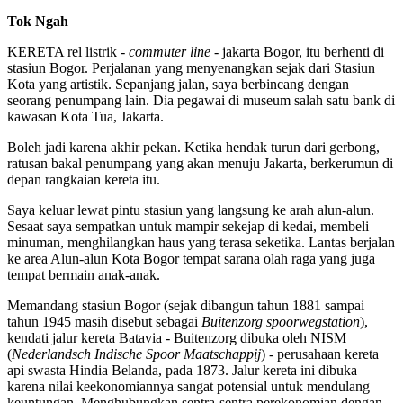
Tok Ngah
KERETA rel listrik -
commuter line
- jakarta Bogor, itu berhenti di
stasiun Bogor. Perjalanan yang menyenangkan sejak dari Stasiun
Kota yang artistik. Sepanjang jalan, saya berbincang dengan
seorang penumpang lain. Dia pegawai di museum salah satu bank di
kawasan Kota Tua, Jakarta.
Boleh jadi karena akhir pekan. Ketika hendak turun dari gerbong,
ratusan bakal penumpang yang akan menuju Jakarta, berkerumun di
depan rangkaian kereta itu.
Saya keluar lewat pintu stasiun yang langsung ke arah alun-alun.
Sesaat saya sempatkan untuk mampir sekejap di kedai, membeli
minuman, menghilangkan haus yang terasa seketika. Lantas berjalan
ke area Alun-alun Kota Bogor tempat sarana olah raga yang juga
tempat bermain anak-anak.
Memandang stasiun Bogor (sejak dibangun tahun 1881 sampai
tahun 1945 masih disebut sebagai
Buitenzorg spoorwegstation
),
kendati jalur kereta Batavia - Buitenzorg dibuka oleh NISM
(
Nederlandsch Indische Spoor Maatschappij
) - perusahaan kereta
api swasta Hindia Belanda, pada 1873. Jalur kereta ini dibuka
karena nilai keekonomiannya sangat potensial untuk mendulang
keuntungan. Menghubungkan sentra-sentra perekonomian dengan