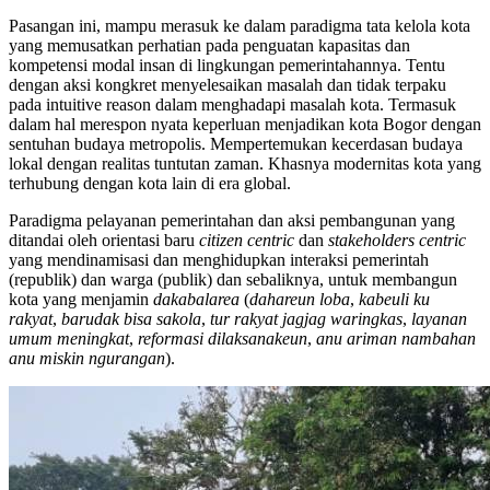
Pasangan ini, mampu merasuk ke dalam paradigma tata kelola kota
yang memusatkan perhatian pada penguatan kapasitas dan
kompetensi modal insan di lingkungan pemerintahannya. Tentu
dengan aksi kongkret menyelesaikan masalah dan tidak terpaku
pada intuitive reason dalam menghadapi masalah kota. Termasuk
dalam hal merespon nyata keperluan menjadikan kota Bogor dengan
sentuhan budaya metropolis. Mempertemukan kecerdasan budaya
lokal dengan realitas tuntutan zaman. Khasnya modernitas kota yang
terhubung dengan kota lain di era global.
Paradigma pelayanan pemerintahan dan aksi pembangunan yang
ditandai oleh orientasi baru
citizen centric
dan
stakeholders centric
yang mendinamisasi dan menghidupkan interaksi pemerintah
(republik) dan warga (publik) dan sebaliknya, untuk membangun
kota yang menjamin
dakabalarea
(
dahareun loba
,
kabeuli ku
rakyat
,
barudak bisa sakola
,
tur rakyat jagjag waringkas
,
layanan
umum meningkat
,
reformasi dilaksanakeun
,
anu ariman nambahan
anu miskin ngurangan
).