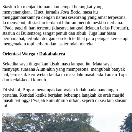
Stasiun itu menjadi tujuan atau tempat berangkat yang
menyenangkan. Huet, jurnalis
Java Bode
, masa itu
menggambarkannya dengan narasi seseorang yang amat terpesona.
Ia menyebut, di stasiun terdapat hiburan meriah meski sederhana.
"Pada pagi di hari tertentu (khasnya tanggal delapan belas Februari),
stasiun di Buitenzorg sangat penuh dan sibuk. Juga luar biasa
bermartabat, terbukti dengan sesekali terlihat para petugas kereta api
mengenakan topi terbaru dan jas terindah mereka."
Orientasi Warga : Dakabalarea
Seketika saya tinggalkan kisah masa lampau itu. Mata saya
menyapu suasana Alun-alun yang mempesona, mengubah banyak
hal, termasuk keruwetan ketika di masa lalu masih ada Taman Topi
dan kedai-kedai kumuh.
Di sisi ini, Bogor menampakkan wajah indah pada pandangan
pertama. Kendati ketika berjalan beberapa langkah ke arah masjid,
masih tertinggal 'wajah kumuh' sub urban, seperti di sisi lain stasiun
ini.