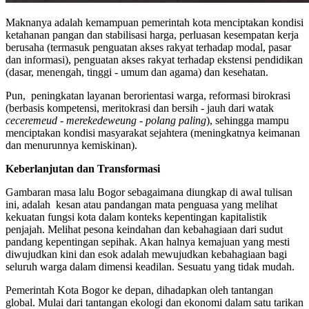
Maknanya adalah kemampuan pemerintah kota menciptakan kondisi
ketahanan pangan dan stabilisasi harga, perluasan kesempatan kerja
berusaha (termasuk penguatan akses rakyat terhadap modal, pasar
dan informasi), penguatan akses rakyat terhadap ekstensi pendidikan
(dasar, menengah, tinggi - umum dan agama) dan kesehatan.
Pun, peningkatan layanan berorientasi warga, reformasi birokrasi
(berbasis kompetensi, meritokrasi dan bersih - jauh dari watak
ceceremeud
-
merekedeweung
-
polang paling
), sehingga mampu
menciptakan kondisi masyarakat sejahtera (meningkatnya keimanan
dan menurunnya kemiskinan).
Keberlanjutan dan Transformasi
Gambaran masa lalu Bogor sebagaimana diungkap di awal tulisan
ini, adalah kesan atau pandangan mata penguasa yang melihat
kekuatan fungsi kota dalam konteks kepentingan kapitalistik
penjajah. Melihat pesona keindahan dan kebahagiaan dari sudut
pandang kepentingan sepihak. Akan halnya kemajuan yang mesti
diwujudkan kini dan esok adalah mewujudkan kebahagiaan bagi
seluruh warga dalam dimensi keadilan. Sesuatu yang tidak mudah.
Pemerintah Kota Bogor ke depan, dihadapkan oleh tantangan
global. Mulai dari tantangan ekologi dan ekonomi dalam satu tarikan