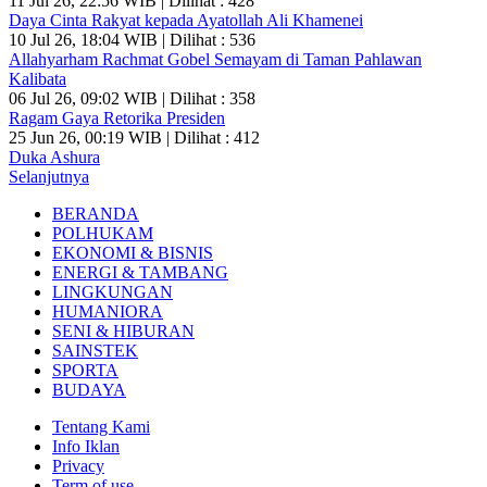
11 Jul 26, 22:56 WIB | Dilihat : 428
Daya Cinta Rakyat kepada Ayatollah Ali Khamenei
10 Jul 26, 18:04 WIB | Dilihat : 536
Allahyarham Rachmat Gobel Semayam di Taman Pahlawan
Kalibata
06 Jul 26, 09:02 WIB | Dilihat : 358
Ragam Gaya Retorika Presiden
25 Jun 26, 00:19 WIB | Dilihat : 412
Duka Ashura
Selanjutnya
BERANDA
POLHUKAM
EKONOMI & BISNIS
ENERGI & TAMBANG
LINGKUNGAN
HUMANIORA
SENI & HIBURAN
SAINSTEK
SPORTA
BUDAYA
Tentang Kami
Info Iklan
Privacy
Term of use