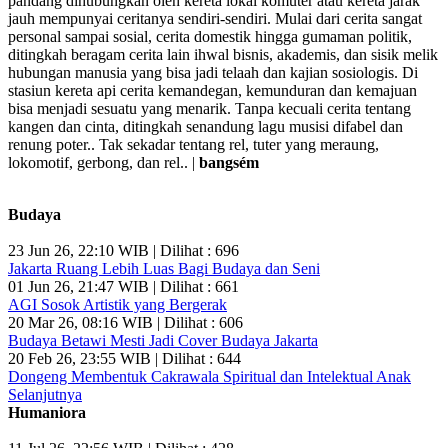
pandang dihubungkan oleh kereta lokal komuter atau kereta jarak
jauh mempunyai ceritanya sendiri-sendiri. Mulai dari cerita sangat
personal sampai sosial, cerita domestik hingga gumaman politik,
ditingkah beragam cerita lain ihwal bisnis, akademis, dan sisik melik
hubungan manusia yang bisa jadi telaah dan kajian sosiologis. Di
stasiun kereta api cerita kemandegan, kemunduran dan kemajuan
bisa menjadi sesuatu yang menarik. Tanpa kecuali cerita tentang
kangen dan cinta, ditingkah senandung lagu musisi difabel dan
renung poter.. Tak sekadar tentang rel, tuter yang meraung,
lokomotif, gerbong, dan rel.. |
bangsém
Budaya
23 Jun 26, 22:10 WIB | Dilihat : 696
Jakarta Ruang Lebih Luas Bagi Budaya dan Seni
01 Jun 26, 21:47 WIB | Dilihat : 661
AGI Sosok Artistik yang Bergerak
20 Mar 26, 08:16 WIB | Dilihat : 606
Budaya Betawi Mesti Jadi Cover Budaya Jakarta
20 Feb 26, 23:55 WIB | Dilihat : 644
Dongeng Membentuk Cakrawala Spiritual dan Intelektual Anak
Selanjutnya
Humaniora