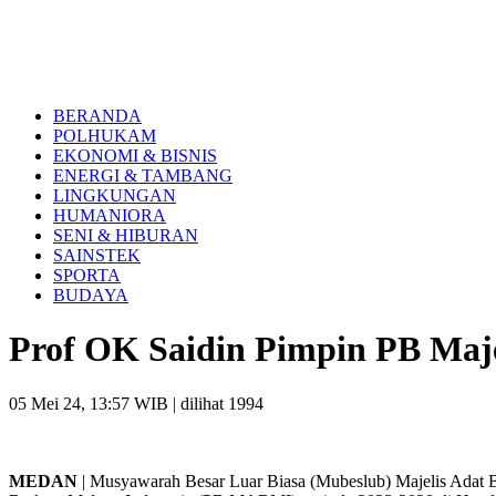
BERANDA
POLHUKAM
EKONOMI & BISNIS
ENERGI & TAMBANG
LINGKUNGAN
HUMANIORA
SENI & HIBURAN
SAINSTEK
SPORTA
BUDAYA
Prof OK Saidin Pimpin PB Maje
05 Mei 24, 13:57 WIB
| dilihat 1994
MEDAN
| Musyawarah Besar Luar Biasa (Mubeslub) Majelis Adat