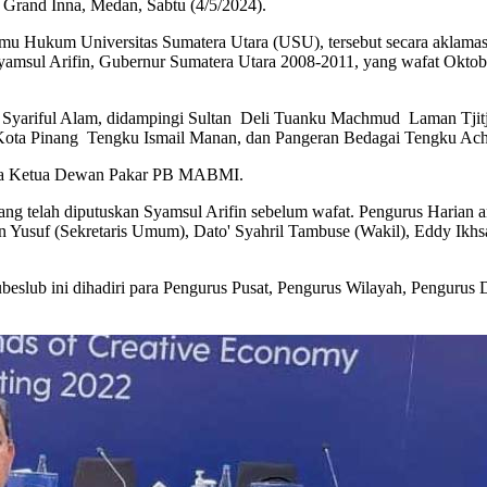
Grand Inna, Medan, Sabtu (4/5/2024).
 Ilmu Hukum Universitas Sumatera Utara (USU), tersebut secara akla
 Syamsul Arifin, Gubernur Sumatera Utara 2008-2011, yang wafat Ok
Syariful Alam, didampingi Sultan Deli Tuanku Machmud Laman Tjitji
ota Pinang Tengku Ismail Manan, dan Pangeran Bedagai Tengku Ach
mnya Ketua Dewan Pakar PB MABMI.
g telah diputuskan Syamsul Arifin sebelum wafat. Pengurus Harian an
n Yusuf (Sekretaris Umum), Dato' Syahril Tambuse (Wakil), Eddy Ikhs
eslub ini dihadiri para Pengurus Pusat, Pengurus Wilayah, Pengurus