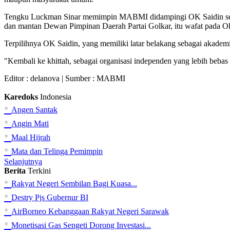
Tengku Luckman Sinar memimpin MABMI didampingi OK Saidin seba
dan mantan Dewan Pimpinan Daerah Partai Golkar, itu wafat pada O
Terpilihnya OK Saidin, yang memiliki latar belakang sebagai aka
"Kembali ke khittah, sebagai organisasi independen yang lebih beb
Editor :
delanova
| Sumber : MABMI
Karedoks
Indonesia
•
Angen Santak
•
Angin Mati
•
Maal Hijrah
•
Mata dan Telinga Pemimpin
Selanjutnya
Berita
Terkini
•
Rakyat Negeri Sembilan Bagi Kuasa...
•
Destry Pjs Gubernur BI
•
AirBorneo Kebanggaan Rakyat Negeri Sarawak
•
Monetisasi Gas Sengeti Dorong Investasi...