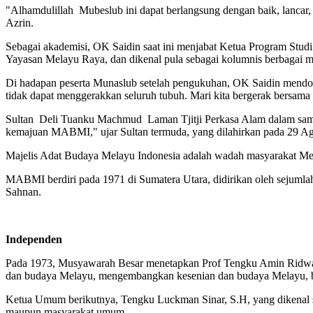
"Alhamdulillah Mubeslub ini dapat berlangsung dengan baik, lancar
Azrin.
Sebagai akademisi, OK Saidin saat ini menjabat Ketua Program St
Yayasan Melayu Raya, dan dikenal pula sebagai kolumnis berbagai m
Di hadapan peserta Munaslub setelah pengukuhan, OK Saidin mendor
tidak dapat menggerakkan seluruh tubuh. Mari kita bergerak bersama 
Sultan Deli Tuanku Machmud Laman Tjitji Perkasa Alam dalam sam
kemajuan MABMI," ujar Sultan termuda, yang dilahirkan pada 29 Ag
Majelis Adat Budaya Melayu Indonesia adalah wadah masyarakat Me
MABMI berdiri pada 1971 di Sumatera Utara, didirikan oleh sejuml
Sahnan.
Independen
Pada 1973, Musyawarah Besar menetapkan Prof Tengku Amin Ridwan,
dan budaya Melayu, mengembangkan kesenian dan budaya Melayu, bek
Ketua Umum berikutnya, Tengku Luckman Sinar, S.H, yang dikenal se
maupun masyarakat umum.