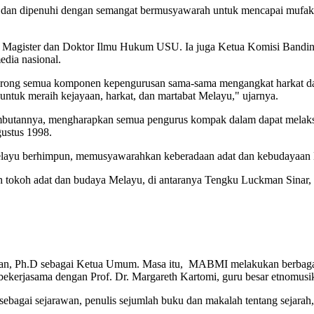
, dan dipenuhi dengan semangat bermusyawarah untuk mencapai mufaka
udi Magister dan Doktor Ilmu Hukum USU. Ia juga Ketua Komisi Ban
edia nasional.
ong semua komponen kepengurusan sama-sama mengangkat harkat dan ma
untuk meraih kejayaan, harkat, dan martabat Melayu," ujarnya.
butannya, mengharapkan semua pengurus kompak dalam dapat melaks
ustus 1998.
layu berhimpun, memusyawarahkan keberadaan adat dan kebudayaan Me
ah tokoh adat dan budaya Melayu, di antaranya Tengku Luckman Sina
 Ph.D sebagai Ketua Umum. Masa itu, MABMI melakukan berbagai keg
erjasama dengan Prof. Dr. Margareth Kartomi, guru besar etnomusiko
bagai sejarawan, penulis sejumlah buku dan makalah tentang sejarah