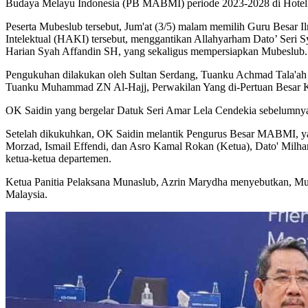
Budaya Melayu Indonesia (PB MABMI) periode 2023-2028 di Hotel 
Peserta Mubeslub tersebut, Jum'at (3/5) malam memilih Guru Besar
Intelektual (HAKI) tersebut, menggantikan Allahyarham Dato’ Seri
Harian Syah Affandin SH, yang sekaligus mempersiapkan Mubeslub.
Pengukuhan dilakukan oleh Sultan Serdang, Tuanku Achmad Tala'ah 
Tuanku Muhammad ZN Al-Hajj, Perwakilan Yang di-Pertuan Besar K
OK Saidin yang bergelar Datuk Seri Amar Lela Cendekia sebelu
Setelah dikukuhkan, OK Saidin melantik Pengurus Besar MABMI, yan
Morzad, Ismail Effendi, dan Asro Kamal Rokan (Ketua), Dato' Milha
ketua-ketua departemen.
Ketua Panitia Pelaksana Munaslub, Azrin Marydha menyebutkan, Mub
Malaysia.