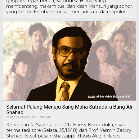
geopark tegak berdiri, Samudera Hindia yang
membentang, makam tua, dan kisah Mahsuri yang sohor,
yang kini berkembang pesat menjadi satu dari sepuluh..
Selamat Pulang Menuju Sang Maha Sutradara Bung Ali
Shahab
26 Des 18, 10:52 WIB | dilihat 3040
Kenangan N. Syamsuddin Ch. Haesy Kabar duka, saya
terima tadi sore (Selasa, 25/12/18) dari Prof. Yasmin Zackry
Shahab, lewat pesan whatsapp. Habib Ali bin Habib