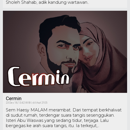
Sholeh Shahab, adik kandung wartawan..
Cermin
23 Des 18, 13:42 WIB | dilihat 2105
Sem Haesy MALAM merambat. Dari tempat berkhalwat
di sudut rumah, terdengar suara tangis sesenggukan.
Isteri Abu Waswas yang sedang tidur, terjaga. Lalu
bergegas ke arah suara tangis, itu. Ia terkejut,..