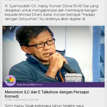
N. Syamsuddin Ch. Haesy Konser Dewa 19 All Star yang
disiapkan untuk mengapresiasi dan membayar kangen
kepada Ahmad Dhani, batal. Konser bertajuk "Hadapi
dengan Senyuman," itu sedianya akan digelar di..
Menonton ILC dan E Talkshow dengan Persepsi
Komedi
07 Feb 19, 20:25 WIB | dilihat 2187
Sém Haésy Sejak beberapa tahun terakhir saya