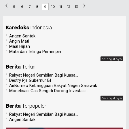
5
6
7
8
9
10
11
12
13
Karedoks
Indonesia
•
Angen Santak
•
Angin Mati
•
Maal Hijrah
•
Mata dan Telinga Pemimpin
Selanjutnya
Berita
Terkini
•
Rakyat Negeri Sembilan Bagi Kuasa...
•
Destry Pjs Gubernur BI
•
AirBorneo Kebanggaan Rakyat Negeri Sarawak
•
Monetisasi Gas Sengeti Dorong Investasi...
Selanjutnya
Berita
Terpopuler
•
Rakyat Negeri Sembilan Bagi Kuasa...
•
Angen Santak