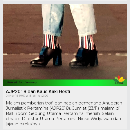
AJP2018 dan Kaus Kaki Hesti
24 Nov 18, 19:07 WIB | dilihat 2100
Malam pemberian trofi dan hadiah pemenang Anugerah
Jurnalistik Pertamina (AJP2018), Jum'at (23/11) malam di
Ball Room Gedung Utama Pertamina, meriah. Selain
dihadiri Direktur Utama Pertamina Nicke Widyawati dan
jajaran direksinya,..