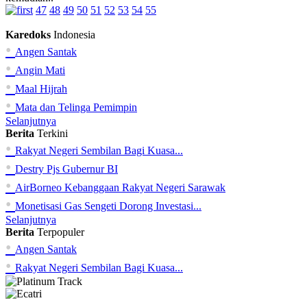
47
48
49
50
51
52
53
54
55
Karedoks
Indonesia
•
Angen Santak
•
Angin Mati
•
Maal Hijrah
•
Mata dan Telinga Pemimpin
Selanjutnya
Berita
Terkini
•
Rakyat Negeri Sembilan Bagi Kuasa...
•
Destry Pjs Gubernur BI
•
AirBorneo Kebanggaan Rakyat Negeri Sarawak
•
Monetisasi Gas Sengeti Dorong Investasi...
Selanjutnya
Berita
Terpopuler
•
Angen Santak
•
Rakyat Negeri Sembilan Bagi Kuasa...