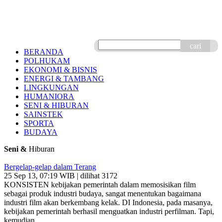
cari
BERANDA
POLHUKAM
EKONOMI & BISNIS
ENERGI & TAMBANG
LINGKUNGAN
HUMANIORA
SENI & HIBURAN
SAINSTEK
SPORTA
BUDAYA
Seni &
Hiburan
Bergelap-gelap dalam Terang
25 Sep 13, 07:19 WIB | dilihat 3172
KONSISTEN kebijakan pemerintah dalam memosisikan film
sebagai produk industri budaya, sangat menentukan bagaimana
industri film akan berkembang kelak. DI Indonesia, pada masanya,
kebijakan pemerintah berhasil menguatkan industri perfilman. Tapi,
kemudian..