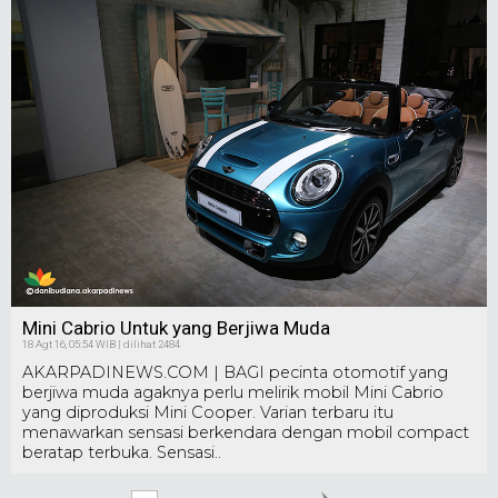
Mini Cabrio Untuk yang Berjiwa Muda
18 Agt 16, 05:54 WIB | dilihat 2484
AKARPADINEWS.COM | BAGI pecinta otomotif yang
berjiwa muda agaknya perlu melirik mobil Mini Cabrio
yang diproduksi Mini Cooper. Varian terbaru itu
menawarkan sensasi berkendara dengan mobil compact
beratap terbuka. Sensasi..