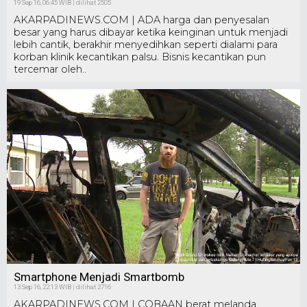
19 Sep 16, 06:45 WIB | dilihat 2505
AKARPADINEWS.COM | ADA harga dan penyesalan
besar yang harus dibayar ketika keinginan untuk menjadi
lebih cantik, berakhir menyedihkan seperti dialami para
korban klinik kecantikan palsu. Bisnis kecantikan pun
tercemar oleh..
Smartphone Menjadi Smartbomb
13 Sep 16, 22:13 WIB | dilihat 2716
AKARPADINEWS.COM | COBAAN berat melanda