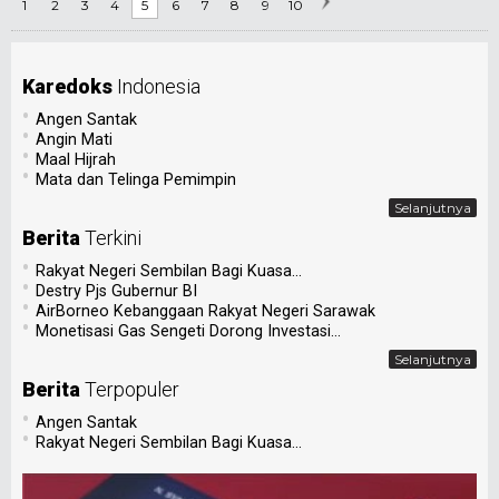
1
2
3
4
5
6
7
8
9
10
Karedoks
Indonesia
•
Angen Santak
•
Angin Mati
•
Maal Hijrah
•
Mata dan Telinga Pemimpin
Selanjutnya
Berita
Terkini
•
Rakyat Negeri Sembilan Bagi Kuasa...
•
Destry Pjs Gubernur BI
•
AirBorneo Kebanggaan Rakyat Negeri Sarawak
•
Monetisasi Gas Sengeti Dorong Investasi...
Selanjutnya
Berita
Terpopuler
•
Angen Santak
•
Rakyat Negeri Sembilan Bagi Kuasa...