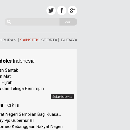
cari
 HIBURAN
SAINSTEK
SPORTA
BUDAYA
doks
Indonesia
en Santak
n Mati
 Hijrah
 dan Telinga Pemimpin
Selanjutnya
ta
Terkini
at Negeri Sembilan Bagi Kuasa...
ry Pjs Gubernur BI
orneo Kebanggaan Rakyat Negeri