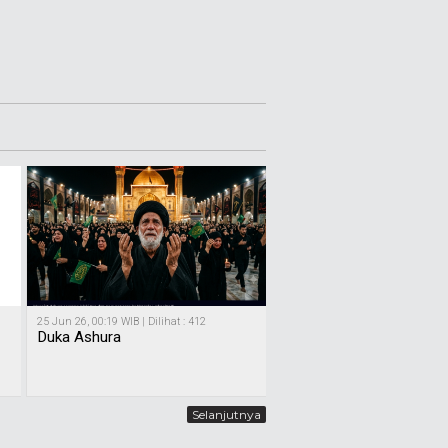
25 Jun 26, 00:19 WIB | Dilihat : 412
Duka Ashura
Selanjutnya