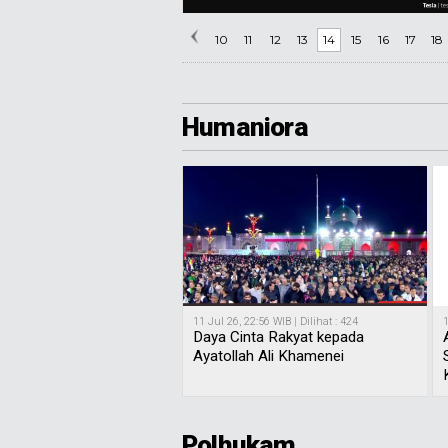
10
11
12
13
14
15
16
17
18
Humaniora
11 Jul 26, 22:56 WIB | Dilihat : 424
1
Daya Cinta Rakyat kepada
Ayatollah Ali Khamenei
Polhukam