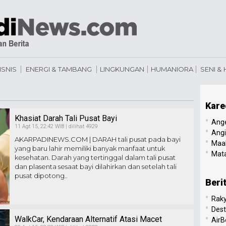
ISNIS
ENERGI & TAMBANG
LINGKUNGAN
HUMANIORA
SENI &
Kare
Khasiat Darah Tali Pusat Bayi
•
Ang
11 Agt 15, 22:42 WIB | dilihat 4929
•
Angi
AKARPADINEWS.COM | DARAH tali pusat pada bayi
•
Maal
yang baru lahir memiliki banyak manfaat untuk
•
Mata
kesehatan. Darah yang tertinggal dalam tali pusat
dan plasenta sesaat bayi dilahirkan dan setelah tali
pusat dipotong..
Beri
•
Raky
•
Dest
•
WalkCar, Kendaraan Alternatif Atasi Macet
AirB