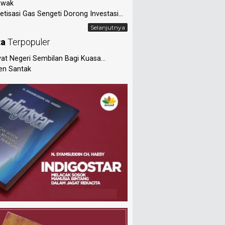
awak
tisasi Gas Sengeti Dorong Investasi...
Selanjutnya
ta
Terpopuler
at Negeri Sembilan Bagi Kuasa...
en Santak