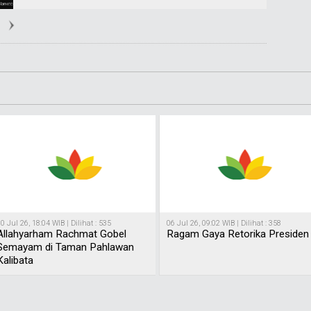
0 Jul 26, 18:04 WIB | Dilihat : 535
06 Jul 26, 09:02 WIB | Dilihat : 358
Allahyarham Rachmat Gobel
Ragam Gaya Retorika Presiden
Semayam di Taman Pahlawan
Kalibata