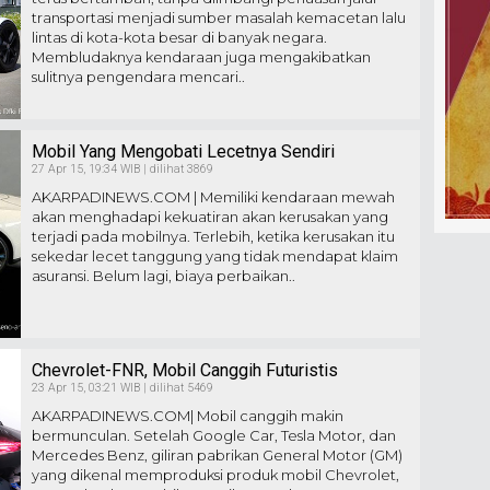
transportasi menjadi sumber masalah kemacetan lalu
lintas di kota-kota besar di banyak negara.
Membludaknya kendaraan juga mengakibatkan
sulitnya pengendara mencari..
Mobil Yang Mengobati Lecetnya Sendiri
27 Apr 15, 19:34 WIB | dilihat 3869
AKARPADINEWS.COM | Memiliki kendaraan mewah
akan menghadapi kekuatiran akan kerusakan yang
terjadi pada mobilnya. Terlebih, ketika kerusakan itu
sekedar lecet tanggung yang tidak mendapat klaim
asuransi. Belum lagi, biaya perbaikan..
Chevrolet-FNR, Mobil Canggih Futuristis
23 Apr 15, 03:21 WIB | dilihat 5469
AKARPADINEWS.COM| Mobil canggih makin
bermunculan. Setelah Google Car, Tesla Motor, dan
Mercedes Benz, giliran pabrikan General Motor (GM)
yang dikenal memproduksi produk mobil Chevrolet,