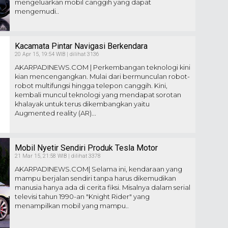
mengeluarkan mobil canggih yang dapat
mengemudi..
Kacamata Pintar Navigasi Berkendara
20 Apr 15, 19:54 WIB | dilihat 3136
AKARPADINEWS.COM | Perkembangan teknologi kini
kian mencengangkan. Mulai dari bermunculan robot-
robot multifungsi hingga telepon canggih. Kini,
kembali muncul teknologi yang mendapat sorotan
khalayak untuk terus dikembangkan yaitu
Augmented reality (AR)...
Mobil Nyetir Sendiri Produk Tesla Motor
21 Mar 15, 21:58 WIB | dilihat 3378
AKARPADINEWS.COM| Selama ini, kendaraan yang
mampu berjalan sendiri tanpa harus dikemudikan
manusia hanya ada di cerita fiksi. Misalnya dalam serial
televisi tahun 1990-an "Knight Rider" yang
menampilkan mobil yang mampu..