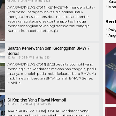
08 Agt 15, 08:33 WIB | dilihat 3828
Sar
•
Mone
AKARPADINEWS.COM | KEMACETAN mendera kota-
kota besar. Beragam inovasi diciptakan untuk
mengatasi masalah tersebut, mulai dalam bentuk
Beri
kebijakan strategis di sektor transportasi hingga
mengembangkan teknologi transportasi canggih.
•
Raky
Namun, kemacetan tetap saja..
•
Ang
Balutan Kemewahan dan Kecanggihan BMW 7
Series
12 Jun 15, 04:44 WIB | dilihat 3134
AKARPADINEWS.COM| BAGI pecinta otomotif yang
menginginkan kendaraan mewah nan canggih, perlu
rasanya menoleh pada mobil keluaran baru BMW. Ya,
mobil mewah besutan BMW itu ialah BMW 7 Series.
Mobil ini..
Si Kepiting Yang Piawai Nyempil
13 Mei 15, 12:58 WIB | dilihat 2946
AKARPADINEWS.COM| JUMLAH kendaraan yang
terus bertambah, tanpa diimbangi perluasan jalur