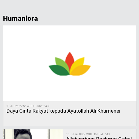
Humaniora
11 Jul 26, 22:56 WIB | Dilihat : 433
Daya Cinta Rakyat kepada Ayatollah Ali Khamenei
10 Jul 26, 18:04 WIB | Dilihat : 548
Allahyarham Rachmat Gobel