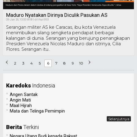
Maduro Nyatakan Dirinya Diculik Pasukan AS
09 Jan 26, 10:00 WIB | dilihat 693
Serangan militer AS ke Caracas, ibu kota Venezuela
menimbulkan silang sengketa pendapat berbagai
kalangan di dunia. Serangan yang berujung penangkapan
Presiden Venezuela Nicolas Maduro dan istrinya, Cilia
Flores. Serangan itu..
2
3
4
5
6
7
8
9
10
Karedoks
Indonesia
•
Angen Santak
•
Angin Mati
•
Maal Hijrah
•
Mata dan Telinga Pemimpin
Selanjutnya
Berita
Terkini
•
Negara Utang Budi kepada Rakyat