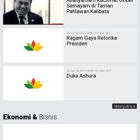
Semayam di Taman
Pahlawan Kalibata
06 Jul 26, 09:02 WIB | Dilihat : 363
Ragam Gaya Retorika
Presiden
25 Jun 26, 00:19 WIB | Dilihat : 417
Duka Ashura
Selanjutnya
Ekonomi &
Bisnis