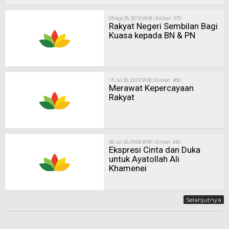
08 Jul 26, 09:08 WIB | Dilihat : 445
Ekspresi Cinta dan Duka
untuk Ayatollah Ali
Khamenei
Selanjutnya
Tentang Kami
Info Iklan
Privacy
Term of use
Hubungi Kami
PT. Akarpadi Selaras Media
© copyrights 2016 - All rights reserved