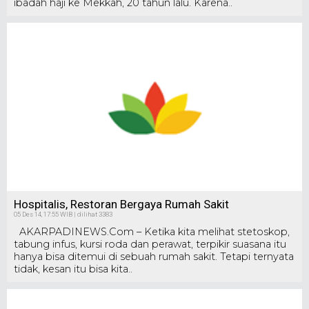
ibadah haji ke Mekkah, 20 tahun lalu. Karena..
Hospitalis, Restoran Bergaya Rumah Sakit
05 Des 14, 17:55 WIB | dilihat 3383
AKARPADINEWS.Com – Ketika kita melihat stetoskop,
tabung infus, kursi roda dan perawat, terpikir suasana itu
hanya bisa ditemui di sebuah rumah sakit. Tetapi ternyata
tidak, kesan itu bisa kita..
Turis Singapura Banyak Kunjungi Indonesia di Bulan