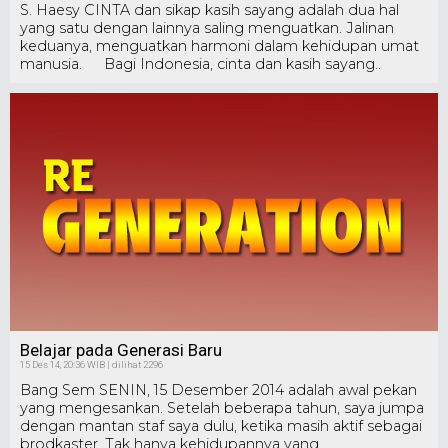
S. Haesy CINTA dan sikap kasih sayang adalah dua hal
yang satu dengan lainnya saling menguatkan. Jalinan
keduanya, menguatkan harmoni dalam kehidupan umat
manusia. Bagi Indonesia, cinta dan kasih sayang..
Belajar pada Generasi Baru
15 Des 14, 20:36 WIB | dilihat 2296
Bang Sem SENIN, 15 Desember 2014 adalah awal pekan
yang mengesankan. Setelah beberapa tahun, saya jumpa
dengan mantan staf saya dulu, ketika masih aktif sebagai
brodkaster. Tak hanya kehidupannya yang..