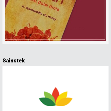
Sainstek
25 Jun 26, 00:18 WIB | Dilihat : 392
Trump Mempercepat Perizinan Federal untuk
Infrastruktur Pusat Data
11 Jun 26, 12:33 WIB | Dilihat : 554
Joki Pengendali Kuda