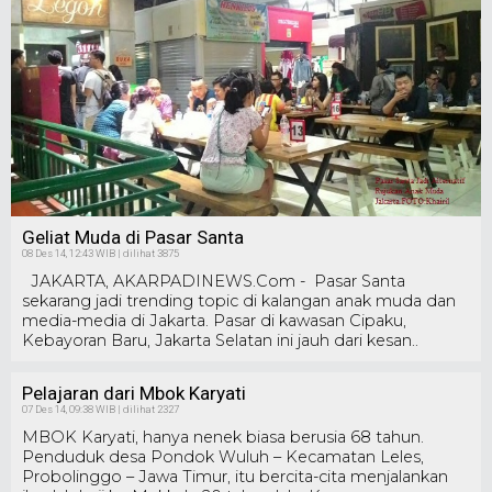
Geliat Muda di Pasar Santa
08 Des 14, 12:43 WIB | dilihat 3875
JAKARTA, AKARPADINEWS.Com - Pasar Santa
sekarang jadi trending topic di kalangan anak muda dan
media-media di Jakarta. Pasar di kawasan Cipaku,
Kebayoran Baru, Jakarta Selatan ini jauh dari kesan..
Pelajaran dari Mbok Karyati
07 Des 14, 09:38 WIB | dilihat 2327
MBOK Karyati, hanya nenek biasa berusia 68 tahun.
Penduduk desa Pondok Wuluh – Kecamatan Leles,
Probolinggo – Jawa Timur, itu bercita-cita menjalankan