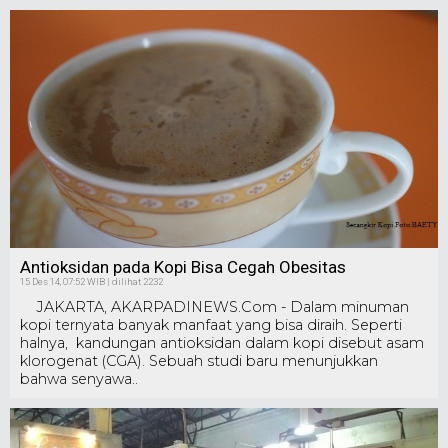
Antioksidan pada Kopi Bisa Cegah Obesitas
15 Des 14, 07:52 WIB | dilihat 2232
JAKARTA, AKARPADINEWS.Com - Dalam minuman
kopi ternyata banyak manfaat yang bisa diraih. Seperti
halnya, kandungan antioksidan dalam kopi disebut asam
klorogenat (CGA). Sebuah studi baru menunjukkan
bahwa senyawa..