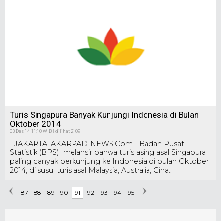
Oktober 2014
03 Des 14, 11:10 WIB | dilihat 2109
JAKARTA, AKARPADINEWS.Com - Badan Pusat
Statistik (BPS) melansir bahwa turis asing asal Singapura
paling banyak berkunjung ke Indonesia di bulan Oktober
2014, di susul turis asal Malaysia, Australia, Cina..
87
88
89
90
91
92
93
94
95
Karedoks
Indonesia
•
Angen Santak
•
Angin Mati
•
Maal Hijrah
•
Mata dan Telinga Pemimpin
Selanjutnya
Berita
Terkini
•
Negara Utang Budi kepada Rakyat
•
Bukan Karena Wangsit
•
Rakyat Negeri Sembilan Bagi Kuasa...
•
Destry Pjs Gubernur BI