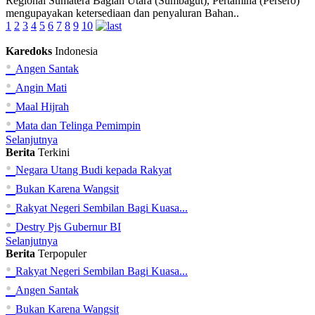
Regional Sumatera Bagian Utara (Sumbagut), Pertamina (Persero)
mengupayakan ketersediaan dan penyaluran Bahan..
1
2
3
4
5
6
7
8
9
10
Karedoks
Indonesia
•
Angen Santak
•
Angin Mati
•
Maal Hijrah
•
Mata dan Telinga Pemimpin
Selanjutnya
Berita
Terkini
•
Negara Utang Budi kepada Rakyat
•
Bukan Karena Wangsit
•
Rakyat Negeri Sembilan Bagi Kuasa...
•
Destry Pjs Gubernur BI
Selanjutnya
Berita
Terpopuler
•
Rakyat Negeri Sembilan Bagi Kuasa...
•
Angen Santak
•
Bukan Karena Wangsit