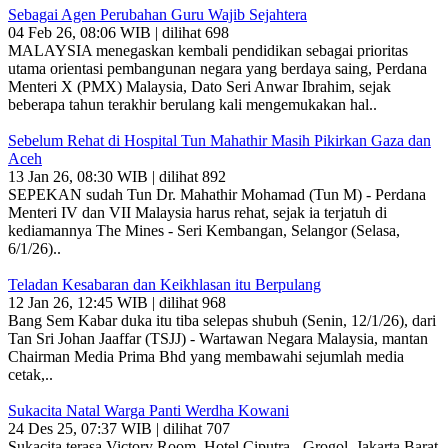
Sebagai Agen Perubahan Guru Wajib Sejahtera
04 Feb 26, 08:06 WIB | dilihat 698
MALAYSIA menegaskan kembali pendidikan sebagai prioritas
utama orientasi pembangunan negara yang berdaya saing, Perdana
Menteri X (PMX) Malaysia, Dato Seri Anwar Ibrahim, sejak
beberapa tahun terakhir berulang kali mengemukakan hal..
Sebelum Rehat di Hospital Tun Mahathir Masih Pikirkan Gaza dan
Aceh
13 Jan 26, 08:30 WIB | dilihat 892
SEPEKAN sudah Tun Dr. Mahathir Mohamad (Tun M) - Perdana
Menteri IV dan VII Malaysia harus rehat, sejak ia terjatuh di
kediamannya The Mines - Seri Kembangan, Selangor (Selasa,
6/1/26)..
Teladan Kesabaran dan Keikhlasan itu Berpulang
12 Jan 26, 12:45 WIB | dilihat 968
Bang Sem Kabar duka itu tiba selepas shubuh (Senin, 12/1/26), dari
Tan Sri Johan Jaaffar (TSJJ) - Wartawan Negara Malaysia, mantan
Chairman Media Prima Bhd yang membawahi sejumlah media
cetak,..
Sukacita Natal Warga Panti Werdha Kowani
24 Des 25, 07:37 WIB | dilihat 707
Sukacita terasa Victory Room, Hotel Ciputra - Grogol, Jakarta Barat