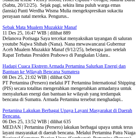
(Sabtu, 20/12/25). Sejak pagi, sekira lima puluh warga emas
(lansia) Panti Werdha Wisma Mulia mengekspresikan sukacita
perayaan natal mereka. Pengurus..
Sebak Mata Mualem Muzakkir Manaf
11 Des 25, 16:47 WIB | dilihat 889
Delanova Porisaga Saya tercekat menyaksikan tayangan di saluran
youtube Najwa Shihab (Nana). Nana mewawancarai Gubernur
Aceh Mualem Muzakkir Manaf (9/12/25), beberapa jam setelah
Rapat Terbatas Presiden Prabowo di Pangkalan Udara..
Hadapi Cuaca Ekstrem Armada Pertamina Salurkan Energi dan
Bantuan ke Wilayah Bencana Sumatera
08 Des 25, 21:02 WIB | dilihat 620
PT Pertamina (Persero) melalui PT Pertamina International Shipping
(PIS) secara totalitas mengerahkan mengerahkan armadanya untuk
menyalurkan energi dan bantuan ke wilayah yang terdampak
bencana di Sumatra. Armada Pertamina tersebut menghadapi..
Pertamina Lakukan Berbagai Upaya Layani Masyarakat di Daerah
Bencana.
06 Des 25, 13:52 WIB | dilihat 635
MEDAN | Pertamina (Persero) lakukan berbagai upaya untuk terus
layani masyarakat di daerah bencana. Melalui Pertamina Patra Niaga