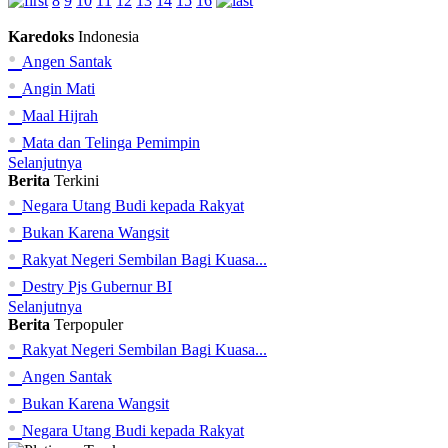
8
9
10
11
12
13
14
15
16
Karedoks
Indonesia
•
Angen Santak
•
Angin Mati
•
Maal Hijrah
•
Mata dan Telinga Pemimpin
Selanjutnya
Berita
Terkini
•
Negara Utang Budi kepada Rakyat
•
Bukan Karena Wangsit
•
Rakyat Negeri Sembilan Bagi Kuasa...
•
Destry Pjs Gubernur BI
Selanjutnya
Berita
Terpopuler
•
Rakyat Negeri Sembilan Bagi Kuasa...
•
Angen Santak
•
Bukan Karena Wangsit
•
Negara Utang Budi kepada Rakyat