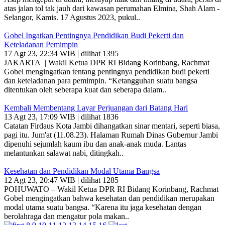
atas jalan tol tak jauh dari kawasan perumahan Elmina, Shah Alam -
Selangor, Kamis. 17 Agustus 2023, pukul..
Gobel Ingatkan Pentingnya Pendidikan Budi Pekerti dan
Keteladanan Pemimpin
17 Agt 23, 22:34 WIB | dilihat 1395
JAKARTA | Wakil Ketua DPR RI Bidang Korinbang, Rachmat
Gobel mengingatkan tentang pentingnya pendidikan budi pekerti
dan keteladanan para pemimpin. “Ketangguhan suatu bangsa
ditentukan oleh seberapa kuat dan seberapa dalam..
Kembali Membentang Layar Perjuangan dari Batang Hari
13 Agt 23, 17:09 WIB | dilihat 1836
Catatan Firdaus Kota Jambi dihangatkan sinar mentari, seperti biasa,
pagi itu. Jum'at (11.08.23). Halaman Rumah Dinas Gubernur Jambi
dipenuhi sejumlah kaum ibu dan anak-anak muda. Lantas
melantunkan salawat nabi, ditingkah..
Kesehatan dan Pendidikan Modal Utama Bangsa
12 Agt 23, 20:47 WIB | dilihat 1285
POHUWATO – Wakil Ketua DPR RI Bidang Korinbang, Rachmat
Gobel mengingatkan bahwa kesehatan dan pendidikan merupakan
modal utama suatu bangsa. “Karena itu jaga kesehatan dengan
berolahraga dan mengatur pola makan..