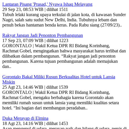
Lantaran Pisang 'Prasad,' Nyawa Ishaq Melayang
29 Sep 23, 08:53 WIB | dilihat 1511
Tubuh lelaki kurang upaya terkulai di jalan kota, di kawasan Sunder
Nagri, salah satu sudut New Delhi, India. Tubuhnya lebam dan
penuh bekas hantaman benda keras. Pada Rabu siang (27/09/23)..
Rakyat Jangan Jadi Penonton Pembangunan
17 Sep 23, 07:09 WIB | dilihat 1223
GORONTALO | Wakil Ketua DPR RI Bidang Korinbang,
Rachmat Gobel, mengingatkan bahwa masyarakat harus terlibat dan
dilibatkan dalam pembangunan. “Rakyat jangan jadi penonton
pembangunan. Karena tujuan pembangunan adalah memajukan
dan..
Gorontalo Bakal Miliki Rusun Berkualitas Hotel untuk Lansia
Miskin
25 Agt 23, 14:46 WIB | dilihat 1539
GORONTALO | Wakil Ketua DPR RI Bidang Korinbang,
Rachmat Gobel, mengaku berbahagia karena Gorontalo akan
memiliki rumah susun untuk lansia yang memiliki kualitas setara
hotel. “Ini bagian dari membangun peradaban..
Duka Merayap di Elmina
18 Agt 23, 14:16 WIB | dilihat 1453
Asap mengepul di udara, merayap naik dan hilang di udara, persis di