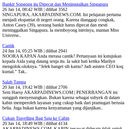
Bankir Songong itu Dipecat dan Meninggalkan Singapura
26 Jan 14, 08:42 WIB | dilihat 3562
SINGAPURA, AKARPADINEWS.COM. Ini pelajaran pertama
menjadi ekspatriat di negeri orang. Karena dianggap congkak,
Anton Casey (39), seorang bankir harus dipecat dan mesti
meninggalkan Singapura. Ia memboyong isterinya, mantan Miss
Universe..
Cantik
24 Jan 14, 05:25 WIB | dilihat 2941
NOORA KAPAN Anda merasa cantik? Pertanyaan ini kutujukan
kepada Aida yang datang senja itu. Ia sakit hati ketika Marilyn
mengolok-oloknya. “Jelek banget sih kamu? Jadi asisten CEO koq
kumal.” Tak..
Salah Tampa
20 Jan 14, 19:42 WIB | dilihat 2706
Sem Haesy AKARPADINEWS.COM | PENERBANGAN ini
sungguh menyenangkan. Bukan karena sebagai subyek di dalam
kabin memperoleh layanan yang cukup baik dari pramugari berusia
belia. Juga bukan karena kenyamanan yang dijanjikan..
Cukup Travelling Bag Saja ke Cabin
20 Jan 14, 18:49 WIB | dilihat 4134
AKARPADINEWS.COM. KABIN pesawat didesain tidak untuk