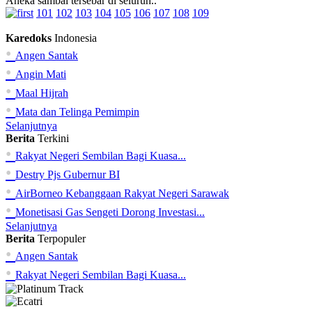
Aneka sambal tersebar di seluruh..
101
102
103
104
105
106
107
108
109
Karedoks
Indonesia
•
Angen Santak
•
Angin Mati
•
Maal Hijrah
•
Mata dan Telinga Pemimpin
Selanjutnya
Berita
Terkini
•
Rakyat Negeri Sembilan Bagi Kuasa...
•
Destry Pjs Gubernur BI
•
AirBorneo Kebanggaan Rakyat Negeri Sarawak
•
Monetisasi Gas Sengeti Dorong Investasi...
Selanjutnya
Berita
Terpopuler
•
Angen Santak
•
Rakyat Negeri Sembilan Bagi Kuasa...