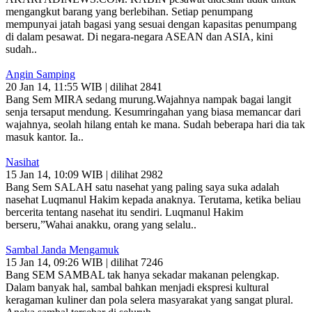
mengangkut barang yang berlebihan. Setiap penumpang
mempunyai jatah bagasi yang sesuai dengan kapasitas penumpang
di dalam pesawat. Di negara-negara ASEAN dan ASIA, kini
sudah..
Angin Samping
20 Jan 14, 11:55 WIB | dilihat 2841
Bang Sem MIRA sedang murung.Wajahnya nampak bagai langit
senja tersaput mendung. Kesumringahan yang biasa memancar dari
wajahnya, seolah hilang entah ke mana. Sudah beberapa hari dia tak
masuk kantor. Ia..
Nasihat
15 Jan 14, 10:09 WIB | dilihat 2982
Bang Sem SALAH satu nasehat yang paling saya suka adalah
nasehat Luqmanul Hakim kepada anaknya. Terutama, ketika beliau
bercerita tentang nasehat itu sendiri. Luqmanul Hakim
berseru,”Wahai anakku, orang yang selalu..
Sambal Janda Mengamuk
15 Jan 14, 09:26 WIB | dilihat 7246
Bang SEM SAMBAL tak hanya sekadar makanan pelengkap.
Dalam banyak hal, sambal bahkan menjadi ekspresi kultural
keragaman kuliner dan pola selera masyarakat yang sangat plural.