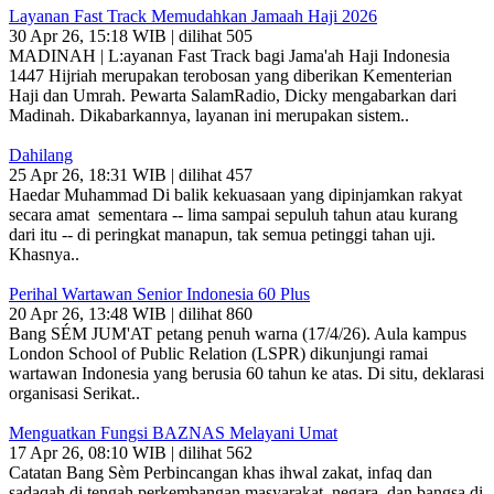
Layanan Fast Track Memudahkan Jamaah Haji 2026
30 Apr 26, 15:18 WIB | dilihat 505
MADINAH | L:ayanan Fast Track bagi Jama'ah Haji Indonesia
1447 Hijriah merupakan terobosan yang diberikan Kementerian
Haji dan Umrah. Pewarta SalamRadio, Dicky mengabarkan dari
Madinah. Dikabarkannya, layanan ini merupakan sistem..
Dahilang
25 Apr 26, 18:31 WIB | dilihat 457
Haedar Muhammad Di balik kekuasaan yang dipinjamkan rakyat
secara amat sementara -- lima sampai sepuluh tahun atau kurang
dari itu -- di peringkat manapun, tak semua petinggi tahan uji.
Khasnya..
Perihal Wartawan Senior Indonesia 60 Plus
20 Apr 26, 13:48 WIB | dilihat 860
Bang SÉM JUM'AT petang penuh warna (17/4/26). Aula kampus
London School of Public Relation (LSPR) dikunjungi ramai
wartawan Indonesia yang berusia 60 tahun ke atas. Di situ, deklarasi
organisasi Serikat..
Menguatkan Fungsi BAZNAS Melayani Umat
17 Apr 26, 08:10 WIB | dilihat 562
Catatan Bang Sèm Perbincangan khas ihwal zakat, infaq dan
sadaqah di tengah perkembangan masyarakat, negara, dan bangsa di