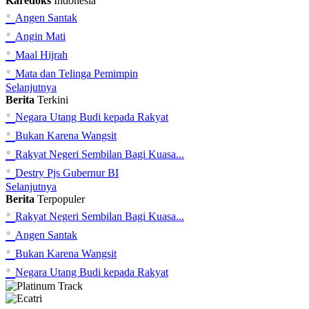
Karedoks
Indonesia
•
Angen Santak
•
Angin Mati
•
Maal Hijrah
•
Mata dan Telinga Pemimpin
Selanjutnya
Berita
Terkini
•
Negara Utang Budi kepada Rakyat
•
Bukan Karena Wangsit
•
Rakyat Negeri Sembilan Bagi Kuasa...
•
Destry Pjs Gubernur BI
Selanjutnya
Berita
Terpopuler
•
Rakyat Negeri Sembilan Bagi Kuasa...
•
Angen Santak
•
Bukan Karena Wangsit
•
Negara Utang Budi kepada Rakyat