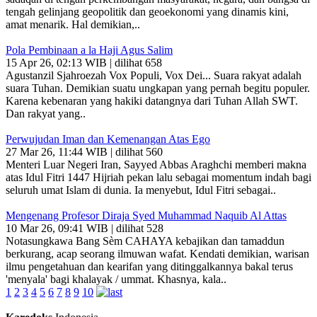
tengah gelinjang geopolitik dan geoekonomi yang dinamis kini,
amat menarik. Hal demikian,..
Pola Pembinaan a la Haji Agus Salim
15 Apr 26, 02:13 WIB | dilihat 658
Agustanzil Sjahroezah Vox Populi, Vox Dei... Suara rakyat adalah
suara Tuhan. Demikian suatu ungkapan yang pernah begitu populer.
Karena kebenaran yang hakiki datangnya dari Tuhan Allah SWT.
Dan rakyat yang..
Perwujudan Iman dan Kemenangan Atas Ego
27 Mar 26, 11:44 WIB | dilihat 560
Menteri Luar Negeri Iran, Sayyed Abbas Araghchi memberi makna
atas Idul Fitri 1447 Hijriah pekan lalu sebagai momentum indah bagi
seluruh umat Islam di dunia. Ia menyebut, Idul Fitri sebagai..
Mengenang Profesor Diraja Syed Muhammad Naquib Al Attas
10 Mar 26, 09:41 WIB | dilihat 528
Notasungkawa Bang Sèm CAHAYA kebajikan dan tamaddun
berkurang, acap seorang ilmuwan wafat. Kendati demikian, warisan
ilmu pengetahuan dan kearifan yang ditinggalkannya bakal terus
'menyala' bagi khalayak / ummat. Khasnya, kala..
1
2
3
4
5
6
7
8
9
10