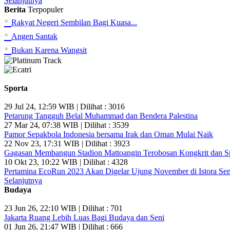
Selanjutnya
Berita
Terpopuler
•
Rakyat Negeri Sembilan Bagi Kuasa...
•
Angen Santak
•
Bukan Karena Wangsit
Sporta
29 Jul 24, 12:59 WIB | Dilihat : 3016
Petarung Tangguh Belal Muhammad dan Bendera Palestina
27 Mar 24, 07:38 WIB | Dilihat : 3539
Pamor Sepakbola Indonesia bersama Irak dan Oman Mulai Naik
22 Nov 23, 17:31 WIB | Dilihat : 3923
Gagasan Membangun Stadion Mattoangin Terobosan Kongkrit dan Sp
10 Okt 23, 10:22 WIB | Dilihat : 4328
Pertamina EcoRun 2023 Akan Digelar Ujung November di Istora Se
Selanjutnya
Budaya
23 Jun 26, 22:10 WIB | Dilihat : 701
Jakarta Ruang Lebih Luas Bagi Budaya dan Seni
01 Jun 26, 21:47 WIB | Dilihat : 666