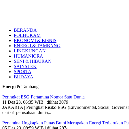
BERANDA
POLHUKAM
EKONOMI & BISNIS
ENERGI & TAMBANG
LINGKUNGAN
HUMANIORA
SENI & HIBURAN
SAINSTEK
SPORTA
BUDAYA
Energi &
Tambang
Peringkat ESG Pertamina Nomor Satu Dunia
11 Des 23, 06:35 WIB | dilihat 3079
JAKARTA | Peringkat Risiko ESG (Environmental, Social, Governance)
dari 61 perusahaan dunia,..
Pertamina Ungkapkan Panas Bumi Merupakan Energi Terbarukan Pal
05 Des 23, 08:59 WIB | dilihat 2874