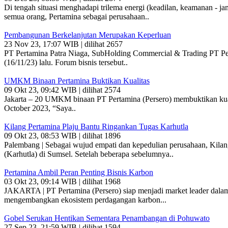
Di tengah situasi menghadapi trilema energi (keadilan, keamanan - j
semua orang, Pertamina sebagai perusahaan..
Pembangunan Berkelanjutan Merupakan Keperluan
23 Nov 23, 17:07 WIB | dilihat 2657
PT Pertamina Patra Niaga, SubHolding Commercial & Trading PT Pert
(16/11/23) lalu. Forum bisnis tersebut..
UMKM Binaan Pertamina Buktikan Kualitas
09 Okt 23, 09:42 WIB | dilihat 2574
Jakarta – 20 UMKM binaan PT Pertamina (Persero) membuktikan kualit
October 2023, “Saya..
Kilang Pertamina Plaju Bantu Ringankan Tugas Karhutla
09 Okt 23, 08:53 WIB | dilihat 1896
Palembang | Sebagai wujud empati dan kepedulian perusahaan, Kila
(Karhutla) di Sumsel. Setelah beberapa sebelumnya..
Pertamina Ambil Peran Penting Bisnis Karbon
03 Okt 23, 09:14 WIB | dilihat 1968
JAKARTA | PT Pertamina (Persero) siap menjadi market leader dalam
mengembangkan ekosistem perdagangan karbon...
Gobel Serukan Hentikan Sementara Penambangan di Pohuwato
27 Sep 23, 21:59 WIB | dilihat 1594