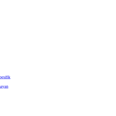
esifik
nayan