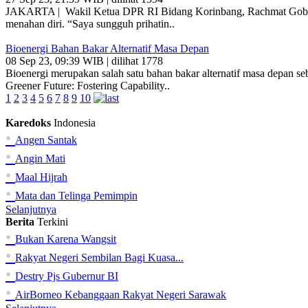
JAKARTA | Wakil Ketua DPR RI Bidang Korinbang, Rachmat Gobel, 
menahan diri. “Saya sungguh prihatin..
Bioenergi Bahan Bakar Alternatif Masa Depan
08 Sep 23, 09:39 WIB | dilihat 1778
Bioenergi merupakan salah satu bahan bakar alternatif masa depan se
Greener Future: Fostering Capability..
1
2
3
4
5
6
7
8
9
10
Karedoks
Indonesia
•
Angen Santak
•
Angin Mati
•
Maal Hijrah
•
Mata dan Telinga Pemimpin
Selanjutnya
Berita
Terkini
•
Bukan Karena Wangsit
•
Rakyat Negeri Sembilan Bagi Kuasa...
•
Destry Pjs Gubernur BI
•
AirBorneo Kebanggaan Rakyat Negeri Sarawak