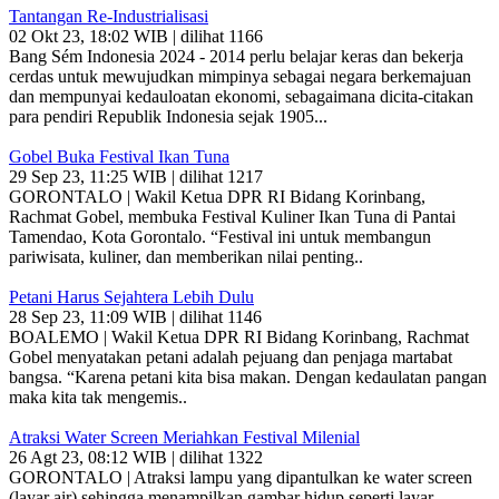
Tantangan Re-Industrialisasi
02 Okt 23, 18:02 WIB | dilihat 1166
Bang Sém Indonesia 2024 - 2014 perlu belajar keras dan bekerja
cerdas untuk mewujudkan mimpinya sebagai negara berkemajuan
dan mempunyai kedauloatan ekonomi, sebagaimana dicita-citakan
para pendiri Republik Indonesia sejak 1905...
Gobel Buka Festival Ikan Tuna
29 Sep 23, 11:25 WIB | dilihat 1217
GORONTALO | Wakil Ketua DPR RI Bidang Korinbang,
Rachmat Gobel, membuka Festival Kuliner Ikan Tuna di Pantai
Tamendao, Kota Gorontalo. “Festival ini untuk membangun
pariwisata, kuliner, dan memberikan nilai penting..
Petani Harus Sejahtera Lebih Dulu
28 Sep 23, 11:09 WIB | dilihat 1146
BOALEMO | Wakil Ketua DPR RI Bidang Korinbang, Rachmat
Gobel menyatakan petani adalah pejuang dan penjaga martabat
bangsa. “Karena petani kita bisa makan. Dengan kedaulatan pangan
maka kita tak mengemis..
Atraksi Water Screen Meriahkan Festival Milenial
26 Agt 23, 08:12 WIB | dilihat 1322
GORONTALO | Atraksi lampu yang dipantulkan ke water screen
(layar air) sehingga menampilkan gambar hidup seperti layar