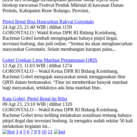
bioskop mewarnai Festival Produk Milenial di kawasan Danau
Perintis, Kabupaten Bone Bolango, Provinsi..
Pinjol Ilegal Bisa Hancurkan Rakyat Gorontalo
24 Agt 23, 21:40 WIB | dilihat 1159
GORONTALO | Wakil Ketua DPR RI Bidang Korinbang,
Rachmat Gobel kembali mengingatkan bahaya pinjol ilegal,
investasi bodong, dan judi online. “Semua itu akan menghancurkan
masyarakat Gorontalo. Selain membangun harapan palsu,..
Gobel Ungkap Lima Manfaat Penggunaan QRIS
12 Agt 23, 11:03 WIB | dilihat 1274
GORONTALO – Wakil Ketua DPR RI Bidang Korinbang,
Rachmat Gobel mengajak masyarakat untuk menggunakan fitur
QRIS dalam bertransaksi. “Fitur ini memberikan banyak manfaat
bagi masyarakat, setidaknya ada lima manfaat fitur..
Kata Gobel, Pinjol Ilegal itu Riba
09 Agt 23, 23:10 WIB | dilihat 1320
GORONTALO – Wakil Ketua DPR RI Bidang Korinbang,
Rachmat Gobel terus keliling melakukan sosialisasi tentang bahaya
pinjol ilegal dan investasi bodong. Ia mengaku sudah sekitar 50 kali
melakukan kegiatan ini...
3
4
5
6
7
8
9
10
11