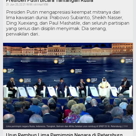
Presiden Putin Bicara Tantangan Rusia
21 Jun 25, 22:21 WIB | dilihat 958
Presiden Putin mengapresiasi keempat mitranya dari
lima kawasan dunia: Prabowo Subianto, Sheikh Nasser,
Ding Xuexiang, dan Paul Mashatile, dan seluruh partisipan
yang serius dan disiplin menyimak. Dia senang,
perwakilan dari..
Urun Rembug Lima Pemimpin Negara di Petersburg