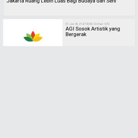
Jakarta Ruang Lebih Luas Bagi Budaya dan Seni
01 Jun 26, 21:47 WIB | Dilihat : 670
AGI Sosok Artistik yang
Bergerak
20 Mar 26, 08:16 WIB | Dilihat : 609
Budaya Betawi Mesti Jadi
Cover Budaya Jakarta
20 Feb 26, 23:55 WIB | Dilihat : 646
Dongeng Membentuk
Cakrawala Spiritual dan
Intelektual Anak
Selanjutnya