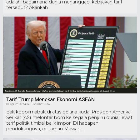
adalah: bagaimana dunia menanggapi kebijakan tarif
tersebut? Akankah..
Tarif Trump Menekan Ekonomi ASEAN
04 Apr 25, 09:54 WIB | dilihat 1367
Bak koboi mabuk di atas pelana kuda, Presiden Amerika
Serikat (AS) melontar bom ke segala penjuru dunia, lewat
tarif politik timbal balik impor. Di hadapan
pendukungnya, di Taman Mawar -..