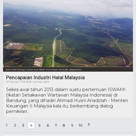
Pencapaian Industri Halal Malaysia
27 Okt 24, 17:53 WIB | dilihat 2443
Sekira awal tahun 2013 dalam suatu pertemuan ISWAMI
(Ikatan Setiakawan Wartawan Malaysia Indonesia) di
Bandung, yang dihadiri Ahmad Husni Anadzlah - Menteri
Keuangan II Malaysia kala itu, berkembang dialog
pemikiran..
1
2
3
4
5
6
7
8
9
10