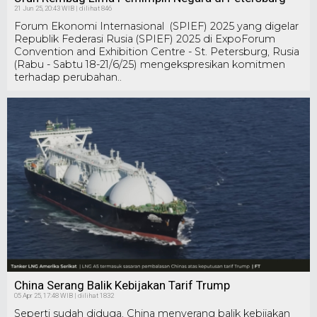
21 Jun 25, 20:43 WIB | dilihat 846
Forum Ekonomi Internasional (SPIEF) 2025 yang digelar
Republik Federasi Rusia (SPIEF) 2025 di ExpoForum
Convention and Exhibition Centre - St. Petersburg, Rusia
(Rabu - Sabtu 18-21/6/25) mengekspresikan komitmen
terhadap perubahan..
China Serang Balik Kebijakan Tarif Trump
05 Apr 25, 17:48 WIB | dilihat 1832
Seperti sudah diduga, China menyerang balik kebijakan