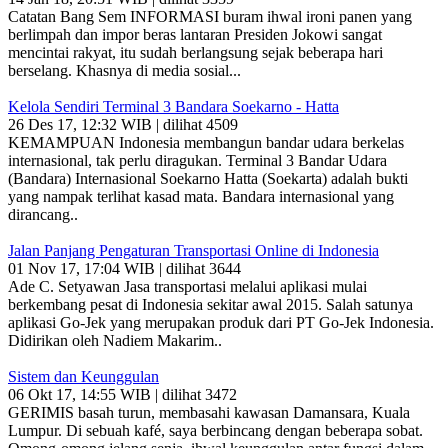
Catatan Bang Sem INFORMASI buram ihwal ironi panen yang
berlimpah dan impor beras lantaran Presiden Jokowi sangat
mencintai rakyat, itu sudah berlangsung sejak beberapa hari
berselang. Khasnya di media sosial...
Kelola Sendiri Terminal 3 Bandara Soekarno - Hatta
26 Des 17, 12:32 WIB | dilihat 4509
KEMAMPUAN Indonesia membangun bandar udara berkelas
internasional, tak perlu diragukan. Terminal 3 Bandar Udara
(Bandara) Internasional Soekarno Hatta (Soekarta) adalah bukti
yang nampak terlihat kasad mata. Bandara internasional yang
dirancang..
Jalan Panjang Pengaturan Transportasi Online di Indonesia
01 Nov 17, 17:04 WIB | dilihat 3644
Ade C. Setyawan Jasa transportasi melalui aplikasi mulai
berkembang pesat di Indonesia sekitar awal 2015. Salah satunya
aplikasi Go-Jek yang merupakan produk dari PT Go-Jek Indonesia.
Didirikan oleh Nadiem Makarim..
Sistem dan Keunggulan
06 Okt 17, 14:55 WIB | dilihat 3472
GERIMIS basah turun, membasahi kawasan Damansara, Kuala
Lumpur. Di sebuah kafé, saya berbincang dengan beberapa sobat.