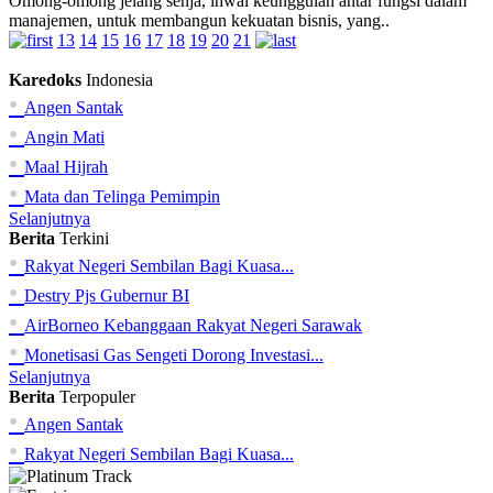
Omong-omong jelang senja, ihwal keunggulan antar fungsi dalam
manajemen, untuk membangun kekuatan bisnis, yang..
13
14
15
16
17
18
19
20
21
Karedoks
Indonesia
•
Angen Santak
•
Angin Mati
•
Maal Hijrah
•
Mata dan Telinga Pemimpin
Selanjutnya
Berita
Terkini
•
Rakyat Negeri Sembilan Bagi Kuasa...
•
Destry Pjs Gubernur BI
•
AirBorneo Kebanggaan Rakyat Negeri Sarawak
•
Monetisasi Gas Sengeti Dorong Investasi...
Selanjutnya
Berita
Terpopuler
•
Angen Santak
•
Rakyat Negeri Sembilan Bagi Kuasa...