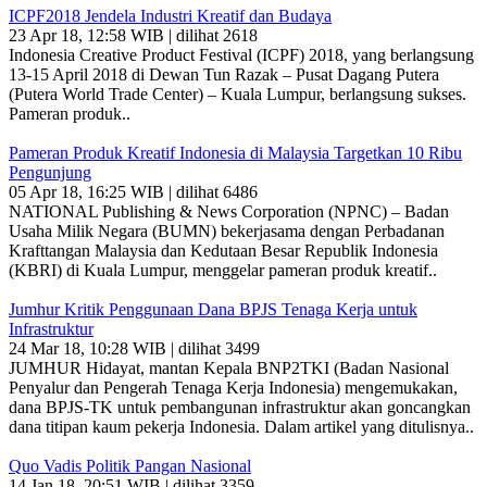
ICPF2018 Jendela Industri Kreatif dan Budaya
23 Apr 18, 12:58 WIB | dilihat 2618
Indonesia Creative Product Festival (ICPF) 2018, yang berlangsung
13-15 April 2018 di Dewan Tun Razak – Pusat Dagang Putera
(Putera World Trade Center) – Kuala Lumpur, berlangsung sukses.
Pameran produk..
Pameran Produk Kreatif Indonesia di Malaysia Targetkan 10 Ribu
Pengunjung
05 Apr 18, 16:25 WIB | dilihat 6486
NATIONAL Publishing & News Corporation (NPNC) – Badan
Usaha Milik Negara (BUMN) bekerjasama dengan Perbadanan
Krafttangan Malaysia dan Kedutaan Besar Republik Indonesia
(KBRI) di Kuala Lumpur, menggelar pameran produk kreatif..
Jumhur Kritik Penggunaan Dana BPJS Tenaga Kerja untuk
Infrastruktur
24 Mar 18, 10:28 WIB | dilihat 3499
JUMHUR Hidayat, mantan Kepala BNP2TKI (Badan Nasional
Penyalur dan Pengerah Tenaga Kerja Indonesia) mengemukakan,
dana BPJS-TK untuk pembangunan infrastruktur akan goncangkan
dana titipan kaum pekerja Indonesia. Dalam artikel yang ditulisnya..
Quo Vadis Politik Pangan Nasional
14 Jan 18, 20:51 WIB | dilihat 3359