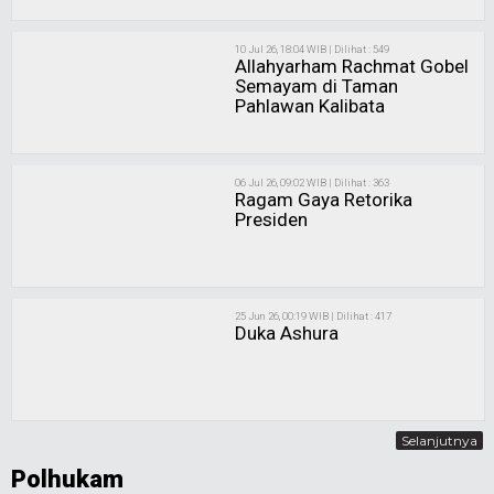
10 Jul 26, 18:04 WIB | Dilihat : 549
Allahyarham Rachmat Gobel
Semayam di Taman
Pahlawan Kalibata
06 Jul 26, 09:02 WIB | Dilihat : 363
Ragam Gaya Retorika
Presiden
25 Jun 26, 00:19 WIB | Dilihat : 417
Duka Ashura
Selanjutnya
Polhukam