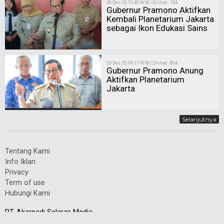
26 Des 25, 10:40 WIB | Dilihat : 744
Gubernur Pramono Aktifkan
Kembali Planetarium Jakarta
sebagai Ikon Edukasi Sains
23 Des 25, 09:17 WIB | Dilihat : 804
Gubernur Pramono Anung
Aktifkan Planetarium
Jakarta
Selanjutnya
Tentang Kami
Info Iklan
Privacy
Term of use
Hubungi Kami
PT. Akarpadi Selaras Media
© copyrights 2016 - All rights reserved