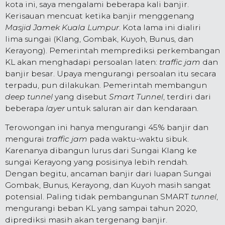
kota ini, saya mengalami beberapa kali banjir.
Kerisauan mencuat ketika banjir menggenang
Masjid Jamek Kuala Lumpur
. Kota lama ini dialiri
lima sungai (Klang, Gombak, Kuyoh, Bunus, dan
Kerayong). Pemerintah memprediksi perkembangan
KL akan menghadapi persoalan laten:
traffic jam
dan
banjir besar. Upaya mengurangi persoalan itu secara
terpadu, pun dilakukan. Pemerintah membangun
deep tunnel
yang disebut
Smart Tunnel
, terdiri dari
beberapa
layer
untuk saluran air dan kendaraan.
Terowongan ini hanya mengurangi 45% banjir dan
mengurai
traffic jam
pada waktu-waktu sibuk.
Karenanya dibangun lurus dari Sungai Klang ke
sungai Kerayong yang posisinya lebih rendah.
Dengan begitu, ancaman banjir dari luapan Sungai
Gombak, Bunus, Kerayong, dan Kuyoh masih sangat
potensial. Paling tidak pembangunan SMART
tunnel
,
mengurangi beban KL yang sampai tahun 2020,
diprediksi masih akan tergenang banjir.