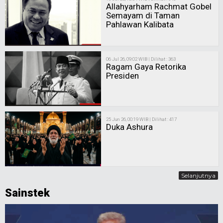
Allahyarham Rachmat Gobel
Semayam di Taman
Pahlawan Kalibata
06 Jul 26, 09:02 WIB | Dilihat : 363
Ragam Gaya Retorika
Presiden
25 Jun 26, 00:19 WIB | Dilihat : 417
Duka Ashura
Selanjutnya
Sainstek