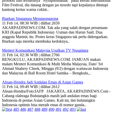
promosi film terbarunya “Nymphomaniac” pada Berlin International
Film Festival, dia datang dengan jas tuxedo tapi kepalanya ditutupi
kantong kertas warna coklat..
Biarkan Singapura Menggonggong
11 Feb 14, 08:30 WIB | dilihat 2659
AKARPADINEWS.COM. Tak ada yang salah dengan penamaan
KRI (Kapal Republik Indonesia) Usman dan Harun Said. Dua
anggota Marinir, itu. Protes keras Singapura tak perlu didengarkan.
Biarkan saja mereka membuka kedoknya..
Menteri Komunikasi Malaysia Usulkan TV Nusantara
11 Feb 14, 02:36 WIB | dilihat 2766
BENGKULU, AKARPADINEWS.COM. JAMUAN makan
malam Menteri Komunikasi & Multi Media Malaysia, Dato’ Sri
Ahmad Shabery Cheek, Minggu (9/2) dengan wartawan Indonesia
dan Malaysia di Ball Room Hotel Santika – Bengkulu,..
Ahsan-Hendra Jadi Andalan Emas di Asian Games
11 Feb 14, 09:49 WIB | dilihat 2612
Ahsan-Hendra/Foto:IAFP JAKARTA, AKARPADINEWS.Com -
Cabang olahraga Bulutangkis masih jadi andalan emas bagi
Indonesia di pentas Asian Games. Kali ini, tim bulutangkis
Indonesia optimis bisa meraih emas di nomor ganda..
485
486
487
488
489
490
491
492
493