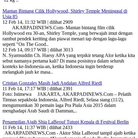
Mantan Bintang Cilik Hollywood, Shirley Temple Meninggal di
Usia 85
12 Feb 14, 11:32 WIB | dilihat 2909
AKARPADINEWS.Com- Mantan bintang film cilik
Hollywood era 30-an, Shirley Temple, yang berwajah imut dengan
rambut pendek keriting dan piawai menari tap dengan lagu-lagu
seperti "On The Good..
12 Feb 14, 09:17 WIB | dilihat 3013
N. Syamsuddin Ch. Haesy APA yang terpikir tetang Alor ketika kita
sebut namanya pertama kali? Di mana posisinya dalam seluruh
konteks ke-Indonesia-an, ketika Indonesia ingin berderap
melangkah jauh ke masa..
Cristian Gonzales Masih Jadi Andalan Alfred Riedl
11 Feb 14, 17:17 WIB | dilihat 2391
Foto: Istimewa JAKARTA, AKARPADINEWS.Com – Pelatih
Timnas sepakbola Indonesia, Alfred Riedl, Selasa siang (11/2),
mengumumkan 30 pemain laga Pra Piala Asia 2015 dalam
menghadapi Arab Saudi di Damman,..
Penampilan Ajaib Shia LaBeouf Tutupi Kepala di Festival Berlin
11 Feb 14, 11:37 WIB | dilihat 2433
AKARPADINEWS,Com - Aktor Shia LaBeouf tampil ajaib ketika