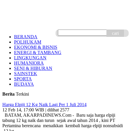
cari
BERANDA
POLHUKAM
EKONOMI & BISNIS
ENERGI & TAMBANG
LINGKUNGAN
HUMANIORA
SENI & HIBURAN
SAINSTEK
SPORTA
BUDAYA
Berita
Terkini
Harga Elpiji 12 Kg Naik Lagi Per 1 Juli 2014
12 Feb 14, 17:00 WIB | dilihat 2577
BATAM, AKARPADINEWS.Com - Baru saja harga elpiji
tabung 12 kg naik dan turun sejak awal tahun 2014 , kini PT
Pertamina berencana menaikkan kembali harga elpiji nonsubsidi
12 kg ..