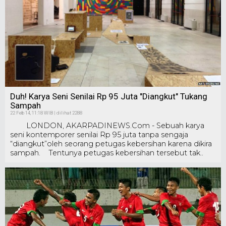
Duh! Karya Seni Senilai Rp 95 Juta "Diangkut" Tukang
Sampah
22 Feb 14, 11:18 WIB | dilihat 2288
LONDON, AKARPADINEWS.Com - Sebuah karya
seni kontemporer senilai Rp 95 juta tanpa sengaja
“diangkut”oleh seorang petugas kebersihan karena dikira
sampah. Tentunya petugas kebersihan tersebut tak..