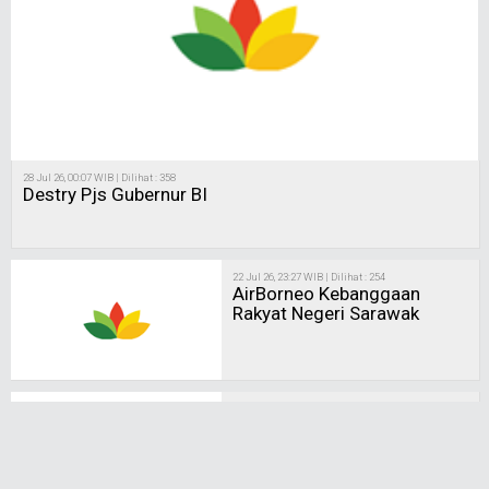
28 Jul 26, 00:07 WIB | Dilihat : 358
Destry Pjs Gubernur BI
22 Jul 26, 23:27 WIB | Dilihat : 254
AirBorneo Kebanggaan
Rakyat Negeri Sarawak
10 Mei 26, 17:14 WIB | Dilihat : 771
VFive Group Perkuat
Kolaborasi Strategis
Malaysia Indonesia