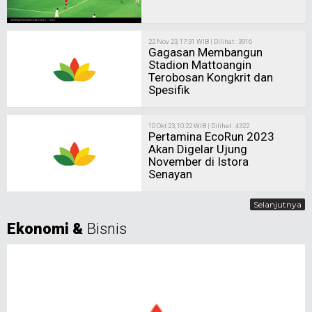
22 Nov 23, 17:31 WIB | Dilihat : 3916
Gagasan Membangun
Stadion Mattoangin
Terobosan Kongkrit dan
Spesifik
10 Okt 23, 10:22 WIB | Dilihat : 4322
Pertamina EcoRun 2023
Akan Digelar Ujung
November di Istora
Senayan
Selanjutnya
Ekonomi &
Bisnis