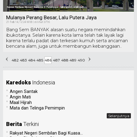
Mulanya Perang Besar, Lalu Putera Jaya
21 Feb 14, 12:24 WIB | dilihat 3716
Bang Sem BANYAK alasan suatu negara memindahkan
ibukotanya. Selain karena kota lama telah tak layak lagi
karena terlalu padat dan terkesan kumuh serta ancaman
bencana alam, juga untuk membangun kebanggaan..
482
483
484
485
486
487
488
489
490
Karedoks
Indonesia
•
Angen Santak
•
Angin Mati
•
Maal Hijrah
•
Mata dan Telinga Pemimpin
Selanjutnya
Berita
Terkini
•
Rakyat Negeri Sembilan Bagi Kuasa...