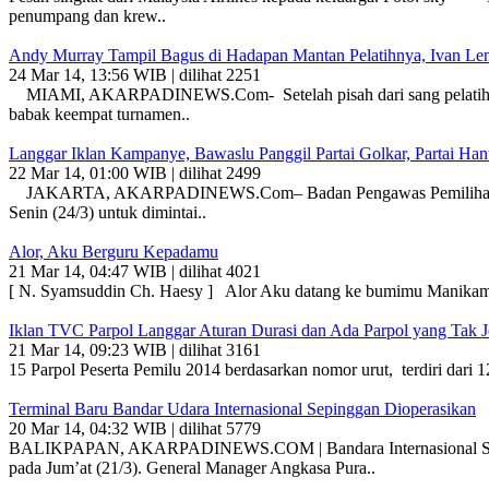
penumpang dan krew..
Andy Murray Tampil Bagus di Hadapan Mantan Pelatihnya, Ivan Le
24 Mar 14, 13:56 WIB | dilihat 2251
MIAMI, AKARPADINEWS.Com- Setelah pisah dari sang pelatih Ivan 
babak keempat turnamen..
Langgar Iklan Kampanye, Bawaslu Panggil Partai Golkar, Partai Han
22 Mar 14, 01:00 WIB | dilihat 2499
JAKARTA, AKARPADINEWS.Com– Badan Pengawas Pemilihan Umum (Baw
Senin (24/3) untuk dimintai..
Alor, Aku Berguru Kepadamu
21 Mar 14, 04:47 WIB | dilihat 4021
[ N. Syamsuddin Ch. Haesy ] Alor Aku datang ke bumimu Manikam m
Iklan TVC Parpol Langgar Aturan Durasi dan Ada Parpol yang Tak Jel
21 Mar 14, 09:23 WIB | dilihat 3161
15 Parpol Peserta Pemilu 2014 berdasarkan nomor urut, terdiri 
Terminal Baru Bandar Udara Internasional Sepinggan Dioperasikan
20 Mar 14, 04:32 WIB | dilihat 5779
BALIKPAPAN, AKARPADINEWS.COM | Bandara Internasional Sepinggan
pada Jum’at (21/3). General Manager Angkasa Pura..