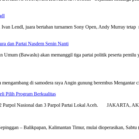
ndl
Lendl, juara bertahan turnamen Sony Open, Andy Murray tetap menu
ura dan Partai Nasdem Senin Nanti
aslu) akan memanggil tiga partai politik peserta pemilu yakni P
engambang di samodera raya Angin gunung berembus Mengantar cinta 
i Pilih Program Berkualitas
dari 12 Parpol Nasional dan 3 Parpol Partai Lokal Aceh. JAKARTA,
 – Balikpapan, Kalimantan Timur, mulai dioperasikan, Sabtu (22/3