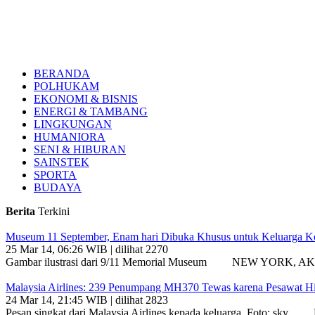
BERANDA
POLHUKAM
EKONOMI & BISNIS
ENERGI & TAMBANG
LINGKUNGAN
HUMANIORA
SENI & HIBURAN
SAINSTEK
SPORTA
BUDAYA
Berita
Terkini
Museum 11 September, Enam hari Dibuka Khusus untuk Keluarga K
25 Mar 14, 06:26 WIB | dilihat 2270
Gambar ilustrasi dari 9/11 Memorial Museum NEW YORK, AKARPA
Malaysia Airlines: 239 Penumpang MH370 Tewas karena Pesawat Hil
24 Mar 14, 21:45 WIB | dilihat 2823
Pesan singkat dari Malaysia Airlines kepada keluarga. Foto: 