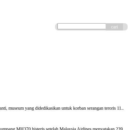
cari
seum yang didedikasikan untuk korban serangan teroris 11..
ang MH370 histeris setelah Malaysia Airlines menyatakan 239