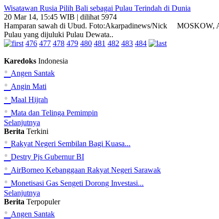
Wisatawan Rusia Pilih Bali sebagai Pulau Terindah di Dunia
20 Mar 14, 15:45 WIB | dilihat 5974
Hamparan sawah di Ubud. Foto:Akarpadinews/Nick MOSKOW, AKARP
Pulau yang dijuluki Pulau Dewata..
476
477
478
479
480
481
482
483
484
Karedoks
Indonesia
•
Angen Santak
•
Angin Mati
•
Maal Hijrah
•
Mata dan Telinga Pemimpin
Selanjutnya
Berita
Terkini
•
Rakyat Negeri Sembilan Bagi Kuasa...
•
Destry Pjs Gubernur BI
•
AirBorneo Kebanggaan Rakyat Negeri Sarawak
•
Monetisasi Gas Sengeti Dorong Investasi...
Selanjutnya
Berita
Terpopuler
•
Angen Santak