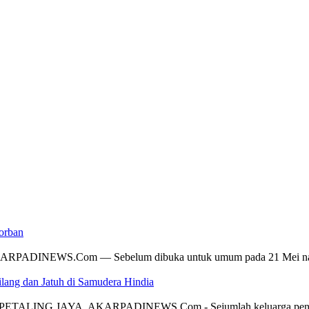
orban
DINEWS.Com — Sebelum dibuka untuk umum pada 21 Mei nanti, mu
ang dan Jatuh di Samudera Hindia
sky PETALING JAYA, AKARPADINEWS.Com - Sejumlah keluarga penump