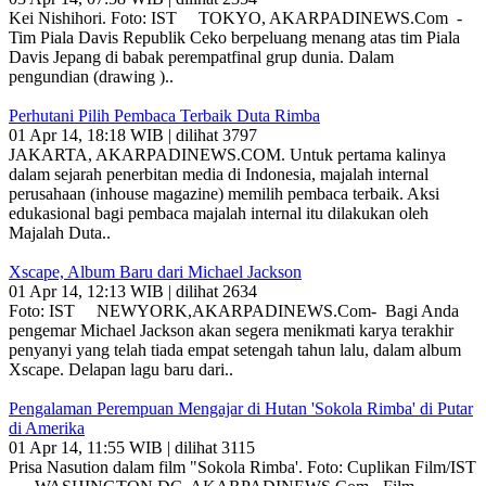
Kei Nishihori. Foto: IST TOKYO, AKARPADINEWS.Com -
Tim Piala Davis Republik Ceko berpeluang menang atas tim Piala
Davis Jepang di babak perempatfinal grup dunia. Dalam
pengundian (drawing )..
Perhutani Pilih Pembaca Terbaik Duta Rimba
01 Apr 14, 18:18 WIB | dilihat 3797
JAKARTA, AKARPADINEWS.COM. Untuk pertama kalinya
dalam sejarah penerbitan media di Indonesia, majalah internal
perusahaan (inhouse magazine) memilih pembaca terbaik. Aksi
edukasional bagi pembaca majalah internal itu dilakukan oleh
Majalah Duta..
Xscape, Album Baru dari Michael Jackson
01 Apr 14, 12:13 WIB | dilihat 2634
Foto: IST NEWYORK,AKARPADINEWS.Com- Bagi Anda
pengemar Michael Jackson akan segera menikmati karya terakhir
penyanyi yang telah tiada empat setengah tahun lalu, dalam album
Xscape. Delapan lagu baru dari..
Pengalaman Perempuan Mengajar di Hutan 'Sokola Rimba' di Putar
di Amerika
01 Apr 14, 11:55 WIB | dilihat 3115
Prisa Nasution dalam film "Sokola Rimba'. Foto: Cuplikan Film/IST