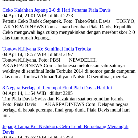
Ceko Kalahkan Jepang 2-0 di Hari Pertama Piala Davis
04 Apr 14, 21:01 WIB | dilihat 2273
Petenis Ceko Radek Stepanek. Foto: Takeo/Piala Davis TOKYO,
AKARPADINEWS.Com - Juara bertahan Piala Davis, Republik
Ceko mengawali laga cukup menyakinkan dengan merebut skor 2-0
atas tuan rumah Jepang,..
Tontowi/Liliyana Ke Semifinal India Terbuka
04 Apr 14, 18:57 WIB | dilihat 2197
Tontowi/Liliyana. Foto: PBSI NEWDELHI,
AKARPADINEWS.Com - Indonesia meloloskan satu-satunya
wakilnya di semifinal India Terbuka 2014 di nomor ganda campuran
atas nama Tontowi Ahmad/Liliyana Natsir. Di semifinal, mereka..
8 Negara Berlaga di Perempat Final Piala Davis Hari Ini
04 Apr 14, 11:54 WIB | dilihat 2285
Tim Piala Davis Swiss dan Kazakhtan saat pengundian Kamis.
Foto: Piala Davis AKARPADINEWS.Com- Delapan negara
berlaga di babak perempat final grup dunia Piala Davis mulai hari
ini..
Jepang Tanpa Kei Nishikori, Ceko Lebih Berpeluang Menang di
Davis
03 Apr 14, 07:58 WIB | dilihat 2354