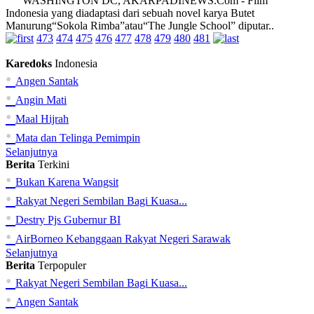
WASHINGTON DC, AKARPADINEWS.Com - Film
Indonesia yang diadaptasi dari sebuah novel karya Butet
Manurung“Sokola Rimba”atau“The Jungle School” diputar..
473
474
475
476
477
478
479
480
481
Karedoks
Indonesia
•
Angen Santak
•
Angin Mati
•
Maal Hijrah
•
Mata dan Telinga Pemimpin
Selanjutnya
Berita
Terkini
•
Bukan Karena Wangsit
•
Rakyat Negeri Sembilan Bagi Kuasa...
•
Destry Pjs Gubernur BI
•
AirBorneo Kebanggaan Rakyat Negeri Sarawak
Selanjutnya
Berita
Terpopuler
•
Rakyat Negeri Sembilan Bagi Kuasa...
•
Angen Santak