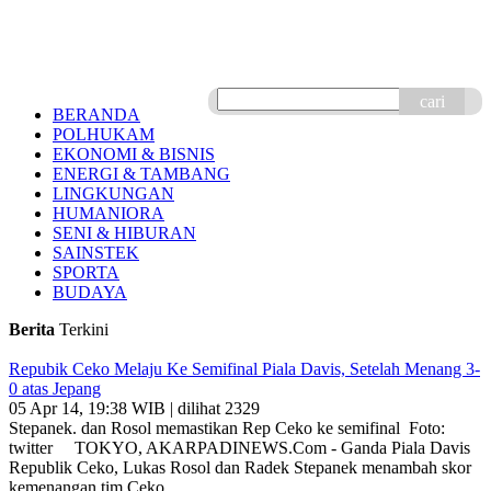
cari
BERANDA
POLHUKAM
EKONOMI & BISNIS
ENERGI & TAMBANG
LINGKUNGAN
HUMANIORA
SENI & HIBURAN
SAINSTEK
SPORTA
BUDAYA
Berita
Terkini
Repubik Ceko Melaju Ke Semifinal Piala Davis, Setelah Menang 3-
0 atas Jepang
05 Apr 14, 19:38 WIB | dilihat 2329
Stepanek. dan Rosol memastikan Rep Ceko ke semifinal Foto:
twitter TOKYO, AKARPADINEWS.Com - Ganda Piala Davis
Republik Ceko, Lukas Rosol dan Radek Stepanek menambah skor
kemenangan tim Ceko,..