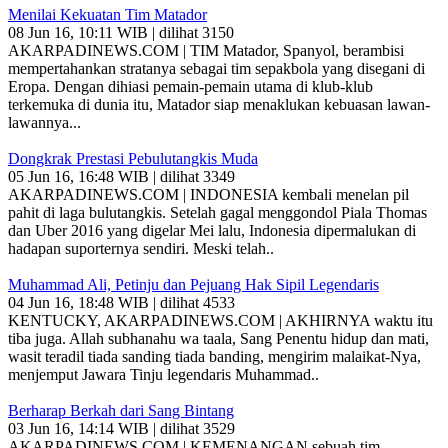
Menilai Kekuatan Tim Matador
08 Jun 16, 10:11 WIB | dilihat 3150
AKARPADINEWS.COM | TIM Matador, Spanyol, berambisi
mempertahankan stratanya sebagai tim sepakbola yang disegani di
Eropa. Dengan dihiasi pemain-pemain utama di klub-klub
terkemuka di dunia itu, Matador siap menaklukan kebuasan lawan-
lawannya...
Dongkrak Prestasi Pebulutangkis Muda
05 Jun 16, 16:48 WIB | dilihat 3349
AKARPADINEWS.COM | INDONESIA kembali menelan pil
pahit di laga bulutangkis. Setelah gagal menggondol Piala Thomas
dan Uber 2016 yang digelar Mei lalu, Indonesia dipermalukan di
hadapan suporternya sendiri. Meski telah..
Muhammad Ali, Petinju dan Pejuang Hak Sipil Legendaris
04 Jun 16, 18:48 WIB | dilihat 4533
KENTUCKY, AKARPADINEWS.COM | AKHIRNYA waktu itu
tiba juga. Allah subhanahu wa taala, Sang Penentu hidup dan mati,
wasit teradil tiada sanding tiada banding, mengirim malaikat-Nya,
menjemput Jawara Tinju legendaris Muhammad..
Berharap Berkah dari Sang Bintang
03 Jun 16, 14:14 WIB | dilihat 3529
AKARPADINEWS.COM | KEMENANGAN sebuah tim