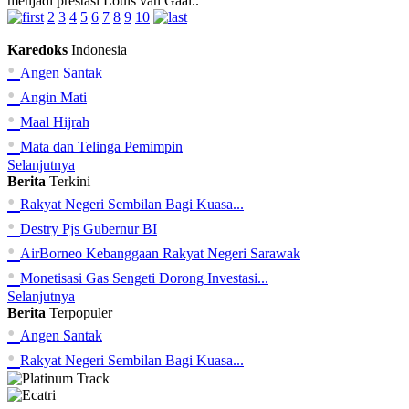
menjadi prestasi Louis van Gaal..
2
3
4
5
6
7
8
9
10
Karedoks
Indonesia
•
Angen Santak
•
Angin Mati
•
Maal Hijrah
•
Mata dan Telinga Pemimpin
Selanjutnya
Berita
Terkini
•
Rakyat Negeri Sembilan Bagi Kuasa...
•
Destry Pjs Gubernur BI
•
AirBorneo Kebanggaan Rakyat Negeri Sarawak
•
Monetisasi Gas Sengeti Dorong Investasi...
Selanjutnya
Berita
Terpopuler
•
Angen Santak
•
Rakyat Negeri Sembilan Bagi Kuasa...