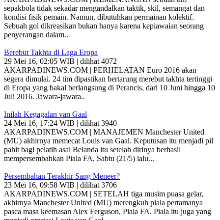
sepakbola tidak sekadar mengandalkan taktik, skil, semangat dan
kondisi fisik pemain. Namun, dibutuhkan permainan kolektif.
Sebuah gol dikreasikan bukan hanya karena kepiawaian seorang
penyerangan dalam..
Berebut Takhta di Laga Eropa
29 Mei 16, 02:05 WIB | dilihat 4072
AKARPADINEWS.COM | PERHELATAN Euro 2016 akan
segera dimulai. 24 tim dipastikan bertarung merebut takhta tertinggi
di Eropa yang bakal berlangsung di Perancis, dari 10 Juni hingga 10
Juli 2016. Jawara-jawara..
Inilah Kegagalan van Gaal
24 Mei 16, 17:24 WIB | dilihat 3940
AKARPADINEWS.COM | MANAJEMEN Manchester United
(MU) akhirnya memecat Louis van Gaal. Keputusan itu menjadi pil
pahit bagi pelatih asal Belanda itu setelah dirinya berhasil
mempersembahkan Piala FA, Sabtu (21/5) lalu...
Persembahan Terakhir Sang Meneer?
23 Mei 16, 09:58 WIB | dilihat 3706
AKARPADINEWS.COM | SETELAH tiga musim puasa gelar,
akhirnya Manchester United (MU) merengkuh piala pertamanya
pasca masa keemasan Alex Ferguson, Piala FA. Piala itu juga yang