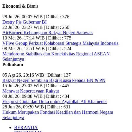
Ekonomi &
Bisnis
28 Jul 26, 00:07 WIB | Dilihat : 376
Destry Pjs Gubernur BI
22 Jul 26, 23:27 WIB | Dilihat : 256
AirBorneo Kebanggaan Rakyat Negeri Sarawak
10 Mei 26, 17:14 WIB | Dilihat : 775
VFive Group Perkuat Kolaborasi Strategis Malaysia Indonesia
08 Mei 26, 12:51 WIB | Dilihat : 524
Mendorong Stabilitas dan Konektivitas Regional ASEAN
Selanjutnya
Polhukam
05 Agt 26, 20:16 WIB | Dilihat : 137
Rakyat Negeri Sembilan Bagi Kuasa kepada BN & PN
15 Jul 26, 23:02 WIB | Dilihat : 445
Merawat Kepercayaan Rakyat
08 Jul 26, 09:08 WIB | Dilihat : 434
Ekspresi Cinta dan Duka untuk Ayatollah Ali Khamenei
28 Jun 26, 09:30 WIB | Dilihat : 631
Hukum Merupakan Fondasi Keadilan dan Harmoni Negara
Selanjutnya
BERANDA