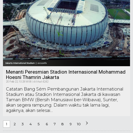
Menanti Peresmian Stadion Internasional Mohammad
Hoesni Thamrin Jakarta
20 Feb 22, 10:28 WIB | dilihat 4242
Catatan Bang Sém Pembangunan Jakarta International
Stadium atau Stadion Internasional Jakarta di kawasan
Taman BMW (Bersih Manusiawi ber-Wibawa), Sunter,
akan segera rampung. Dalam waktu tak lama lagi,
agaknya, akan selesai...
1
2
3
4
5
6
7
8
9
10