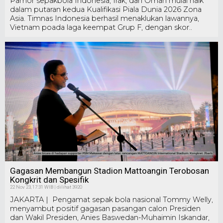
Pamor sepakbola Indonesia, Irak, dan Oman mulai naik
dalam putaran kedua Kualifikasi Piala Dunia 2026 Zona
Asia. Timnas Indonesia berhasil menaklukan lawannya,
Vietnam poada laga keempat Grup F, dengan skor..
Gagasan Membangun Stadion Mattoangin Terobosan
Kongkrit dan Spesifik
22 Nov 23, 17:31 WIB | dilihat 3920
JAKARTA | Pengamat sepak bola nasional Tommy Welly,
menyambut positif gagasan pasangan calon Presiden
dan Wakil Presiden, Anies Baswedan-Muhaimin Iskandar,