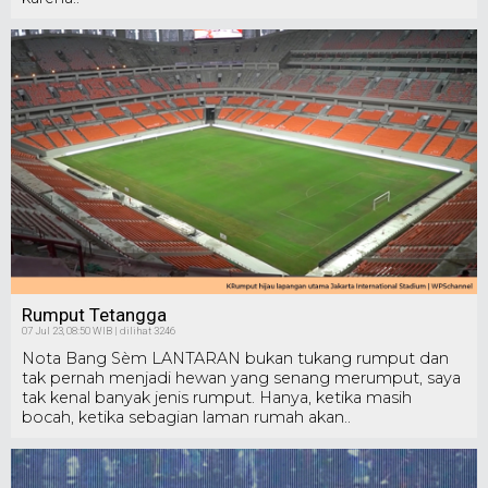
Rumput Tetangga
07 Jul 23, 08:50 WIB | dilihat 3246
Nota Bang Sèm LANTARAN bukan tukang rumput dan
tak pernah menjadi hewan yang senang merumput, saya
tak kenal banyak jenis rumput. Hanya, ketika masih
bocah, ketika sebagian laman rumah akan..