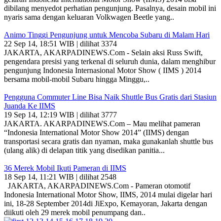
dibilang menyedot perhatian pengunjung. Pasalnya, desain mobil ini
nyaris sama dengan keluaran Volkwagen Beetle yang..
Animo Tinggi Pengunjung untuk Mencoba Subaru di Malam Hari
22 Sep 14, 18:51 WIB | dilihat 3374
JAKARTA, AKARPADINEWS.Com - Selain aksi Russ Swift,
pengendara presisi yang terkenal di seluruh dunia, dalam menghibur
pengunjung Indonesia Internasional Motor Show ( IIMS ) 2014
bersama mobil-mobil Subaru hingga Minggu,..
Pengguna Commuter Line Bisa Naik Shuttle Bus Gratis dari Stasiun
Juanda Ke IIMS
19 Sep 14, 12:19 WIB | dilihat 3777
JAKARTA. AKARPADINEWS.Com – Mau melihat pameran
“Indonesia International Motor Show 2014” (IIMS) dengan
transportasi secara gratis dan nyaman, maka gunakanlah shuttle bus
(ulang alik) di delapan titik yang disedikan panitia...
36 Merek Mobil Ikuti Pameran di IIMS
18 Sep 14, 11:21 WIB | dilihat 2548
JAKARTA, AKARPADINEWS.Com - Pameran otomotif
Indonesia International Motor Show, IIMS, 2014 mulai digelar hari
ini, 18-28 September 2014di JiExpo, Kemayoran, Jakarta dengan
diikuti oleh 29 merek mobil penumpang dan..