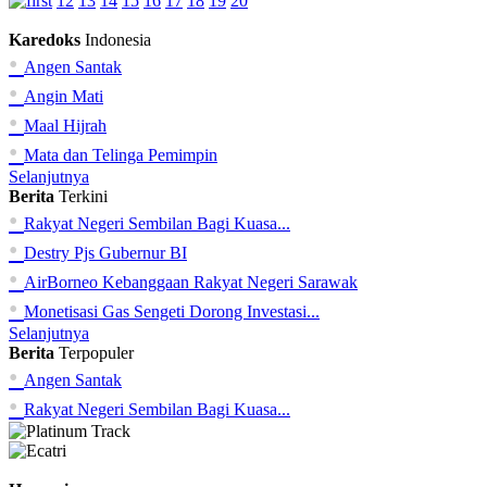
12
13
14
15
16
17
18
19
20
Karedoks
Indonesia
•
Angen Santak
•
Angin Mati
•
Maal Hijrah
•
Mata dan Telinga Pemimpin
Selanjutnya
Berita
Terkini
•
Rakyat Negeri Sembilan Bagi Kuasa...
•
Destry Pjs Gubernur BI
•
AirBorneo Kebanggaan Rakyat Negeri Sarawak
•
Monetisasi Gas Sengeti Dorong Investasi...
Selanjutnya
Berita
Terpopuler
•
Angen Santak
•
Rakyat Negeri Sembilan Bagi Kuasa...