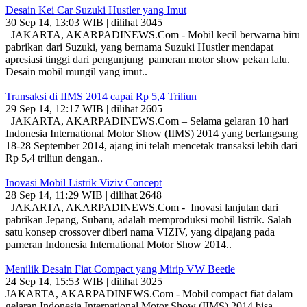
Desain Kei Car Suzuki Hustler yang Imut
30 Sep 14, 13:03 WIB | dilihat 3045
JAKARTA, AKARPADINEWS.Com - Mobil kecil berwarna biru
pabrikan dari Suzuki, yang bernama Suzuki Hustler mendapat
apresiasi tinggi dari pengunjung pameran motor show pekan lalu.
Desain mobil mungil yang imut..
Transaksi di IIMS 2014 capai Rp 5,4 Triliun
29 Sep 14, 12:17 WIB | dilihat 2605
JAKARTA, AKARPADINEWS.Com – Selama gelaran 10 hari
Indonesia International Motor Show (IIMS) 2014 yang berlangsung
18-28 September 2014, ajang ini telah mencetak transaksi lebih dari
Rp 5,4 triliun dengan..
Inovasi Mobil Listrik Viziv Concept
28 Sep 14, 11:29 WIB | dilihat 2648
JAKARTA, AKARPADINEWS.Com - Inovasi lanjutan dari
pabrikan Jepang, Subaru, adalah memproduksi mobil listrik. Salah
satu konsep crossover diberi nama VIZIV, yang dipajang pada
pameran Indonesia International Motor Show 2014..
Menilik Desain Fiat Compact yang Mirip VW Beetle
24 Sep 14, 15:53 WIB | dilihat 3025
JAKARTA, AKARPADINEWS.Com - Mobil compact fiat dalam
gelaran Indonesia International Motor Show (IIMS) 2014 bisa