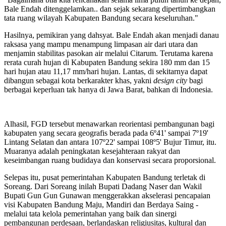
Bale Endah ditenggelamkan.. dan sejak sekarang dipertimbangkan
tata ruang wilayah Kabupaten Bandung secara keseluruhan."
Hasilnya, pemikiran yang dahsyat. Bale Endah akan menjadi danau
raksasa yang mampu menampung limpasan air dari utara dan
menjamin stabilitas pasokan air melalui Citarum. Terutama karena
rerata curah hujan di Kabupaten Bandung sekira 180 mm dan 15
hari hujan atau 11,17 mm/hari hujan. Lantas, di sekitarnya dapat
dibangun sebagai kota berkarakter khas, yakni
design city
bagi
berbagai keperluan tak hanya di Jawa Barat, bahkan di Indonesia.
Alhasil, FGD tersebut menawarkan reorientasi pembangunan bagi
kabupaten yang secara geografis berada pada 6º41' sampai 7º19'
Lintang Selatan dan antara 107º22' sampai 108º5' Bujur Timur, itu.
Muaranya adalah peningkatan kesejahteraan rakyat dan
keseimbangan ruang budidaya dan konservasi secara proporsional.
Selepas itu, pusat pemerintahan Kabupaten Bandung terletak di
Soreang. Dari Soreang inilah Bupati Dadang Naser dan Wakil
Bupati Gun Gun Gunawan menggerakkan akselerasi pencapaian
visi Kabupaten Bandung Maju, Mandiri dan Berdaya Saing -
melalui tata kelola pemerintahan yang baik dan sinergi
pembangunan perdesaan, berlandaskan religiusitas, kultural dan