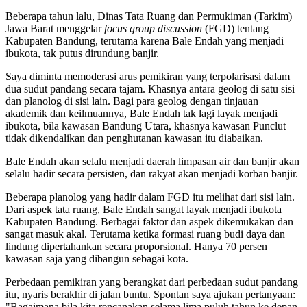
Beberapa tahun lalu, Dinas Tata Ruang dan Permukiman (Tarkim)
Jawa Barat menggelar
focus group discussion
(FGD) tentang
Kabupaten Bandung, terutama karena Bale Endah yang menjadi
ibukota, tak putus dirundung banjir.
Saya diminta memoderasi arus pemikiran yang terpolarisasi dalam
dua sudut pandang secara tajam. Khasnya antara geolog di satu sisi
dan planolog di sisi lain. Bagi para geolog dengan tinjauan
akademik dan keilmuannya, Bale Endah tak lagi layak menjadi
ibukota, bila kawasan Bandung Utara, khasnya kawasan Punclut
tidak dikendalikan dan penghutanan kawasan itu diabaikan.
Bale Endah akan selalu menjadi daerah limpasan air dan banjir akan
selalu hadir secara persisten, dan rakyat akan menjadi korban banjir.
Beberapa planolog yang hadir dalam FGD itu melihat dari sisi lain.
Dari aspek tata ruang, Bale Endah sangat layak menjadi ibukota
Kabupaten Bandung. Berbagai faktor dan aspek dikemukakan dan
sangat masuk akal. Terutama ketika formasi ruang budi daya dan
lindung dipertahankan secara proporsional. Hanya 70 persen
kawasan saja yang dibangun sebagai kota.
Perbedaan pemikiran yang berangkat dari perbedaan sudut pandang
itu, nyaris berakhir di jalan buntu. Spontan saya ajukan pertanyaan:
"Bagaimana bila kita rencanakan selama lima puluh tahun ke depan,