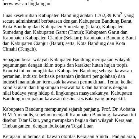
berwawasan lingkungan.
2
Luas keseluruhan Kabupaten Bandung adalah 1.762,39 Km
yang
secara administratif berbatasan dengan Kabupaten Bandung Barat,
Kota Bandung dan Kabupaten Sumedang (Utara); Kabupaten
Sumedang dan Kabupaten Garut (Timur); Kabupaten Garut dan
Kabupaten Kabupaten Cianjur (Selatan); Kabupaten Bandung Barat
dan Kabupaten Cianjur (Barat); serta, Kota Bandung dan Kota
Cimahi (Tengah).
Sebagian besar wilayah Kabupaten Bandung merupakan wilayah
pegunungan dengan iklim tropis dan karakter hutan hujan tropis.
Kondisi ini memungkinkan Kabupaten Bandung sebagai kawasan
pertanian, industri berbasis pertanian (industri pengolahan) dan
industri manufaktur, termasuk kawasan permukiman. Tentu, ketika
kondisi alam dan lingkungan terawat baik dan harmonis dengan
nilai budaya yang hidup di lingkungan masyarakatnya, Kabupaten
Bandung merupakan kawasan destinasi wisata yang prospektif.
Kabupaten Bandung mempunyai sejarah panjang. Prof. Dr. Aobana
H.M.A menulis, sebelum menjadi Kabupaten Bandung, kawasan ini
disebut Tatar Ukur, yang merupakan bagian dari wilayah Kerajaan
Timbanganten, dengan ibukotanya Tegal Luar.
Kerajaan ini berada di bawah otoritas Kerajaan Sunda - Padjadjaran,