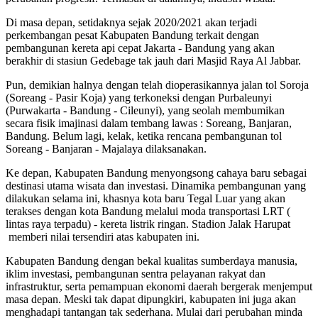
Di masa depan, setidaknya sejak 2020/2021 akan terjadi
perkembangan pesat Kabupaten Bandung terkait dengan
pembangunan kereta api cepat Jakarta - Bandung yang akan
berakhir di stasiun Gedebage tak jauh dari Masjid Raya Al Jabbar.
Pun, demikian halnya dengan telah dioperasikannya jalan tol Soroja
(Soreang - Pasir Koja) yang terkoneksi dengan Purbaleunyi
(Purwakarta - Bandung - Cileunyi), yang seolah membumikan
secara fisik imajinasi dalam tembang lawas : Soreang, Banjaran,
Bandung. Belum lagi, kelak, ketika rencana pembangunan tol
Soreang - Banjaran - Majalaya dilaksanakan.
Ke depan, Kabupaten Bandung menyongsong cahaya baru sebagai
destinasi utama wisata dan investasi. Dinamika pembangunan yang
dilakukan selama ini, khasnya kota baru Tegal Luar yang akan
terakses dengan kota Bandung melalui moda transportasi LRT (
lintas raya terpadu) - kereta listrik ringan. Stadion Jalak Harupat
memberi nilai tersendiri atas kabupaten ini.
Kabupaten Bandung dengan bekal kualitas sumberdaya manusia,
iklim investasi, pembangunan sentra pelayanan rakyat dan
infrastruktur, serta pemampuan ekonomi daerah bergerak menjemput
masa depan. Meski tak dapat dipungkiri, kabupaten ini juga akan
menghadapi tantangan tak sederhana. Mulai dari perubahan minda