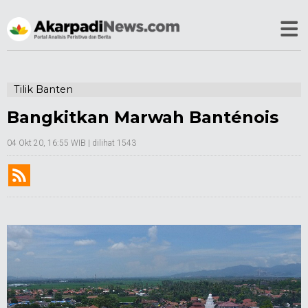
Tilik Banten
Bangkitkan Marwah Banténois
04 Okt 20, 16:55 WIB
| dilihat 1543