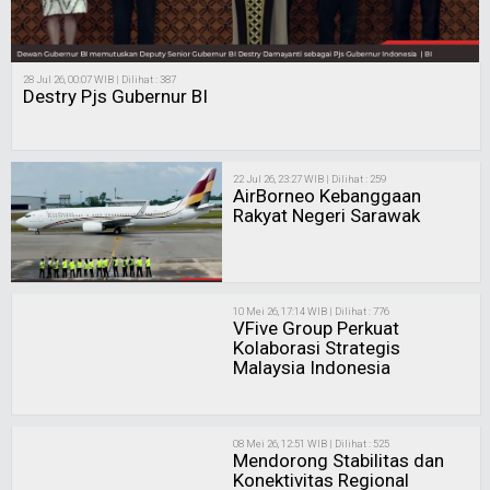
28 Jul 26, 00:07 WIB | Dilihat : 387
Destry Pjs Gubernur BI
22 Jul 26, 23:27 WIB | Dilihat : 259
AirBorneo Kebanggaan
Rakyat Negeri Sarawak
10 Mei 26, 17:14 WIB | Dilihat : 776
VFive Group Perkuat
Kolaborasi Strategis
Malaysia Indonesia
08 Mei 26, 12:51 WIB | Dilihat : 525
Mendorong Stabilitas dan
Konektivitas Regional