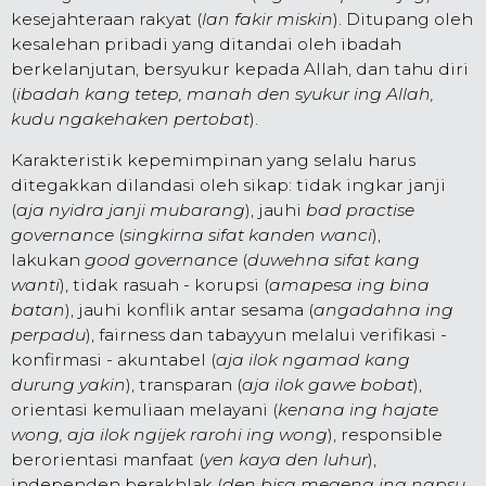
kesejahteraan rakyat (
lan fakir miskin
). Ditupang oleh
kesalehan pribadi yang ditandai oleh ibadah
berkelanjutan, bersyukur kepada Allah, dan tahu diri
(
ibadah kang tetep, manah den syukur ing Allah,
kudu ngakehaken pertobat
).
Karakteristik kepemimpinan yang selalu harus
ditegakkan dilandasi oleh sikap: tidak ingkar janji
(
aja nyidra janji mubarang
), jauhi
bad practise
governance
(
singkirna sifat kanden wanci
),
lakukan
good governance
(
duwehna sifat kang
wanti
), tidak rasuah - korupsi (
amapesa ing bina
batan
), jauhi konflik antar sesama (
angadahna ing
perpadu
), fairness dan tabayyun melalui verifikasi -
konfirmasi - akuntabel (
aja ilok ngamad kang
durung yakin
), transparan (
aja ilok gawe bobat
),
orientasi kemuliaan melayani (
kenana ing hajate
wong, aja ilok ngijek rarohi ing wong
), responsible
berorientasi manfaat (
yen kaya den luhur
),
independen berakhlak (
den bisa megeng ing napsu,