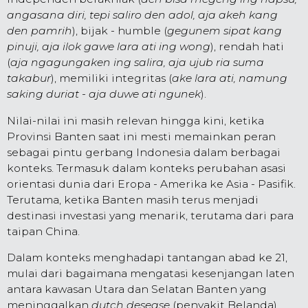
angasana diri, tepi saliro den adol, aja akeh kang
den pamrih
), bijak - humble (
gegunem sipat kang
pinuji, aja ilok gawe lara ati ing wong
), rendah hati
(
aja ngagungaken ing salira, aja ujub ria suma
takabur
), memiliki integritas (
ake lara ati, namung
saking duriat - aja duwe ati ngunek
).
Nilai-nilai ini masih relevan hingga kini, ketika
Provinsi Banten saat ini mesti memainkan peran
sebagai pintu gerbang Indonesia dalam berbagai
konteks. Termasuk dalam konteks perubahan asasi
orientasi dunia dari Eropa - Amerika ke Asia - Pasifik.
Terutama, ketika Banten masih terus menjadi
destinasi investasi yang menarik, terutama dari para
taipan China.
Dalam konteks menghadapi tantangan abad ke 21,
mulai dari bagaimana mengatasi kesenjangan laten
antara kawasan Utara dan Selatan Banten yang
meninggalkan
dutch desease
(penyakit Belanda)