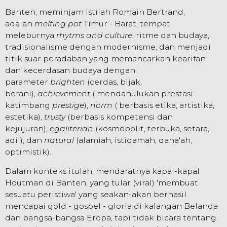
Banten, meminjam istilah Romain Bertrand,
adalah
melting pot
Timur - Barat, tempat
meleburnya
rhytms and culture
, ritme dan budaya,
tradisionalisme dengan modernisme, dan menjadi
titik suar peradaban yang memancarkan kearifan
dan kecerdasan budaya dengan
parameter
brighten
(cerdas, bijak,
berani),
achievement
( mendahulukan prestasi
katimbang
prestige
),
norm
( berbasis etika, artistika,
estetika),
trusty
(berbasis kompetensi dan
kejujuran),
egaliterian
(kosmopolit, terbuka, setara,
adil), dan
natural
(alamiah, istiqamah, qana'ah,
optimistik).
Dalam konteks itulah, mendaratnya kapal-kapal
Houtman di Banten, yang tular (viral) 'membuat
sesuatu peristiwa' yang seakan-akan berhasil
mencapai gold - gospel - gloria di kalangan Belanda
dan bangsa-bangsa Eropa, tapi tidak bicara tentang