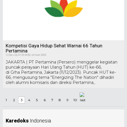
Kompetisi Gaya Hidup Sehat Warnai 66 Tahun
Pertamina
12 Des 23, 07:25 WIB | dilihat 3352
JAKARTA | PT Pertamina (Persero) menggelar kegiatan
puncak perayaan Hari Ulang Tahun (HUT) ke-66,
di Grha Pertamina, Jakarta (11/12/2023). Puncak HUT ke-
66, mengusung tema "Energizing The Nation" dihadiri
oleh alumni komisaris dan direksi Pertamina,..
1
2
3
4
5
6
7
8
9
10
Karedoks
Indonesia