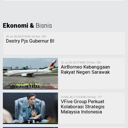
Ekonomi &
Bisnis
28 Jul 26, 00:07 WIB | Dilihat : 393
Destry Pjs Gubernur BI
22 Jul 26, 23:27 WIB | Dilihat : 265
AirBorneo Kebanggaan
Rakyat Negeri Sarawak
10 Mei 26, 17:14 WIB | Dilihat : 777
VFive Group Perkuat
Kolaborasi Strategis
Malaysia Indonesia