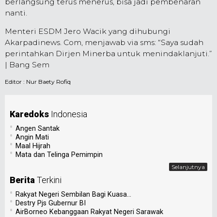
berlangsung terus menerus, bisa jadi pembenaran
nanti.
Menteri ESDM Jero Wacik yang dihubungi
Akarpadinews. Com, menjawab via sms: “Saya sudah
perintahkan Dirjen Minerba untuk menindaklanjuti.”
| Bang Sem
Editor :
Nur Baety Rofiq
Karedoks
Indonesia
•
Angen Santak
•
Angin Mati
•
Maal Hijrah
•
Mata dan Telinga Pemimpin
Selanjutnya
Berita
Terkini
•
Rakyat Negeri Sembilan Bagi Kuasa...
•
Destry Pjs Gubernur BI
•
AirBorneo Kebanggaan Rakyat Negeri Sarawak