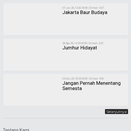
07 Jun 26, 12:42 WIB | Dilihat : 637
Jakarta Baur Budaya
28 Apr 26, 14:29 WIB | Dilihat : 622
Jumhur Hidayat
03 Des 25, 18:35 WIB | Dilihat : 950
Jangan Pernah Menentang
Semesta
Selanjutnya
Tentang Kami