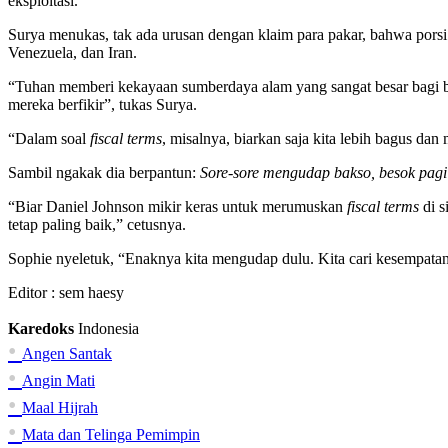
eksploitasi.
Surya menukas, tak ada urusan dengan klaim para pakar, bahwa pors
Venezuela, dan Iran.
“Tuhan memberi kekayaan sumberdaya alam yang sangat besar bagi ban
mereka berfikir”, tukas Surya.
“Dalam soal
fiscal terms
, misalnya, biarkan saja kita lebih bagus d
Sambil ngakak dia berpantun:
Sore-sore mengudap bakso, besok pagi 
“Biar Daniel Johnson mikir keras untuk merumuskan
fiscal terms
di s
tetap paling baik,” cetusnya.
Sophie nyeletuk, “Enaknya kita mengudap dulu. Kita cari kesempatan
Editor :
sem haesy
Karedoks
Indonesia
•
Angen Santak
•
Angin Mati
•
Maal Hijrah
•
Mata dan Telinga Pemimpin