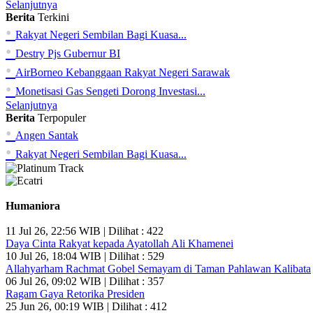
Selanjutnya
Berita
Terkini
•
Rakyat Negeri Sembilan Bagi Kuasa...
•
Destry Pjs Gubernur BI
•
AirBorneo Kebanggaan Rakyat Negeri Sarawak
•
Monetisasi Gas Sengeti Dorong Investasi...
Selanjutnya
Berita
Terpopuler
•
Angen Santak
•
Rakyat Negeri Sembilan Bagi Kuasa...
Humaniora
11 Jul 26, 22:56 WIB | Dilihat : 422
Daya Cinta Rakyat kepada Ayatollah Ali Khamenei
10 Jul 26, 18:04 WIB | Dilihat : 529
Allahyarham Rachmat Gobel Semayam di Taman Pahlawan Kalibata
06 Jul 26, 09:02 WIB | Dilihat : 357
Ragam Gaya Retorika Presiden
25 Jun 26, 00:19 WIB | Dilihat : 412