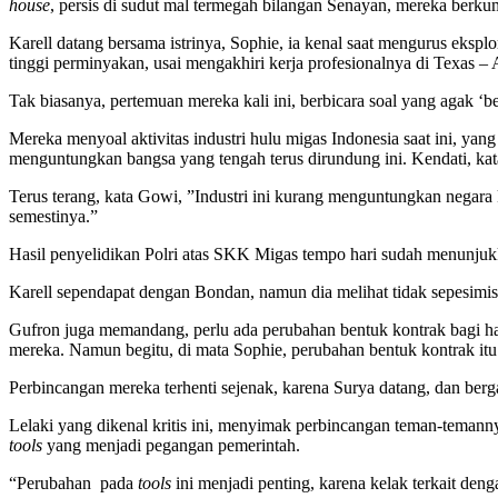
house
, persis di sudut mal termegah bilangan Senayan, mereka berku
Karell datang bersama istrinya, Sophie, ia kenal saat mengurus eksp
tinggi perminyakan, usai mengakhiri kerja profesionalnya di Texas – 
Tak biasanya, pertemuan mereka kali ini, berbicara soal yang agak ‘ber
Mereka menyoal aktivitas industri hulu migas Indonesia saat ini, ya
menguntungkan bangsa yang tengah terus dirundung ini. Kendati, kata
Terus terang, kata Gowi, ”Industri ini kurang menguntungkan negara ka
semestinya.”
Hasil penyelidikan Polri atas SKK Migas tempo hari sudah menunjukkan
Karell sependapat dengan Bondan, namun dia melihat tidak sepesimis 
Gufron juga memandang, perlu ada perubahan bentuk kontrak bagi hasil
mereka. Namun begitu, di mata Sophie, perubahan bentuk kontrak itu m
Perbincangan mereka terhenti sejenak, karena Surya datang, dan ber
Lelaki yang dikenal kritis ini, menyimak perbincangan teman-temann
tools
yang menjadi pegangan pemerintah.
“Perubahan pada
tools
ini menjadi penting, karena kelak terkait den