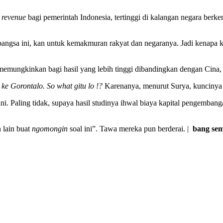
i
revenue
bagi pemerintah Indonesia, tertinggi di kalangan negara ber
gsa ini, kan untuk kemakmuran rakyat dan negaranya. Jadi kenapa kit
an memungkinkan bagi hasil yang lebih tinggi dibandingkan dengan Cina
ke Gorontalo. So what gitu lo
!?
Karenanya, menurut Surya, kuncinya 
ini. Paling tidak, supaya hasil studinya ihwal biaya kapital pengemb
 lain buat
ngomongin
soal ini”. Tawa mereka pun berderai. |
bang se