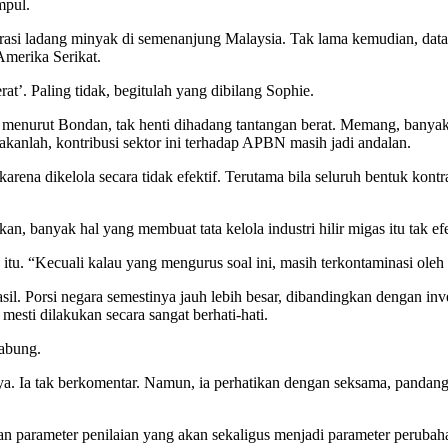
mpul.
lorasi ladang minyak di semenanjung Malaysia. Tak lama kemudian, data
Amerika Serikat.
at’. Paling tidak, begitulah yang dibilang Sophie.
ng menurut Bondan, tak henti dihadang tantangan berat. Memang, banyak
kanlah, kontribusi sektor ini terhadap APBN masih jadi andalan.
rena dikelola secara tidak efektif. Terutama bila seluruh bentuk kontra
, banyak hal yang membuat tata kelola industri hilir migas itu tak efe
itu. “Kecuali kalau yang mengurus soal ini, masih terkontaminasi oleh
. Porsi negara semestinya jauh lebih besar, dibandingkan dengan invest
esti dilakukan secara sangat berhati-hati.
gabung.
ya. Ia tak berkomentar. Namun, ia perhatikan dengan seksama, pandan
gan parameter penilaian yang akan sekaligus menjadi parameter perubah