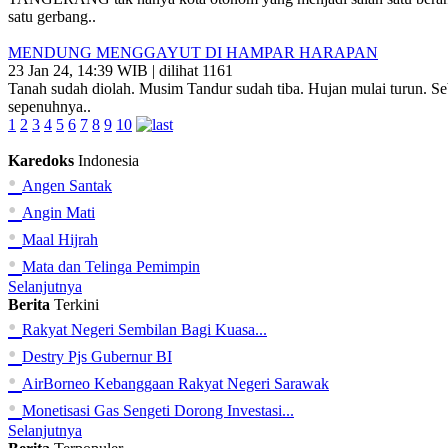
satu gerbang..
MENDUNG MENGGAYUT DI HAMPAR HARAPAN
23 Jan 24, 14:39 WIB | dilihat 1161
Tanah sudah diolah. Musim Tandur sudah tiba. Hujan mulai turun. Se
sepenuhnya..
1
2
3
4
5
6
7
8
9
10
Karedoks
Indonesia
•
Angen Santak
•
Angin Mati
•
Maal Hijrah
•
Mata dan Telinga Pemimpin
Selanjutnya
Berita
Terkini
•
Rakyat Negeri Sembilan Bagi Kuasa...
•
Destry Pjs Gubernur BI
•
AirBorneo Kebanggaan Rakyat Negeri Sarawak
•
Monetisasi Gas Sengeti Dorong Investasi...
Selanjutnya