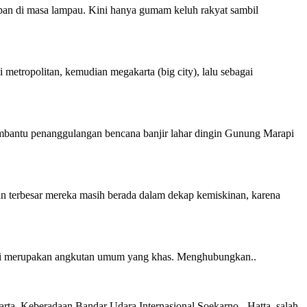
simpan di masa lampau. Kini hanya gumam keluh rakyat sambil
metropolitan, kemudian megakarta (big city), lalu sebagai
embantu penanggulangan bencana banjir lahar dingin Gunung Marapi
an terbesar mereka masih berada dalam dekap kemiskinan, karena
ta api merupakan angkutan umum yang khas. Menghubungkan..
ta. Keberadaan Bandar Udara Internasional Soekarno - Hatta, salah