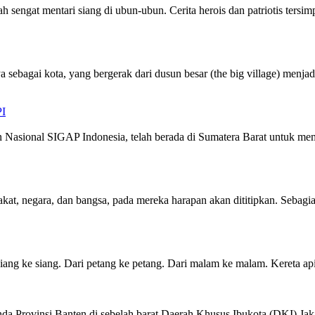
ah sengat mentari siang di ubun-ubun. Cerita herois dan patriotis ter
agai kota, yang bergerak dari dusun besar (the big village) menjadi 
I
n Nasional SIGAP Indonesia, telah berada di Sumatera Barat untuk m
kat, negara, dan bangsa, pada mereka harapan akan dititipkan. Sebagi
ari siang ke siang. Dari petang ke petang. Dari malam ke malam. Kere
Provinsi Banten di sebelah barat Daerah Khusus Ibukota (DKI) Jakar