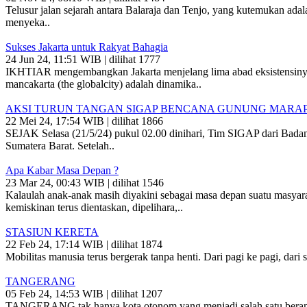
Telusur jalan sejarah antara Balaraja dan Tenjo, yang kutemukan adal
menyeka..
Sukses Jakarta untuk Rakyat Bahagia
24 Jun 24, 11:51 WIB | dilihat 1777
IKHTIAR mengembangkan Jakarta menjelang lima abad eksistensinya seb
mancakarta (the globalcity) adalah dinamika..
AKSI TURUN TANGAN SIGAP BENCANA GUNUNG MARAP
22 Mei 24, 17:54 WIB | dilihat 1866
SEJAK Selasa (21/5/24) pukul 02.00 dinihari, Tim SIGAP dari Bada
Sumatera Barat. Setelah..
Apa Kabar Masa Depan ?
23 Mar 24, 00:43 WIB | dilihat 1546
Kalaulah anak-anak masih diyakini sebagai masa depan suatu masyara
kemiskinan terus dientaskan, dipelihara,..
STASIUN KERETA
22 Feb 24, 17:14 WIB | dilihat 1874
Mobilitas manusia terus bergerak tanpa henti. Dari pagi ke pagi, d
TANGERANG
05 Feb 24, 14:53 WIB | dilihat 1207
TANGERANG tak hanya kota otonom yang menjadi salah satu beranda 