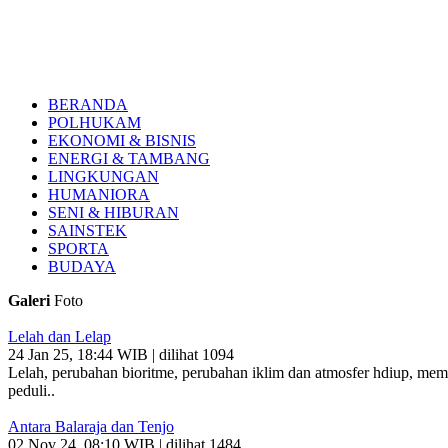
BERANDA
POLHUKAM
EKONOMI & BISNIS
ENERGI & TAMBANG
LINGKUNGAN
HUMANIORA
SENI & HIBURAN
SAINSTEK
SPORTA
BUDAYA
Galeri
Foto
Lelah dan Lelap
24 Jan 25, 18:44 WIB | dilihat 1094
Lelah, perubahan bioritme, perubahan iklim dan atmosfer hdiup, membu
peduli..
Antara Balaraja dan Tenjo
02 Nov 24, 08:10 WIB | dilihat 1484